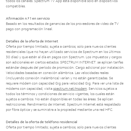
todos los canales. Spectrum TV App está disponible solo en dispositivos
compatibles.
Afirmación n.º 1 en servicio
Basado en los resultados de ganancias de los proveedores de video de TV
pago con programación lineal.
Detalles de la oferta de Internet
Oferta por tiempo limitado; sujeta a cambios; solo para nuevos clientes
residenciales (que no hayan utilizado servicios de Spectrum en los últimos
30 días) y que estén al día en pagos con Spectrum. Los impuestos y cargos
son adicionales en ciertos estados. SPECTRUM INTERNET: se aplican tarifas
estándar después del período de promoción. Cargo adicional por instalación.
Velocidades basadas en conexión alámbrica. Las velocidades reales
(incluyendo conexión inalámbrica) varían y no están garantizadas. Se
requiere módem con capacidad Gig para velocidad Gig. Para ver una lista de
módems con capacidad, visita
spectrum.net/modem
. Servicios sujetos a
todos los términos y condiciones de servicio vigentes, los cuales están
sujetos a cambios. No están disponibles en todas las áreas. Se aplican
restricciones. Rendimiento de Internet: Spectrum Internet está respaldado
por fibra óptica y se suministra a la propiedad mediante una red HFC.
Detalles de la oferta de teléfono residencial
Oferta por tiempo limitado; sujeta a cambios; solo para nuevos clientes