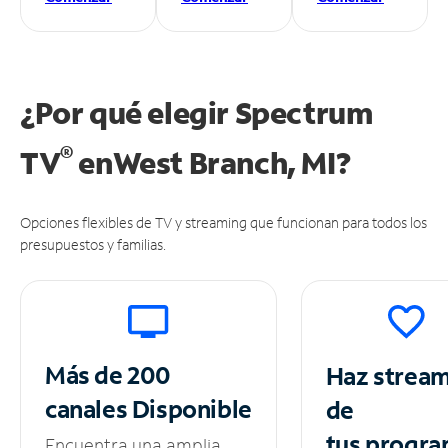
¿Por qué elegir Spectrum
®
TV
en
West Branch, MI?
Opciones flexibles de TV y streaming que funcionan para todos los
presupuestos y familias.
Más de 200
Haz strea
canales
Disponible
de
tus
progra
Encuentra una amplia