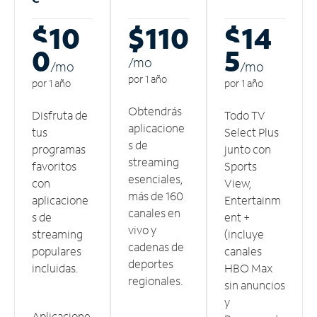
$10
$110
$14
0
5
/m
o
/m
o
/m
o
por 1 año
por 1 año
por 1 año
Obtendrás
Disfruta de
Todo TV
aplicacione
tus
Select Plus
s de
programas
junto con
streaming
favoritos
Sports
esenciales,
con
View,
más de 160
aplicacione
Entertainm
canales en
s de
ent +
vivo y
streaming
(incluye
cadenas de
populares
canales
deportes
incluidas.
HBO Max
regionales.
sin anuncios
y
Aplicacione