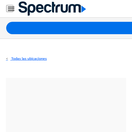
Residencial
Business
Paquetes
Internet
TV
Todas las ubicaciones
Móvil
Teléfono
Residencial
Business
Contáctanos
Inglés