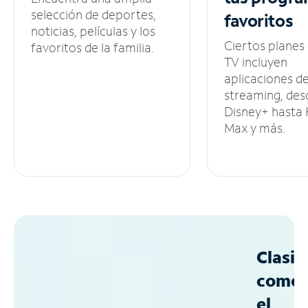
selección de deportes,
favoritos
noticias, películas y los
Ciertos planes
favoritos de la familia.
TV incluyen
aplicaciones d
streaming, des
Disney+ hasta
Max y más.
Clasif
como
el