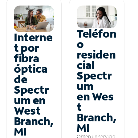
Teléfon
Interne
o
t por
residen
fibra
cial
óptica
Spectr
de
um
Spectr
en Wes
um en
t
West
Branch,
Branch,
MI
MI
Obtén un servicio