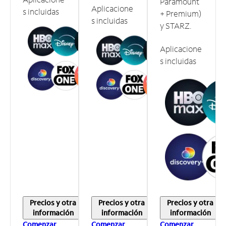
Paramount
Aplicacione
s incluidas
+ Premium)
s incluidas
y STARZ.
Aplicacione
s incluidas
Precios y otra
Precios y otra
Precios y otra
información
información
información
Comenzar
Comenzar
Comenzar