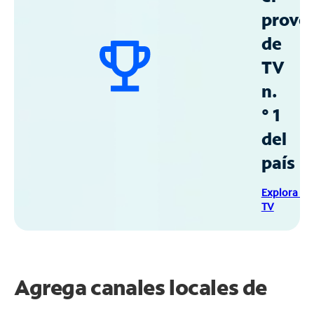
prove
de
TV
n.
° 1
del
país
Explora Sp
TV
Agrega canales locales de