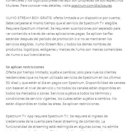
comerciales y los logotipos presentes aquí son propiedad de sus respectivos
titulares. Para conocer más detalles, visita
spectrum.com/disclosures
.
XUMO STREAM BOX GRATIS: oferta limitada a un dispositivo por cuenta;
debe canjearse al mismo tiempo que el servicio de Spectrum TV elegible.
Requiere Spectrum Internet. Se requieren suscripciones por separado para
ver contenido a través de varias aplicaciones pagas. Se aplican tarifas
estándar después del período de promoción o si no se mantienen los
servicios elegibles. Xumo Stream Box y todos los demás nombres de
productos, logotipos, eslóganes y marcas de Xumo son marcas comerciales
de Xumo o sus licenciatarios.
Se aplican restricciones
Oferta por tiempo limitado; sujeta a cambios; solo para nuevos clientes
residenciales (que no hayan utilizado servicios de Spectrum en los últimos
30 días) y que estén al día en pagos con Spectrum. Disponibilidad de canales
con base en el nivel de servicio y no todos los canales están disponibles en
todos los mercados o zonas. Servicios sujetos a todos los términos y
condiciones de servicio vigentes, los cuales están sujetos a cambios. No
están disponibles en todas las áreas. Se aplican restricciones.
Spectrum TV App requiere Spectrum TV. Se requiere el ingreso de
credenciales de la cuenta para hacer streaming de contenido. La
funcionalidad de streaming está restringida en algunas zonas; no admite