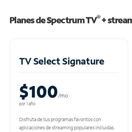
®
Planes de Spectrum TV
+ strea
TV Select Signature
$100
/m
o
por 1 año
Disfruta de tus programas favoritos con
aplicaciones de streaming populares incluidas.