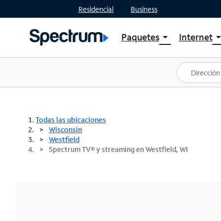
Residencial
Business
Paquetes
Internet
arrow_drop_down
arrow_drop
Ver paquetes
Spectr
Spectrum One
Planes
Mejores ofertas
Spectr
Ofertas en tu área
Intern
Todas las ubicaciones
Wisconsin
Westfield
Spectrum TV® y streaming en Westfield, WI