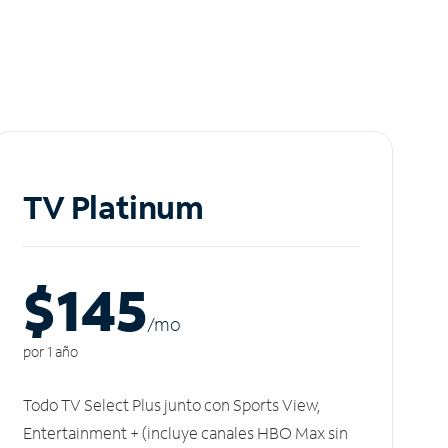
TV Platinum
$145
/m
o
por 1 año
Todo TV Select Plus junto con Sports View,
Entertainment + (incluye canales HBO Max sin