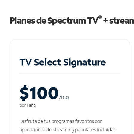
®
Planes de Spectrum TV
+ strea
TV Select Signature
$100
/m
o
por 1 año
Disfruta de tus programas favoritos con
aplicaciones de streaming populares incluidas.