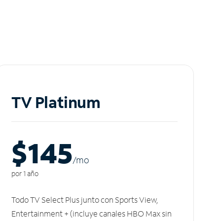
TV Platinum
$145
/m
o
por 1 año
Todo TV Select Plus junto con Sports View,
Entertainment + (incluye canales HBO Max sin