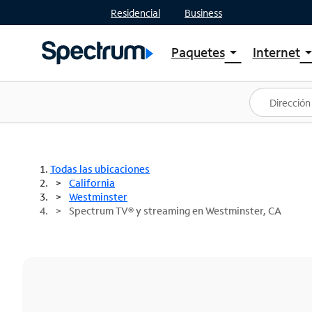
Residencial
Business
Paquetes
Internet
arrow_drop_down
arrow_drop
Ver paquetes
Spectr
Spectrum One
Planes
Mejores ofertas
Spectr
Ofertas en tu área
Intern
Todas las ubicaciones
California
Westminster
Spectrum TV® y streaming en Westminster, CA