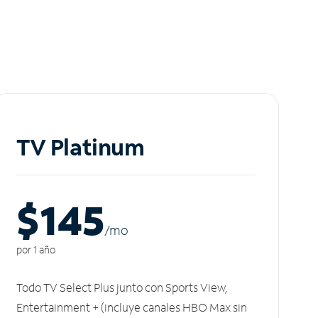
TV Platinum
$145
/m
o
por 1 año
Todo TV Select Plus junto con Sports View,
Entertainment + (incluye canales HBO Max sin