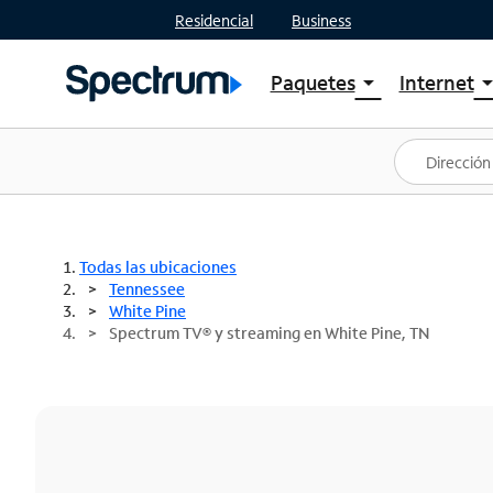
Residencial
Business
Paquetes
Internet
arrow_drop_down
arrow_drop
Ver paquetes
Spectr
Spectrum One
Planes
Mejores ofertas
Spectr
Ofertas en tu área
Intern
Todas las ubicaciones
Tennessee
White Pine
Spectrum TV® y streaming en White Pine, TN