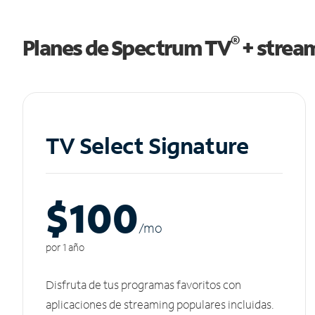
®
Planes de Spectrum TV
+ strea
TV Select Signature
$100
/m
o
por 1 año
Disfruta de tus programas favoritos con
aplicaciones de streaming populares incluidas.