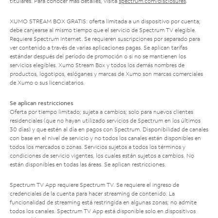
titulares. Para conocer más detalles, visita
spectrum.com/disclosures
.
XUMO STREAM BOX GRATIS: oferta limitada a un dispositivo por cuenta;
debe canjearse al mismo tiempo que el servicio de Spectrum TV elegible.
Requiere Spectrum Internet. Se requieren suscripciones por separado para
ver contenido a través de varias aplicaciones pagas. Se aplican tarifas
estándar después del período de promoción o si no se mantienen los
servicios elegibles. Xumo Stream Box y todos los demás nombres de
productos, logotipos, eslóganes y marcas de Xumo son marcas comerciales
de Xumo o sus licenciatarios.
Se aplican restricciones
Oferta por tiempo limitado; sujeta a cambios; solo para nuevos clientes
residenciales (que no hayan utilizado servicios de Spectrum en los últimos
30 días) y que estén al día en pagos con Spectrum. Disponibilidad de canales
con base en el nivel de servicio y no todos los canales están disponibles en
todos los mercados o zonas. Servicios sujetos a todos los términos y
condiciones de servicio vigentes, los cuales están sujetos a cambios. No
están disponibles en todas las áreas. Se aplican restricciones.
Spectrum TV App requiere Spectrum TV. Se requiere el ingreso de
credenciales de la cuenta para hacer streaming de contenido. La
funcionalidad de streaming está restringida en algunas zonas; no admite
todos los canales. Spectrum TV App está disponible solo en dispositivos