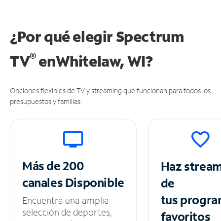
¿Por qué elegir Spectrum
®
TV
en
Whitelaw, WI?
Opciones flexibles de TV y streaming que funcionan para todos los
presupuestos y familias.
Más de 200
Haz strea
canales
Disponible
de
tus
progra
Encuentra una amplia
selección de deportes,
favoritos