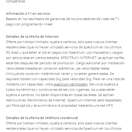
compatibles.
Afirmación n.º 1 en servicio
Basado en los resultados de ganancias de los proveedores de video de TV
pago con programación lineal.
Detalles de la oferta de Internet
Oferta por tiempo limitado; sujeta a cambios; solo para nuevos clientes
residenciales (que no hayan utilizado servicios de Spectrum en los últimos
30 días) y que estén al día en pagos con Spectrum. Los impuestos y cargos
son adicionales en ciertos estados. SPECTRUM INTERNET: se aplican tarifas
estándar después del período de promoción. Cargo adicional por instalación.
Velocidades basadas en conexión alámbrica. Las velocidades reales
(incluyendo conexión inalámbrica) varían y no están garantizadas. Se
requiere módem con capacidad Gig para velocidad Gig. Para ver una lista de
módems con capacidad, visita
spectrum.net/modem
. Servicios sujetos a
todos los términos y condiciones de servicio vigentes, los cuales están
sujetos a cambios. No están disponibles en todas las áreas. Se aplican
restricciones. Rendimiento de Internet: Spectrum Internet está respaldado
por fibra óptica y se suministra a la propiedad mediante una red HFC.
Detalles de la oferta de teléfono residencial
Oferta por tiempo limitado; sujeta a cambios; solo para nuevos clientes
residenciales (que no hayan utilizado servicios de Spectrum en los últimos