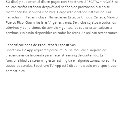
30 días) y que estén al día en pagos con Spectrum. SPECTRUM VOICE: se
aplican tarifas estándar después del período de promoción o si no se
mantienen los servicios elegibles. Cargo adicional por instalación. Las
llamadas ilimitadas incluyen llamadas en Estados Unidos, Canadá, México,
Puerto Rico, Guam, las Islas Vírgenes y más. Servicios sujetos a todos los
términos y condiciones de servicio vigentes, los cuales están sujetos a
cambios. No están disponibles en todas las áreas. Se aplican restricciones.
Especificaciones de Productos/Dispositivos
Spectrum TV App requiere Spectrum TV. Se requiere el ingreso de
credenciales de la cuenta para hacer streaming de contenido. La
funcionalidad de streaming está restringida en algunas zonas; no admite
todos los canales. Spectrum TV App está disponible solo en dispositivos
compatibles.