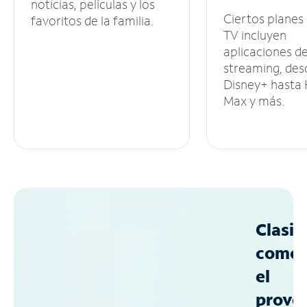
noticias, películas y los
Ciertos planes
favoritos de la familia.
TV incluyen
aplicaciones d
streaming, des
Disney+ hasta
Max y más.
Clasif
como
el
prove