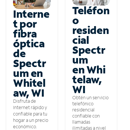
Teléfon
Interne
o
t por
residen
fibra
cial
óptica
Spectr
de
um
Spectr
en Whi
um en
telaw,
Whitel
WI
aw, WI
Obtén un servicio
Disfruta de
telefónico
Internet rápido y
residencial
confiable para tu
confiable con
hogar a un precio
llamadas
económico.
ilimitadas a nivel