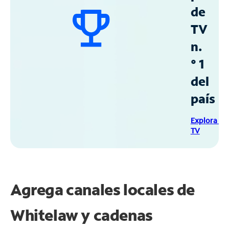
de
TV
n.
° 1
del
país
Explora Sp
TV
Agrega canales locales de
Whitelaw y cadenas