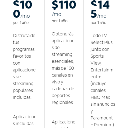
$10
$110
$14
0
5
/m
o
/m
o
/m
o
por 1 año
por 1 año
por 1 año
Obtendrás
Disfruta de
Todo TV
aplicacione
tus
Select Plus
s de
programas
junto con
streaming
favoritos
Sports
esenciales,
con
View,
más de 160
aplicacione
Entertainm
canales en
s de
ent +
vivo y
streaming
(incluye
cadenas de
populares
canales
deportes
incluidas.
HBO Max
regionales.
sin anuncios
y
Aplicacione
Paramount
Aplicacione
s incluidas
+ Premium)