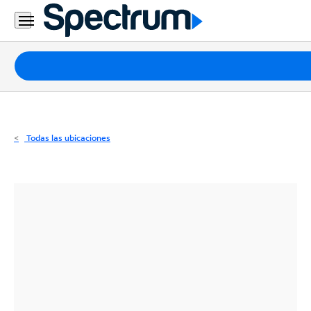
Residencial
Business
Paquetes
Internet
TV
Todas las ubicaciones
Móvil
Teléfono
Residencial
Business
Contáctanos
Inglés