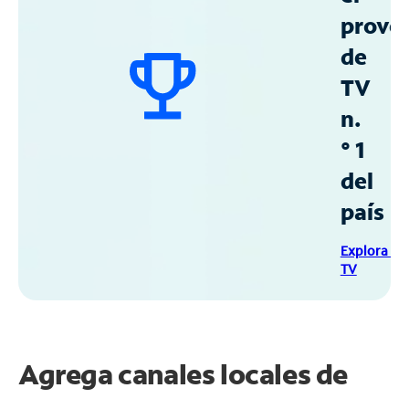
prove
de
TV
n.
° 1
del
país
Explora Sp
TV
Agrega canales locales de