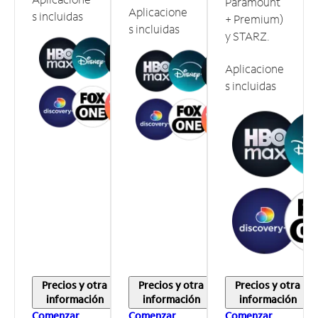
Paramount
Aplicacione
s incluidas
+ Premium)
s incluidas
y STARZ.
Aplicacione
s incluidas
Precios y otra
Precios y otra
Precios y otra
información
información
información
Comenzar
Comenzar
Comenzar