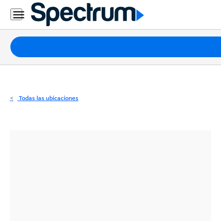
Residencial
Business
Paquetes
Internet
TV
Todas las ubicaciones
Móvil
Teléfono
Residencial
Business
Contáctanos
Inglés