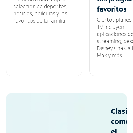
selección de deportes,
favoritos
noticias, películas y los
Ciertos planes
favoritos de la familia.
TV incluyen
aplicaciones d
streaming, des
Disney+ hasta
Max y más.
Clasif
como
el