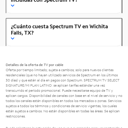
¿Cuánto cuesta Spectrum TV en Wichita
Falls, TX?
Detalles de la oferta de TV por cable
Oferta por tiempo limitado; sujeta a cambios; solo para nuevos clientes
residenciales (que no hayan utilizado servicios de Spectrum en los últimos
30 días) y que estén al día en pagos con Spectrum. SPECTRUM TV SELECT
SIGNATURE/MI PLAN LATINO: se aplican tarifas estándar una vez
transcurrido el período promocional. Puede necesitarse equipo de TV y
aplican cargos. Disponibilidad de canales con base en el nivel de servicio y no
todos los canales están disponibles en todos los mercados o zonas. Servicios
sujetos a todos los términos y condiciones de servicio vigentes, los cuales
están sujetos a cambios. No están disponibles en todas las áreas. Se aplican
restricciones.