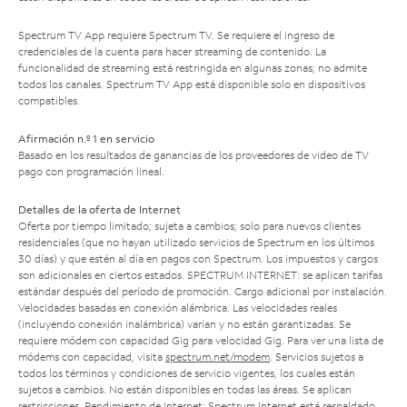
Spectrum TV App requiere Spectrum TV. Se requiere el ingreso de
credenciales de la cuenta para hacer streaming de contenido. La
funcionalidad de streaming está restringida en algunas zonas; no admite
todos los canales. Spectrum TV App está disponible solo en dispositivos
compatibles.
Afirmación n.º 1 en servicio
Basado en los resultados de ganancias de los proveedores de video de TV
pago con programación lineal.
Detalles de la oferta de Internet
Oferta por tiempo limitado; sujeta a cambios; solo para nuevos clientes
residenciales (que no hayan utilizado servicios de Spectrum en los últimos
30 días) y que estén al día en pagos con Spectrum. Los impuestos y cargos
son adicionales en ciertos estados. SPECTRUM INTERNET: se aplican tarifas
estándar después del período de promoción. Cargo adicional por instalación.
Velocidades basadas en conexión alámbrica. Las velocidades reales
(incluyendo conexión inalámbrica) varían y no están garantizadas. Se
requiere módem con capacidad Gig para velocidad Gig. Para ver una lista de
módems con capacidad, visita
spectrum.net/modem
. Servicios sujetos a
todos los términos y condiciones de servicio vigentes, los cuales están
sujetos a cambios. No están disponibles en todas las áreas. Se aplican
restricciones. Rendimiento de Internet: Spectrum Internet está respaldado