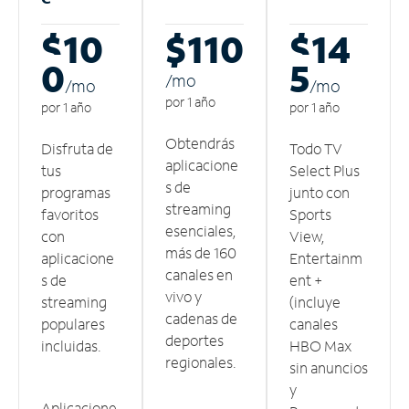
$10
$110
$14
0
5
/m
o
/m
o
/m
o
por 1 año
por 1 año
por 1 año
Obtendrás
Disfruta de
Todo TV
aplicacione
tus
Select Plus
s de
programas
junto con
streaming
favoritos
Sports
esenciales,
con
View,
más de 160
aplicacione
Entertainm
canales en
s de
ent +
vivo y
streaming
(incluye
cadenas de
populares
canales
deportes
incluidas.
HBO Max
regionales.
sin anuncios
y
Aplicacione