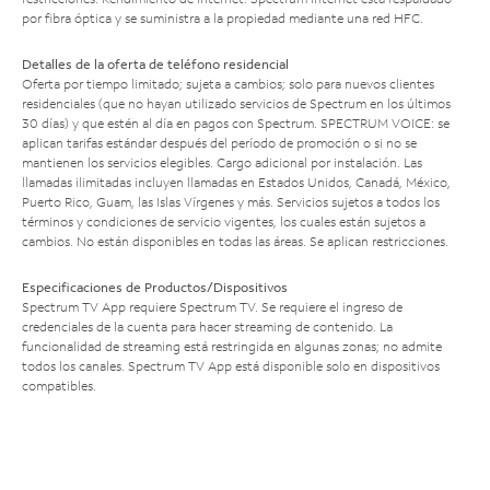
por fibra óptica y se suministra a la propiedad mediante una red HFC.
Detalles de la oferta de teléfono residencial
Oferta por tiempo limitado; sujeta a cambios; solo para nuevos clientes
residenciales (que no hayan utilizado servicios de Spectrum en los últimos
30 días) y que estén al día en pagos con Spectrum. SPECTRUM VOICE: se
aplican tarifas estándar después del período de promoción o si no se
mantienen los servicios elegibles. Cargo adicional por instalación. Las
llamadas ilimitadas incluyen llamadas en Estados Unidos, Canadá, México,
Puerto Rico, Guam, las Islas Vírgenes y más. Servicios sujetos a todos los
términos y condiciones de servicio vigentes, los cuales están sujetos a
cambios. No están disponibles en todas las áreas. Se aplican restricciones.
Especificaciones de Productos/Dispositivos
Spectrum TV App requiere Spectrum TV. Se requiere el ingreso de
credenciales de la cuenta para hacer streaming de contenido. La
funcionalidad de streaming está restringida en algunas zonas; no admite
todos los canales. Spectrum TV App está disponible solo en dispositivos
compatibles.