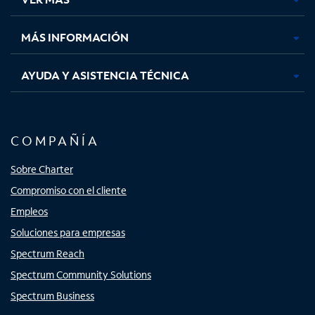
pestaña
pestaña
pestaña
pestaña
nueva
nueva
nueva
nueva
MÁS INFORMACIÓN
AYUDA Y ASISTENCIA TÉCNICA
COMPAÑÍA
Sobre Charter
Compromiso con el cliente
Empleos
Soluciones para empresas
Spectrum Reach
Spectrum Community Solutions
Spectrum Business