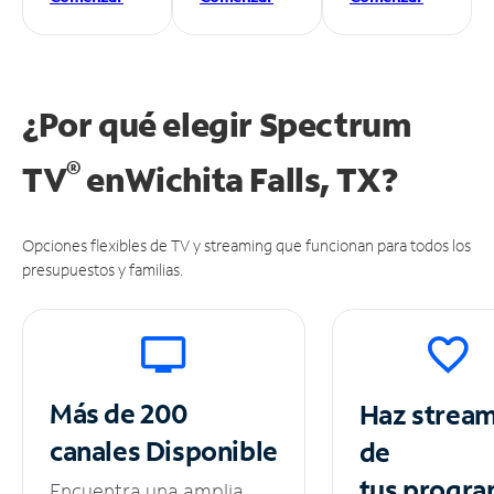
¿Por qué elegir Spectrum
®
TV
en
Wichita Falls, TX?
Opciones flexibles de TV y streaming que funcionan para todos los
presupuestos y familias.
Más de 200
Haz strea
canales
Disponible
de
tus
progra
Encuentra una amplia