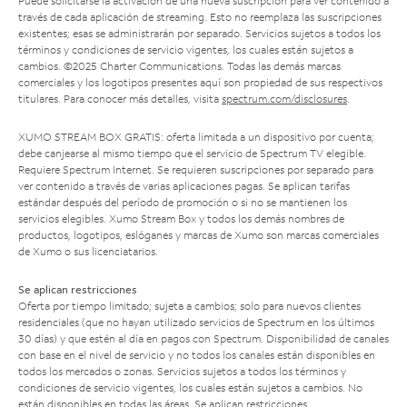
Puede solicitarse la activación de una nueva suscripción para ver contenido a
través de cada aplicación de streaming. Esto no reemplaza las suscripciones
existentes; esas se administrarán por separado. Servicios sujetos a todos los
términos y condiciones de servicio vigentes, los cuales están sujetos a
cambios. ©2025 Charter Communications. Todas las demás marcas
comerciales y los logotipos presentes aquí son propiedad de sus respectivos
titulares. Para conocer más detalles, visita
spectrum.com/disclosures
.
XUMO STREAM BOX GRATIS: oferta limitada a un dispositivo por cuenta;
debe canjearse al mismo tiempo que el servicio de Spectrum TV elegible.
Requiere Spectrum Internet. Se requieren suscripciones por separado para
ver contenido a través de varias aplicaciones pagas. Se aplican tarifas
estándar después del período de promoción o si no se mantienen los
servicios elegibles. Xumo Stream Box y todos los demás nombres de
productos, logotipos, eslóganes y marcas de Xumo son marcas comerciales
de Xumo o sus licenciatarios.
Se aplican restricciones
Oferta por tiempo limitado; sujeta a cambios; solo para nuevos clientes
residenciales (que no hayan utilizado servicios de Spectrum en los últimos
30 días) y que estén al día en pagos con Spectrum. Disponibilidad de canales
con base en el nivel de servicio y no todos los canales están disponibles en
todos los mercados o zonas. Servicios sujetos a todos los términos y
condiciones de servicio vigentes, los cuales están sujetos a cambios. No
están disponibles en todas las áreas. Se aplican restricciones.