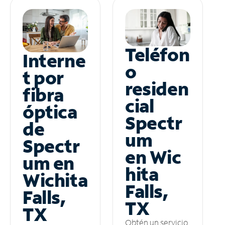
Teléfon
Interne
o
t por
residen
fibra
cial
óptica
Spectr
de
um
Spectr
en Wic
um en
hita
Wichita
Falls,
Falls,
TX
TX
Obtén un servicio