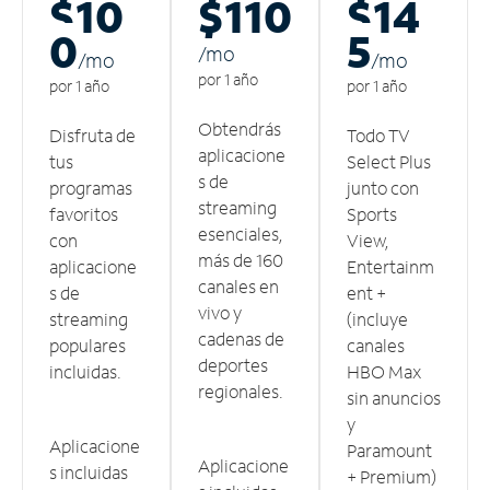
$10
$110
$14
0
5
/m
o
/m
o
/m
o
por 1 año
por 1 año
por 1 año
Obtendrás
Disfruta de
Todo TV
aplicacione
tus
Select Plus
s de
programas
junto con
streaming
favoritos
Sports
esenciales,
con
View,
más de 160
aplicacione
Entertainm
canales en
s de
ent +
vivo y
streaming
(incluye
cadenas de
populares
canales
deportes
incluidas.
HBO Max
regionales.
sin anuncios
y
Aplicacione
Paramount
Aplicacione
s incluidas
+ Premium)