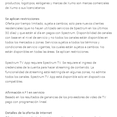
productos, logotipos, eslóganes y marcas de Xumo son marcas comerciales
de Xumo o sus licenciatarios.
Se aplican restricciones
Oferta por tiempo limitado; sujeta a cambios; solo para nuevos clientes
residenciales (que no hayan utilizado servicios de Spectrum en los últimos
30 días) y que estén al día en pagos con Spectrum. Disponibilidad de canales
con base en el nivel de servicio y no todos los canales están disponibles en
todos los mercados o zonas. Servicios sujetos a todos los términos y
condiciones de servicio vigentes, los cuales están sujetos a cambios. No
están disponibles en todas las áreas. Se aplican restricciones.
Spectrum TV App requiere Spectrum TV. Se requiere el ingreso de
credenciales de la cuenta para hacer streaming de contenido. La
funcionalidad de streaming está restringida en algunas zonas; no admite
todos los canales. Spectrum TV App está disponible solo en dispositivos
compatibles.
Afirmación n.º 1 en servicio
Basado en los resultados de ganancias de los proveedores de video de TV
pago con programación lineal.
Detalles de la oferta de Internet