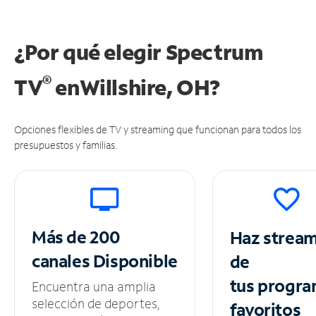
¿Por qué elegir Spectrum
®
TV
en
Willshire, OH?
Opciones flexibles de TV y streaming que funcionan para todos los
presupuestos y familias.
Más de 200
Haz strea
canales
Disponible
de
tus
progra
Encuentra una amplia
selección de deportes,
favoritos