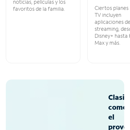
noticias, películas y los
Ciertos planes
favoritos de la familia.
TV incluyen
aplicaciones d
streaming, des
Disney+ hasta
Max y más.
Clasif
como
el
prove