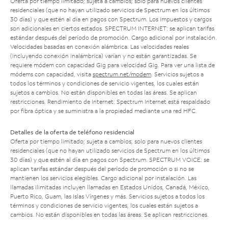
Oferta por tiempo limitado; sujeta a cambios; solo para nuevos clientes
residenciales (que no hayan utilizado servicios de Spectrum en los últimos
30 días) y que estén al día en pagos con Spectrum. Los impuestos y cargos
son adicionales en ciertos estados. SPECTRUM INTERNET: se aplican tarifas
estándar después del período de promoción. Cargo adicional por instalación.
Velocidades basadas en conexión alámbrica. Las velocidades reales
(incluyendo conexión inalámbrica) varían y no están garantizadas. Se
requiere módem con capacidad Gig para velocidad Gig. Para ver una lista de
módems con capacidad, visita
spectrum.net/modem
. Servicios sujetos a
todos los términos y condiciones de servicio vigentes, los cuales están
sujetos a cambios. No están disponibles en todas las áreas. Se aplican
restricciones. Rendimiento de Internet: Spectrum Internet está respaldado
por fibra óptica y se suministra a la propiedad mediante una red HFC.
Detalles de la oferta de teléfono residencial
Oferta por tiempo limitado; sujeta a cambios; solo para nuevos clientes
residenciales (que no hayan utilizado servicios de Spectrum en los últimos
30 días) y que estén al día en pagos con Spectrum. SPECTRUM VOICE: se
aplican tarifas estándar después del período de promoción o si no se
mantienen los servicios elegibles. Cargo adicional por instalación. Las
llamadas ilimitadas incluyen llamadas en Estados Unidos, Canadá, México,
Puerto Rico, Guam, las Islas Vírgenes y más. Servicios sujetos a todos los
términos y condiciones de servicio vigentes, los cuales están sujetos a
cambios. No están disponibles en todas las áreas. Se aplican restricciones.