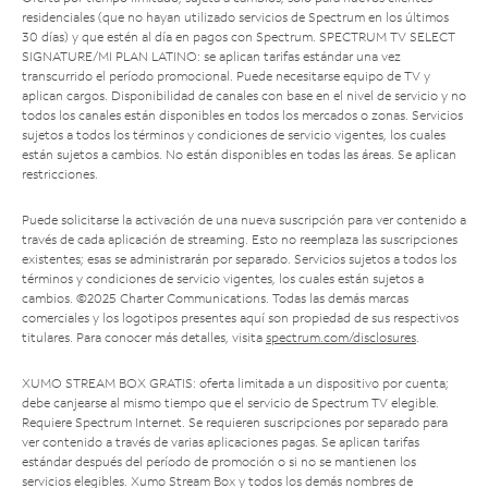
residenciales (que no hayan utilizado servicios de Spectrum en los últimos
30 días) y que estén al día en pagos con Spectrum. SPECTRUM TV SELECT
SIGNATURE/MI PLAN LATINO: se aplican tarifas estándar una vez
transcurrido el período promocional. Puede necesitarse equipo de TV y
aplican cargos. Disponibilidad de canales con base en el nivel de servicio y no
todos los canales están disponibles en todos los mercados o zonas. Servicios
sujetos a todos los términos y condiciones de servicio vigentes, los cuales
están sujetos a cambios. No están disponibles en todas las áreas. Se aplican
restricciones.
Puede solicitarse la activación de una nueva suscripción para ver contenido a
través de cada aplicación de streaming. Esto no reemplaza las suscripciones
existentes; esas se administrarán por separado. Servicios sujetos a todos los
términos y condiciones de servicio vigentes, los cuales están sujetos a
cambios. ©2025 Charter Communications. Todas las demás marcas
comerciales y los logotipos presentes aquí son propiedad de sus respectivos
titulares. Para conocer más detalles, visita
spectrum.com/disclosures
.
XUMO STREAM BOX GRATIS: oferta limitada a un dispositivo por cuenta;
debe canjearse al mismo tiempo que el servicio de Spectrum TV elegible.
Requiere Spectrum Internet. Se requieren suscripciones por separado para
ver contenido a través de varias aplicaciones pagas. Se aplican tarifas
estándar después del período de promoción o si no se mantienen los
servicios elegibles. Xumo Stream Box y todos los demás nombres de