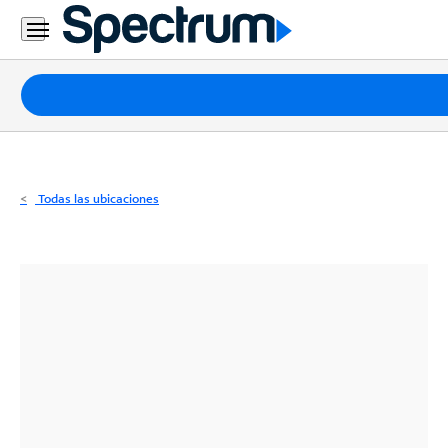
Residencial
Business
Paquetes
Internet
TV
Todas las ubicaciones
Móvil
Teléfono
Residencial
Business
Contáctanos
Inglés