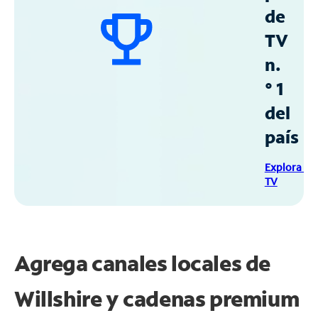
de
TV
n.
° 1
del
país
Explora Sp
TV
Agrega canales locales de
Willshire y cadenas premium