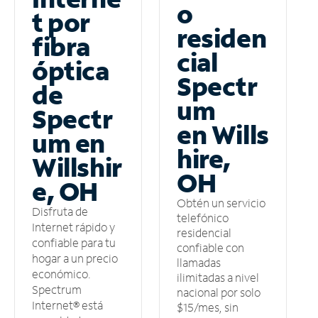
o
t por
residen
fibra
cial
óptica
Spectr
de
um
Spectr
en Wills
um en
hire,
Willshir
OH
e, OH
Obtén un servicio
Disfruta de
telefónico
Internet rápido y
residencial
confiable para tu
confiable con
hogar a un precio
llamadas
económico.
ilimitadas a nivel
Spectrum
nacional por solo
Internet® está
$15/mes, sin