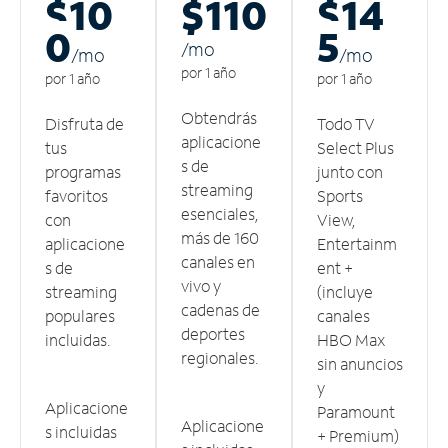
$10
$110
$14
0
5
/m
o
/m
o
/m
o
por 1 año
por 1 año
por 1 año
Obtendrás
Disfruta de
Todo TV
aplicacione
tus
Select Plus
s de
programas
junto con
streaming
favoritos
Sports
esenciales,
con
View,
más de 160
aplicacione
Entertainm
canales en
s de
ent +
vivo y
streaming
(incluye
cadenas de
populares
canales
deportes
incluidas.
HBO Max
regionales.
sin anuncios
y
Aplicacione
Paramount
Aplicacione
s incluidas
+ Premium)