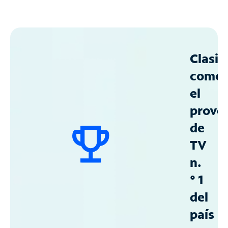
Clasif
como
el
prove
de
TV
n.
° 1
del
país