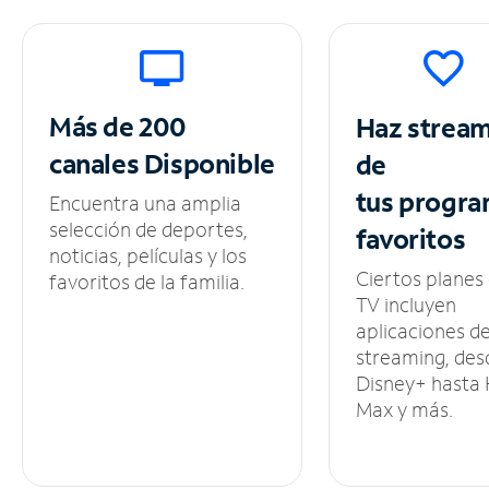
Más de 200
Haz strea
canales
Disponible
de
tus
progra
Encuentra una amplia
selección de deportes,
favoritos
noticias, películas y los
Ciertos planes
favoritos de la familia.
TV incluyen
aplicaciones d
streaming, des
Disney+ hasta
Max y más.