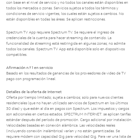
con base en el nivel de servicio y no todos los canales están disponibles en
todos los mercados o zonas. Servicios sujetos a todos los términos y
condiciones de servicio vigentes, los cuales están sujetos a cambios. No
están disponibles en todas las áreas. Se aplican restricciones.
Spectrum TV App requiere Spectrum TV. Se requiere el ingreso de
credenciales de la cuenta para hacer streaming de contenido. La
funcionalidad de streaming está restringida en algunas zonas; no admite
todos los canales. Spectrum TV App está disponible solo en dispositivos
compatibles.
Afirmación n.º 1 en servicio
Basado en los resultados de ganancias de los proveedores de video de TV
pago con programación lineal.
Detalles de la oferta de Internet
Oferta por tiempo limitado; sujeta a cambios; solo para nuevos clientes
residenciales (que no hayan utilizado servicios de Spectrum en los últimos
30 días) y que estén al día en pagos con Spectrum. Los impuestos y cargos
son adicionales en ciertos estados. SPECTRUM INTERNET: se aplican tarifas
estándar después del período de promoción. Cargo adicional por instalación.
Velocidades basadas en conexión alámbrica. Las velocidades reales
(incluyendo conexión inalámbrica) varían y no están garantizadas. Se
requiere módem con capacidad Gig para velocidad Gig. Para ver una lista de