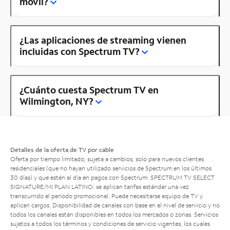
móvil?
¿Las aplicaciones de streaming vienen
incluidas con Spectrum TV?
¿Cuánto cuesta Spectrum TV en
Wilmington, NY?
Detalles de la oferta de TV por cable
Oferta por tiempo limitado; sujeta a cambios; solo para nuevos clientes
residenciales (que no hayan utilizado servicios de Spectrum en los últimos
30 días) y que estén al día en pagos con Spectrum. SPECTRUM TV SELECT
SIGNATURE/MI PLAN LATINO: se aplican tarifas estándar una vez
transcurrido el período promocional. Puede necesitarse equipo de TV y
aplican cargos. Disponibilidad de canales con base en el nivel de servicio y no
todos los canales están disponibles en todos los mercados o zonas. Servicios
sujetos a todos los términos y condiciones de servicio vigentes, los cuales