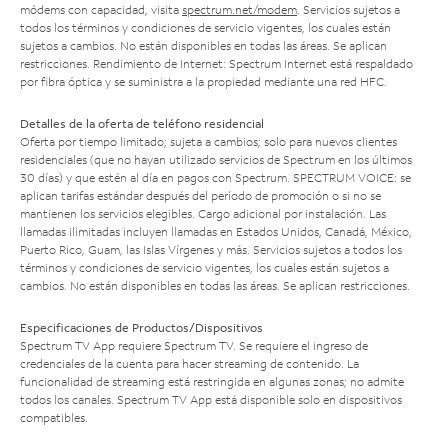
módems con capacidad, visita
spectrum.net/modem
. Servicios sujetos a
todos los términos y condiciones de servicio vigentes, los cuales están
sujetos a cambios. No están disponibles en todas las áreas. Se aplican
restricciones. Rendimiento de Internet: Spectrum Internet está respaldado
por fibra óptica y se suministra a la propiedad mediante una red HFC.
Detalles de la oferta de teléfono residencial
Oferta por tiempo limitado; sujeta a cambios; solo para nuevos clientes
residenciales (que no hayan utilizado servicios de Spectrum en los últimos
30 días) y que estén al día en pagos con Spectrum. SPECTRUM VOICE: se
aplican tarifas estándar después del período de promoción o si no se
mantienen los servicios elegibles. Cargo adicional por instalación. Las
llamadas ilimitadas incluyen llamadas en Estados Unidos, Canadá, México,
Puerto Rico, Guam, las Islas Vírgenes y más. Servicios sujetos a todos los
términos y condiciones de servicio vigentes, los cuales están sujetos a
cambios. No están disponibles en todas las áreas. Se aplican restricciones.
Especificaciones de Productos/Dispositivos
Spectrum TV App requiere Spectrum TV. Se requiere el ingreso de
credenciales de la cuenta para hacer streaming de contenido. La
funcionalidad de streaming está restringida en algunas zonas; no admite
todos los canales. Spectrum TV App está disponible solo en dispositivos
compatibles.