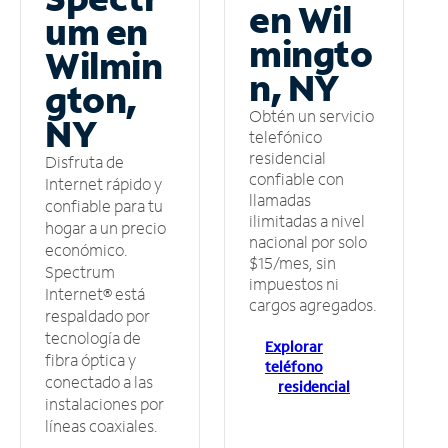
en Wil
um en
mingto
Wilmin
n, NY
gton,
Obtén un servicio
NY
telefónico
residencial
Disfruta de
confiable con
Internet rápido y
llamadas
confiable para tu
ilimitadas a nivel
hogar a un precio
nacional por solo
económico.
$15/mes, sin
Spectrum
impuestos ni
Internet® está
cargos agregados.
respaldado por
tecnología de
Explorar
fibra óptica y
teléfono
conectado a las
residencial
instalaciones por
líneas coaxiales.