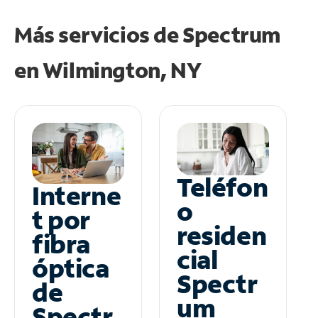
Más servicios de Spectrum
en
Wilmington, NY
Teléfon
Interne
o
t por
residen
fibra
cial
óptica
Spectr
de
um
Spectr