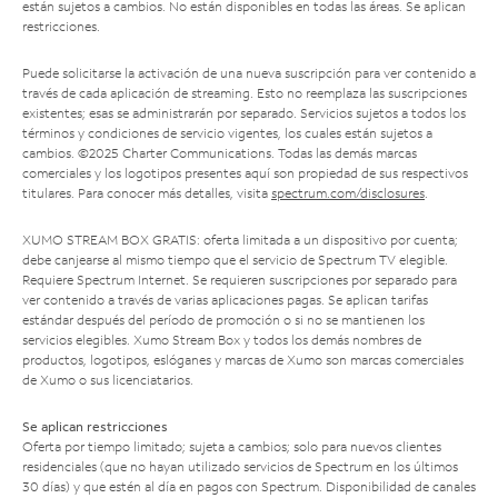
están sujetos a cambios. No están disponibles en todas las áreas. Se aplican
restricciones.
Puede solicitarse la activación de una nueva suscripción para ver contenido a
través de cada aplicación de streaming. Esto no reemplaza las suscripciones
existentes; esas se administrarán por separado. Servicios sujetos a todos los
términos y condiciones de servicio vigentes, los cuales están sujetos a
cambios. ©2025 Charter Communications. Todas las demás marcas
comerciales y los logotipos presentes aquí son propiedad de sus respectivos
titulares. Para conocer más detalles, visita
spectrum.com/disclosures
.
XUMO STREAM BOX GRATIS: oferta limitada a un dispositivo por cuenta;
debe canjearse al mismo tiempo que el servicio de Spectrum TV elegible.
Requiere Spectrum Internet. Se requieren suscripciones por separado para
ver contenido a través de varias aplicaciones pagas. Se aplican tarifas
estándar después del período de promoción o si no se mantienen los
servicios elegibles. Xumo Stream Box y todos los demás nombres de
productos, logotipos, eslóganes y marcas de Xumo son marcas comerciales
de Xumo o sus licenciatarios.
Se aplican restricciones
Oferta por tiempo limitado; sujeta a cambios; solo para nuevos clientes
residenciales (que no hayan utilizado servicios de Spectrum en los últimos
30 días) y que estén al día en pagos con Spectrum. Disponibilidad de canales