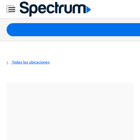
Residencial
Business
Paquetes
Internet
TV
Todas las ubicaciones
Móvil
Teléfono
Residencial
Business
Contáctanos
Inglés