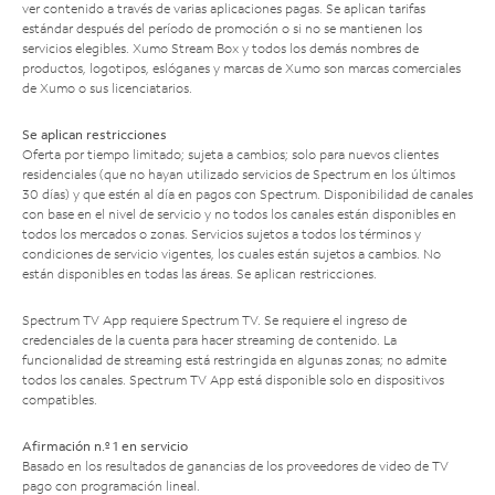
ver contenido a través de varias aplicaciones pagas. Se aplican tarifas
estándar después del período de promoción o si no se mantienen los
servicios elegibles. Xumo Stream Box y todos los demás nombres de
productos, logotipos, eslóganes y marcas de Xumo son marcas comerciales
de Xumo o sus licenciatarios.
Se aplican restricciones
Oferta por tiempo limitado; sujeta a cambios; solo para nuevos clientes
residenciales (que no hayan utilizado servicios de Spectrum en los últimos
30 días) y que estén al día en pagos con Spectrum. Disponibilidad de canales
con base en el nivel de servicio y no todos los canales están disponibles en
todos los mercados o zonas. Servicios sujetos a todos los términos y
condiciones de servicio vigentes, los cuales están sujetos a cambios. No
están disponibles en todas las áreas. Se aplican restricciones.
Spectrum TV App requiere Spectrum TV. Se requiere el ingreso de
credenciales de la cuenta para hacer streaming de contenido. La
funcionalidad de streaming está restringida en algunas zonas; no admite
todos los canales. Spectrum TV App está disponible solo en dispositivos
compatibles.
Afirmación n.º 1 en servicio
Basado en los resultados de ganancias de los proveedores de video de TV
pago con programación lineal.