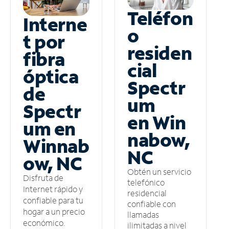
Teléfon
Interne
o
t por
residen
fibra
cial
óptica
Spectr
de
um
Spectr
en Win
um en
nabow,
Winnab
NC
ow, NC
Obtén un servicio
Disfruta de
telefónico
Internet rápido y
residencial
confiable para tu
confiable con
hogar a un precio
llamadas
económico.
ilimitadas a nivel