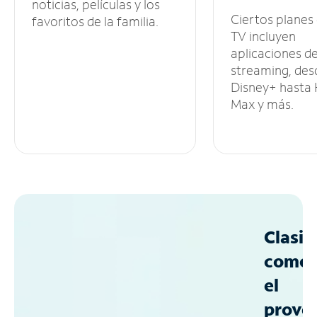
noticias, películas y los
Ciertos planes
favoritos de la familia.
TV incluyen
aplicaciones d
streaming, des
Disney+ hasta
Max y más.
Clasif
como
el
prove