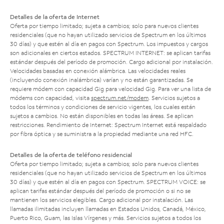
Detalles de la oferta de Internet
Oferta por tiempo limitado; sujeta a cambios; solo para nuevos clientes
residenciales (que no hayan utilizado servicios de Spectrum en los últimos
30 días) y que estén al día en pagos con Spectrum. Los impuestos y cargos
son adicionales en ciertos estados. SPECTRUM INTERNET: se aplican tarifas
estándar después del período de promoción. Cargo adicional por instalación.
Velocidades basadas en conexión alámbrica. Las velocidades reales
(incluyendo conexión inalámbrica) varían y no están garantizadas. Se
requiere módem con capacidad Gig para velocidad Gig. Para ver una lista de
módems con capacidad, visita
spectrum.net/modem
. Servicios sujetos a
todos los términos y condiciones de servicio vigentes, los cuales están
sujetos a cambios. No están disponibles en todas las áreas. Se aplican
restricciones. Rendimiento de Internet: Spectrum Internet está respaldado
por fibra óptica y se suministra a la propiedad mediante una red HFC.
Detalles de la oferta de teléfono residencial
Oferta por tiempo limitado; sujeta a cambios; solo para nuevos clientes
residenciales (que no hayan utilizado servicios de Spectrum en los últimos
30 días) y que estén al día en pagos con Spectrum. SPECTRUM VOICE: se
aplican tarifas estándar después del período de promoción o si no se
mantienen los servicios elegibles. Cargo adicional por instalación. Las
llamadas ilimitadas incluyen llamadas en Estados Unidos, Canadá, México,
Puerto Rico, Guam, las Islas Vírgenes y más. Servicios sujetos a todos los