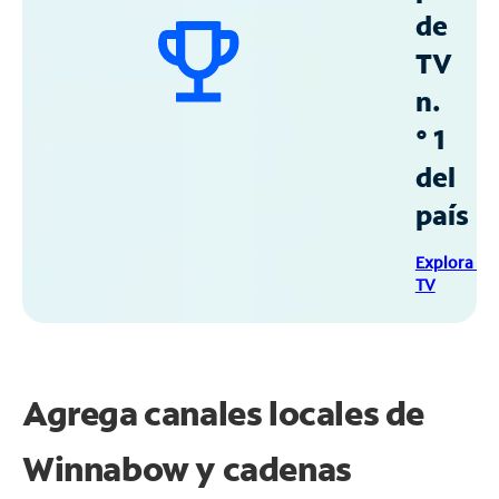
de
TV
n.
° 1
del
país
Explora Sp
TV
Agrega canales locales de
Winnabow y cadenas