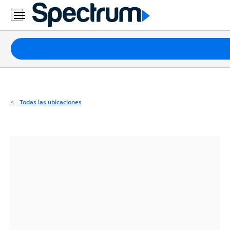
Residencial
Business
Paquetes
Internet
TV
Todas las ubicaciones
Móvil
Teléfono
Residencial
Business
Contáctanos
Inglés