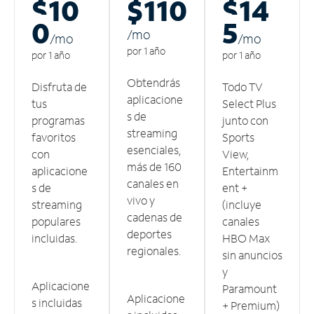
$10
$110
$14
0
5
/m
o
/m
o
/m
o
por 1 año
por 1 año
por 1 año
Obtendrás
Disfruta de
Todo TV
aplicacione
tus
Select Plus
s de
programas
junto con
streaming
favoritos
Sports
esenciales,
con
View,
más de 160
aplicacione
Entertainm
canales en
s de
ent +
vivo y
streaming
(incluye
cadenas de
populares
canales
deportes
incluidas.
HBO Max
regionales.
sin anuncios
y
Aplicacione
Paramount
Aplicacione
s incluidas
+ Premium)