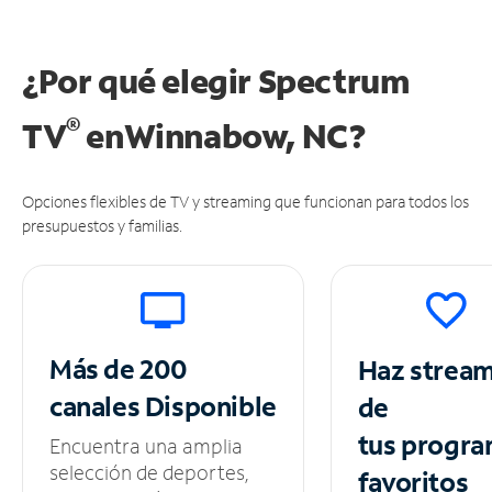
¿Por qué elegir Spectrum
®
TV
en
Winnabow, NC?
Opciones flexibles de TV y streaming que funcionan para todos los
presupuestos y familias.
Más de 200
Haz strea
canales
Disponible
de
tus
progra
Encuentra una amplia
selección de deportes,
favoritos