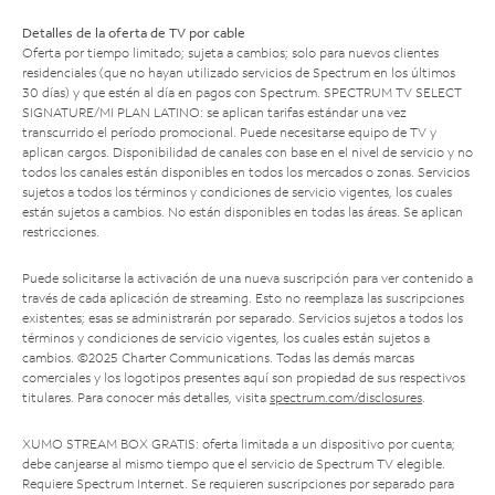
Detalles de la oferta de TV por cable
Oferta por tiempo limitado; sujeta a cambios; solo para nuevos clientes
residenciales (que no hayan utilizado servicios de Spectrum en los últimos
30 días) y que estén al día en pagos con Spectrum. SPECTRUM TV SELECT
SIGNATURE/MI PLAN LATINO: se aplican tarifas estándar una vez
transcurrido el período promocional. Puede necesitarse equipo de TV y
aplican cargos. Disponibilidad de canales con base en el nivel de servicio y no
todos los canales están disponibles en todos los mercados o zonas. Servicios
sujetos a todos los términos y condiciones de servicio vigentes, los cuales
están sujetos a cambios. No están disponibles en todas las áreas. Se aplican
restricciones.
Puede solicitarse la activación de una nueva suscripción para ver contenido a
través de cada aplicación de streaming. Esto no reemplaza las suscripciones
existentes; esas se administrarán por separado. Servicios sujetos a todos los
términos y condiciones de servicio vigentes, los cuales están sujetos a
cambios. ©2025 Charter Communications. Todas las demás marcas
comerciales y los logotipos presentes aquí son propiedad de sus respectivos
titulares. Para conocer más detalles, visita
spectrum.com/disclosures
.
XUMO STREAM BOX GRATIS: oferta limitada a un dispositivo por cuenta;
debe canjearse al mismo tiempo que el servicio de Spectrum TV elegible.
Requiere Spectrum Internet. Se requieren suscripciones por separado para