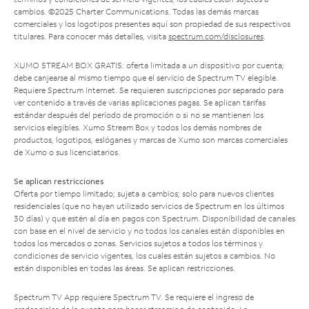
cambios. ©2025 Charter Communications. Todas las demás marcas
comerciales y los logotipos presentes aquí son propiedad de sus respectivos
titulares. Para conocer más detalles, visita
spectrum.com/disclosures
.
XUMO STREAM BOX GRATIS: oferta limitada a un dispositivo por cuenta;
debe canjearse al mismo tiempo que el servicio de Spectrum TV elegible.
Requiere Spectrum Internet. Se requieren suscripciones por separado para
ver contenido a través de varias aplicaciones pagas. Se aplican tarifas
estándar después del período de promoción o si no se mantienen los
servicios elegibles. Xumo Stream Box y todos los demás nombres de
productos, logotipos, eslóganes y marcas de Xumo son marcas comerciales
de Xumo o sus licenciatarios.
Se aplican restricciones
Oferta por tiempo limitado; sujeta a cambios; solo para nuevos clientes
residenciales (que no hayan utilizado servicios de Spectrum en los últimos
30 días) y que estén al día en pagos con Spectrum. Disponibilidad de canales
con base en el nivel de servicio y no todos los canales están disponibles en
todos los mercados o zonas. Servicios sujetos a todos los términos y
condiciones de servicio vigentes, los cuales están sujetos a cambios. No
están disponibles en todas las áreas. Se aplican restricciones.
Spectrum TV App requiere Spectrum TV. Se requiere el ingreso de