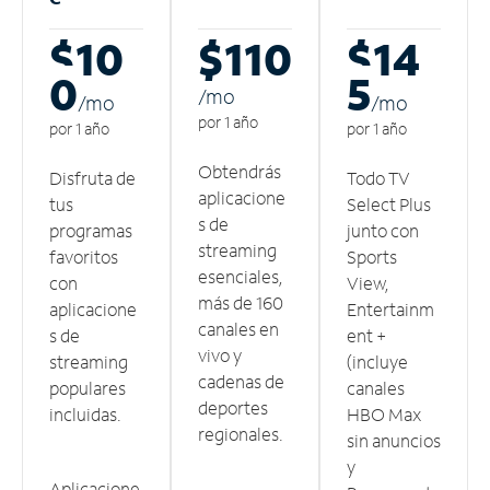
$10
$110
$14
0
5
/m
o
/m
o
/m
o
por 1 año
por 1 año
por 1 año
Obtendrás
Disfruta de
Todo TV
aplicacione
tus
Select Plus
s de
programas
junto con
streaming
favoritos
Sports
esenciales,
con
View,
más de 160
aplicacione
Entertainm
canales en
s de
ent +
vivo y
streaming
(incluye
cadenas de
populares
canales
deportes
incluidas.
HBO Max
regionales.
sin anuncios
y
Aplicacione