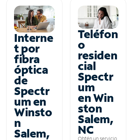
Teléfon
Interne
o
t por
residen
fibra
cial
óptica
Spectr
de
um
Spectr
en Win
um en
ston
Winsto
Salem,
n
NC
Salem,
Obtén un servicio