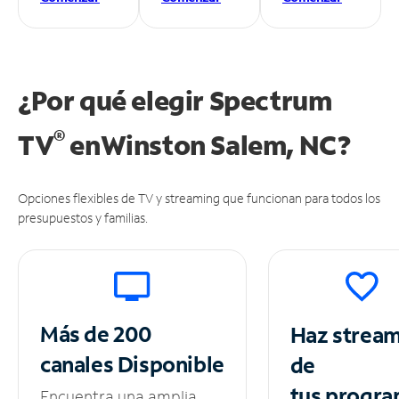
¿Por qué elegir Spectrum
®
TV
en
Winston Salem, NC?
Opciones flexibles de TV y streaming que funcionan para todos los
presupuestos y familias.
Más de 200
Haz strea
canales
Disponible
de
tus
progra
Encuentra una amplia