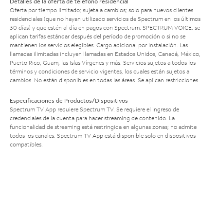
Detalles de la oferta de teléfono residencial
Oferta por tiempo limitado; sujeta a cambios; solo para nuevos clientes
residenciales (que no hayan utilizado servicios de Spectrum en los últimos
30 días) y que estén al día en pagos con Spectrum. SPECTRUM VOICE: se
aplican tarifas estándar después del período de promoción o si no se
mantienen los servicios elegibles. Cargo adicional por instalación. Las
llamadas ilimitadas incluyen llamadas en Estados Unidos, Canadá, México,
Puerto Rico, Guam, las Islas Vírgenes y más. Servicios sujetos a todos los
términos y condiciones de servicio vigentes, los cuales están sujetos a
cambios. No están disponibles en todas las áreas. Se aplican restricciones.
Especificaciones de Productos/Dispositivos
Spectrum TV App requiere Spectrum TV. Se requiere el ingreso de
credenciales de la cuenta para hacer streaming de contenido. La
funcionalidad de streaming está restringida en algunas zonas; no admite
todos los canales. Spectrum TV App está disponible solo en dispositivos
compatibles.