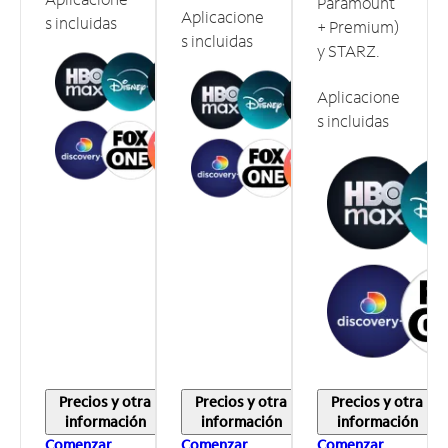
Paramount
Aplicacione
s incluidas
+ Premium)
s incluidas
y STARZ.
Aplicacione
s incluidas
Precios y otra
Precios y otra
Precios y otra
información
información
información
Comenzar
Comenzar
Comenzar