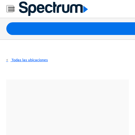
Residencial
Business
Paquetes
Internet
TV
Todas las ubicaciones
Móvil
Teléfono
Residencial
Business
Contáctanos
Inglés