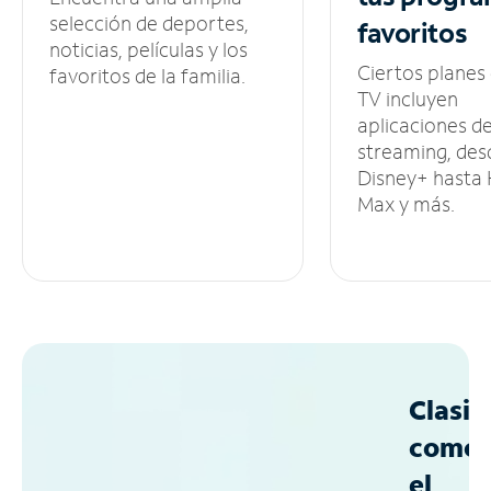
selección de deportes,
favoritos
noticias, películas y los
Ciertos planes
favoritos de la familia.
TV incluyen
aplicaciones d
streaming, des
Disney+ hasta
Max y más.
Clasif
como
el