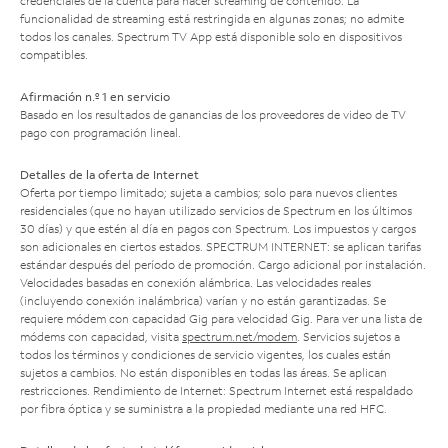
credenciales de la cuenta para hacer streaming de contenido. La
funcionalidad de streaming está restringida en algunas zonas; no admite
todos los canales. Spectrum TV App está disponible solo en dispositivos
compatibles.
Afirmación n.º 1 en servicio
Basado en los resultados de ganancias de los proveedores de video de TV
pago con programación lineal.
Detalles de la oferta de Internet
Oferta por tiempo limitado; sujeta a cambios; solo para nuevos clientes
residenciales (que no hayan utilizado servicios de Spectrum en los últimos
30 días) y que estén al día en pagos con Spectrum. Los impuestos y cargos
son adicionales en ciertos estados. SPECTRUM INTERNET: se aplican tarifas
estándar después del período de promoción. Cargo adicional por instalación.
Velocidades basadas en conexión alámbrica. Las velocidades reales
(incluyendo conexión inalámbrica) varían y no están garantizadas. Se
requiere módem con capacidad Gig para velocidad Gig. Para ver una lista de
módems con capacidad, visita
spectrum.net/modem
. Servicios sujetos a
todos los términos y condiciones de servicio vigentes, los cuales están
sujetos a cambios. No están disponibles en todas las áreas. Se aplican
restricciones. Rendimiento de Internet: Spectrum Internet está respaldado
por fibra óptica y se suministra a la propiedad mediante una red HFC.