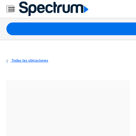
Residencial
Business
Paquetes
Internet
TV
Todas las ubicaciones
Móvil
Teléfono
Residencial
Business
Contáctanos
Inglés