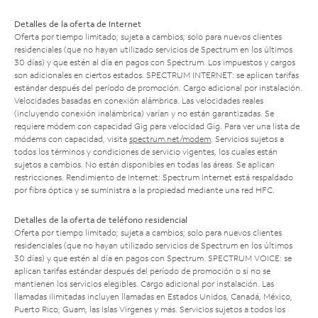
Detalles de la oferta de Internet
Oferta por tiempo limitado; sujeta a cambios; solo para nuevos clientes
residenciales (que no hayan utilizado servicios de Spectrum en los últimos
30 días) y que estén al día en pagos con Spectrum. Los impuestos y cargos
son adicionales en ciertos estados. SPECTRUM INTERNET: se aplican tarifas
estándar después del período de promoción. Cargo adicional por instalación.
Velocidades basadas en conexión alámbrica. Las velocidades reales
(incluyendo conexión inalámbrica) varían y no están garantizadas. Se
requiere módem con capacidad Gig para velocidad Gig. Para ver una lista de
módems con capacidad, visita
spectrum.net/modem
. Servicios sujetos a
todos los términos y condiciones de servicio vigentes, los cuales están
sujetos a cambios. No están disponibles en todas las áreas. Se aplican
restricciones. Rendimiento de Internet: Spectrum Internet está respaldado
por fibra óptica y se suministra a la propiedad mediante una red HFC.
Detalles de la oferta de teléfono residencial
Oferta por tiempo limitado; sujeta a cambios; solo para nuevos clientes
residenciales (que no hayan utilizado servicios de Spectrum en los últimos
30 días) y que estén al día en pagos con Spectrum. SPECTRUM VOICE: se
aplican tarifas estándar después del período de promoción o si no se
mantienen los servicios elegibles. Cargo adicional por instalación. Las
llamadas ilimitadas incluyen llamadas en Estados Unidos, Canadá, México,
Puerto Rico, Guam, las Islas Vírgenes y más. Servicios sujetos a todos los