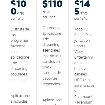
$10
$110
$14
0
5
/m
o
/m
o
/m
o
por 1 año
por 1 año
por 1 año
Obtendrás
Disfruta de
Todo TV
aplicacione
tus
Select Plus
s de
programas
junto con
streaming
favoritos
Sports
esenciales,
con
View,
más de 160
aplicacione
Entertainm
canales en
s de
ent +
vivo y
streaming
(incluye
cadenas de
populares
canales
deportes
incluidas.
HBO Max
regionales.
sin anuncios
y
Aplicacione
Paramount
Aplicacione
s incluidas
+ Premium)