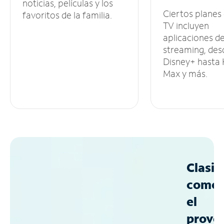
noticias, películas y los
Ciertos planes
favoritos de la familia.
TV incluyen
aplicaciones d
streaming, des
Disney+ hasta
Max y más.
Clasif
como
el
prove