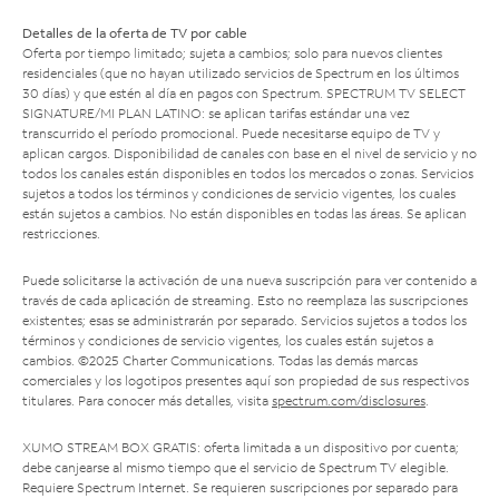
Detalles de la oferta de TV por cable
Oferta por tiempo limitado; sujeta a cambios; solo para nuevos clientes
residenciales (que no hayan utilizado servicios de Spectrum en los últimos
30 días) y que estén al día en pagos con Spectrum. SPECTRUM TV SELECT
SIGNATURE/MI PLAN LATINO: se aplican tarifas estándar una vez
transcurrido el período promocional. Puede necesitarse equipo de TV y
aplican cargos. Disponibilidad de canales con base en el nivel de servicio y no
todos los canales están disponibles en todos los mercados o zonas. Servicios
sujetos a todos los términos y condiciones de servicio vigentes, los cuales
están sujetos a cambios. No están disponibles en todas las áreas. Se aplican
restricciones.
Puede solicitarse la activación de una nueva suscripción para ver contenido a
través de cada aplicación de streaming. Esto no reemplaza las suscripciones
existentes; esas se administrarán por separado. Servicios sujetos a todos los
términos y condiciones de servicio vigentes, los cuales están sujetos a
cambios. ©2025 Charter Communications. Todas las demás marcas
comerciales y los logotipos presentes aquí son propiedad de sus respectivos
titulares. Para conocer más detalles, visita
spectrum.com/disclosures
.
XUMO STREAM BOX GRATIS: oferta limitada a un dispositivo por cuenta;
debe canjearse al mismo tiempo que el servicio de Spectrum TV elegible.
Requiere Spectrum Internet. Se requieren suscripciones por separado para