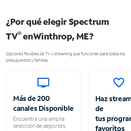
¿Por qué elegir Spectrum
®
TV
en
Winthrop, ME?
Opciones flexibles de TV y streaming que funcionan para todos los
presupuestos y familias.
Más de 200
Haz strea
canales
Disponible
de
tus
progra
Encuentra una amplia
selección de deportes,
favoritos