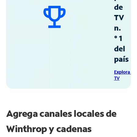
de
TV
n.
° 1
del
país
Explora Sp
TV
Agrega canales locales de
Winthrop y cadenas