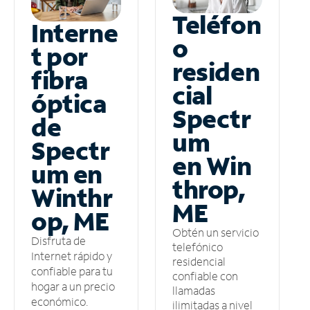
Teléfon
Interne
o
t por
residen
fibra
cial
óptica
Spectr
de
um
Spectr
en Win
um en
throp,
Winthr
ME
op, ME
Obtén un servicio
Disfruta de
telefónico
Internet rápido y
residencial
confiable para tu
confiable con
hogar a un precio
llamadas
económico.
ilimitadas a nivel