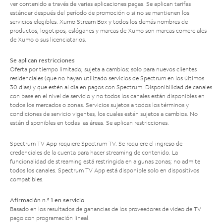
ver contenido a través de varias aplicaciones pagas. Se aplican tarifas
estándar después del período de promoción o si no se mantienen los
servicios elegibles. Xumo Stream Box y todos los demás nombres de
productos, logotipos, eslóganes y marcas de Xumo son marcas comerciales
de Xumo o sus licenciatarios.
Se aplican restricciones
Oferta por tiempo limitado; sujeta a cambios; solo para nuevos clientes
residenciales (que no hayan utilizado servicios de Spectrum en los últimos
30 días) y que estén al día en pagos con Spectrum. Disponibilidad de canales
con base en el nivel de servicio y no todos los canales están disponibles en
todos los mercados o zonas. Servicios sujetos a todos los términos y
condiciones de servicio vigentes, los cuales están sujetos a cambios. No
están disponibles en todas las áreas. Se aplican restricciones.
Spectrum TV App requiere Spectrum TV. Se requiere el ingreso de
credenciales de la cuenta para hacer streaming de contenido. La
funcionalidad de streaming está restringida en algunas zonas; no admite
todos los canales. Spectrum TV App está disponible solo en dispositivos
compatibles.
Afirmación n.º 1 en servicio
Basado en los resultados de ganancias de los proveedores de video de TV
pago con programación lineal.