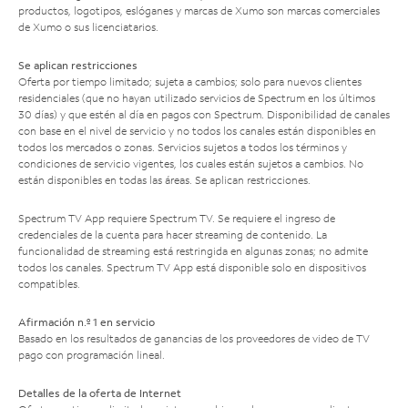
productos, logotipos, eslóganes y marcas de Xumo son marcas comerciales
de Xumo o sus licenciatarios.
Se aplican restricciones
Oferta por tiempo limitado; sujeta a cambios; solo para nuevos clientes
residenciales (que no hayan utilizado servicios de Spectrum en los últimos
30 días) y que estén al día en pagos con Spectrum. Disponibilidad de canales
con base en el nivel de servicio y no todos los canales están disponibles en
todos los mercados o zonas. Servicios sujetos a todos los términos y
condiciones de servicio vigentes, los cuales están sujetos a cambios. No
están disponibles en todas las áreas. Se aplican restricciones.
Spectrum TV App requiere Spectrum TV. Se requiere el ingreso de
credenciales de la cuenta para hacer streaming de contenido. La
funcionalidad de streaming está restringida en algunas zonas; no admite
todos los canales. Spectrum TV App está disponible solo en dispositivos
compatibles.
Afirmación n.º 1 en servicio
Basado en los resultados de ganancias de los proveedores de video de TV
pago con programación lineal.
Detalles de la oferta de Internet