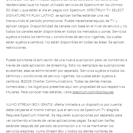
residenciales (que no hayan utilizado servicios de Spectrum en los últimos
30 días) y que estén al día en pagos con Spectrum. SPECTRUM TV SELECT
SIGNATURE/MI PLAN LATINO: se aplican tarifas estándar una vez
transcurrido el período promocional. Puede necesitarse equipo de TV y
aplican cargos. Disponibilidad de canales con base en el nivel de servicio y no
todos los canales están disponibles en todos los mercados o zonas. Servicios
sujetos a todos los términos y condiciones de servicio vigentes, los cuales
están sujetos a cambios. No están disponibles en todas las áreas. Se aplican
restricciones.
Puede solicitarse la activación de una nueva suscripción para ver contenido a
través de cada aplicación de streaming. Esto no reemplaza las suscripciones
existentes; esas se administrarán por separado. Servicios sujetos a todos los
términos y condiciones de servicio vigentes, los cuales están sujetos a
cambios. ©2025 Charter Communications. Todas las demás marcas
comerciales y los logotipos presentes aquí son propiedad de sus respectivos
titulares. Para conocer más detalles, visita
spectrum.com/disclosures
.
XUMO STREAM BOX GRATIS: oferta limitada a un dispositivo por cuenta;
debe canjearse al mismo tiempo que el servicio de Spectrum TV elegible.
Requiere Spectrum Internet. Se requieren suscripciones por separado para
ver contenido a través de varias aplicaciones pagas. Se aplican tarifas
estándar después del período de promoción o si no se mantienen los
servicios elegibles. Xumo Stream Box y todos los demás nombres de