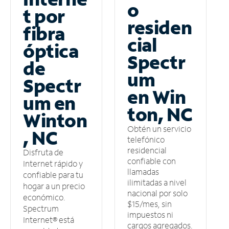
o
t por
residen
fibra
cial
óptica
Spectr
de
um
Spectr
en Win
um en
ton, NC
Winton
Obtén un servicio
, NC
telefónico
residencial
Disfruta de
confiable con
Internet rápido y
llamadas
confiable para tu
ilimitadas a nivel
hogar a un precio
nacional por solo
económico.
$15/mes, sin
Spectrum
impuestos ni
Internet® está
cargos agregados.