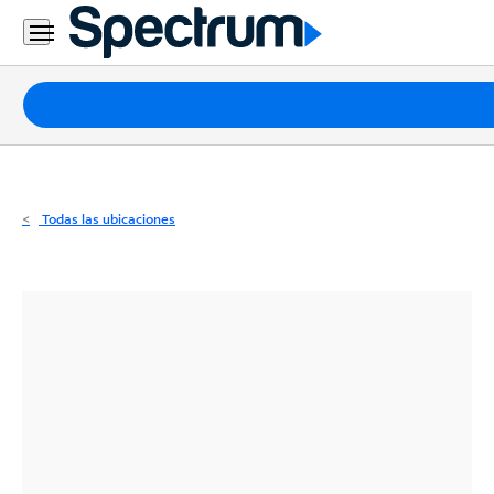
Residencial
Business
Paquetes
Internet
TV
Todas las ubicaciones
Móvil
Teléfono
Residencial
Business
Contáctanos
Inglés