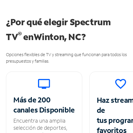
¿Por qué elegir Spectrum
®
TV
en
Winton, NC?
Opciones flexibles de TV y streaming que funcionan para todos los
presupuestos y familias.
Más de 200
Haz strea
canales
Disponible
de
tus
progra
Encuentra una amplia
selección de deportes,
favoritos