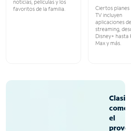
noticias, películas y los
Ciertos planes
favoritos de la familia.
TV incluyen
aplicaciones d
streaming, des
Disney+ hasta
Max y más.
Clasif
como
el
prove