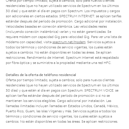
Oferta por tiempo limitado; sujeta a cambios; solo para nuevos clientes
residenciales (que no hayan utilizado servicios de Spectrum en los últimos
30 días) y que estén al día en pagos con Spectrum. Los impuestos y cargos
son adicionales en ciertos estados. SPECTRUM INTERNET: se aplican tarifas
estándar después del período de promoción. Cargo adicional por instalación.
Velocidades basadas en conexión alámbrica. Las velocidades reales
(incluyendo conexión inalámbrica) varían y no están garantizadas. Se
requiere módem con capacidad Gig para velocidad Gig. Para ver una lista de
módems con capacidad, visita
spectrum.net/modem
. Servicios sujetos a
todos los términos y condiciones de servicio vigentes, los cuales están
sujetos a cambios. No están disponibles en todas las áreas. Se aplican
restricciones. Rendimiento de Internet: Spectrum Internet está respaldado
por fibra óptica y se suministra a la propiedad mediante una red HFC.
Detalles de la oferta de teléfono residencial
Oferta por tiempo limitado; sujeta a cambios; solo para nuevos clientes
residenciales (que no hayan utilizado servicios de Spectrum en los últimos
30 días) y que estén al día en pagos con Spectrum. SPECTRUM VOICE: se
aplican tarifas estándar después del período de promoción o si no se
mantienen los servicios elegibles. Cargo adicional por instalación. Las
llamadas ilimitadas incluyen llamadas en Estados Unidos, Canadá, México,
Puerto Rico, Guam, las Islas Vírgenes y más. Servicios sujetos a todos los
términos y condiciones de servicio vigentes, los cuales están sujetos a
cambios. No están disponibles en todas las áreas. Se aplican restricciones.