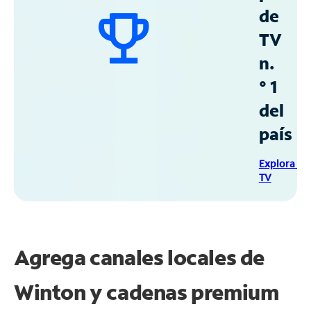
de
TV
n.
° 1
del
país
Explora Sp
TV
Agrega canales locales de
Winton y cadenas premium