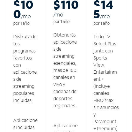
$10
$110
$14
0
5
/m
o
/m
o
/m
o
por 1 año
por 1 año
por 1 año
Obtendrás
Disfruta de
Todo TV
aplicacione
tus
Select Plus
s de
programas
junto con
streaming
favoritos
Sports
esenciales,
con
View,
más de 160
aplicacione
Entertainm
canales en
s de
ent +
vivo y
streaming
(incluye
cadenas de
populares
canales
deportes
incluidas.
HBO Max
regionales.
sin anuncios
y
Aplicacione
Paramount
Aplicacione
s incluidas
+ Premium)