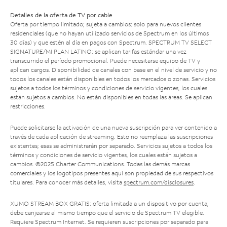
Detalles de la oferta de TV por cable
Oferta por tiempo limitado; sujeta a cambios; solo para nuevos clientes
residenciales (que no hayan utilizado servicios de Spectrum en los últimos
30 días) y que estén al día en pagos con Spectrum. SPECTRUM TV SELECT
SIGNATURE/MI PLAN LATINO: se aplican tarifas estándar una vez
transcurrido el período promocional. Puede necesitarse equipo de TV y
aplican cargos. Disponibilidad de canales con base en el nivel de servicio y no
todos los canales están disponibles en todos los mercados o zonas. Servicios
sujetos a todos los términos y condiciones de servicio vigentes, los cuales
están sujetos a cambios. No están disponibles en todas las áreas. Se aplican
restricciones.
Puede solicitarse la activación de una nueva suscripción para ver contenido a
través de cada aplicación de streaming. Esto no reemplaza las suscripciones
existentes; esas se administrarán por separado. Servicios sujetos a todos los
términos y condiciones de servicio vigentes, los cuales están sujetos a
cambios. ©2025 Charter Communications. Todas las demás marcas
comerciales y los logotipos presentes aquí son propiedad de sus respectivos
titulares. Para conocer más detalles, visita
spectrum.com/disclosures
.
XUMO STREAM BOX GRATIS: oferta limitada a un dispositivo por cuenta;
debe canjearse al mismo tiempo que el servicio de Spectrum TV elegible.
Requiere Spectrum Internet. Se requieren suscripciones por separado para