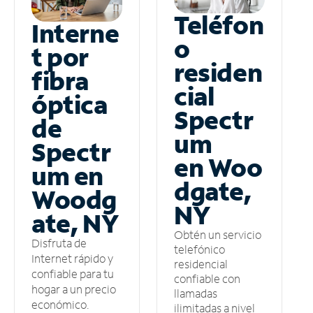
Teléfon
Interne
o
t por
residen
fibra
cial
óptica
Spectr
de
um
Spectr
en Woo
um en
dgate,
Woodg
NY
ate, NY
Obtén un servicio
Disfruta de
telefónico
Internet rápido y
residencial
confiable para tu
confiable con
hogar a un precio
llamadas
económico.
ilimitadas a nivel