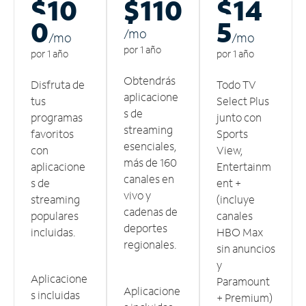
$10
$110
$14
0
5
/m
o
/m
o
/m
o
por 1 año
por 1 año
por 1 año
Obtendrás
Disfruta de
Todo TV
aplicacione
tus
Select Plus
s de
programas
junto con
streaming
favoritos
Sports
esenciales,
con
View,
más de 160
aplicacione
Entertainm
canales en
s de
ent +
vivo y
streaming
(incluye
cadenas de
populares
canales
deportes
incluidas.
HBO Max
regionales.
sin anuncios
y
Aplicacione
Paramount
Aplicacione
s incluidas
+ Premium)