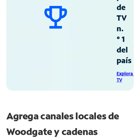
de
TV
n.
° 1
del
país
Explora Sp
TV
Agrega canales locales de
Woodgate y cadenas