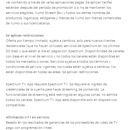
ver contenido a través de varias aplicaciones pagas. Se aplican tarifas
estándar después del período de promoción o si no se mantienen los
servicios elegibles. Xumo Stream Box y todos los demás nombres de
productos, logotipos, eslóganes y marcas de Xumo son marcas comerciales
de Xumo o sus licenciatarios.
Se aplican restricciones
Oferta por tiempo limitado; sujeta a cambios; solo para nuevos clientes
residenciales (que no hayan utilizado servicios de Spectrum en los últimos
30 días) y que estén al día en pagos con Spectrum. Disponibilidad de canales
con base en el nivel de servicio y no todos los canales están disponibles en
todos los mercados o zonas. Servicios sujetos a todos los términos y
condiciones de servicio vigentes, los cuales están sujetos a cambios. No
están disponibles en todas las áreas. Se aplican restricciones.
Spectrum TV App requiere Spectrum TV. Se requiere el ingreso de
credenciales de la cuenta para hacer streaming de contenido. La
funcionalidad de streaming está restringida en algunas zonas; no admite
todos los canales. Spectrum TV App está disponible solo en dispositivos
compatibles.
Afirmación n.º 1 en servicio
Basado en los resultados de ganancias de los proveedores de video de TV
pago con programación lineal.