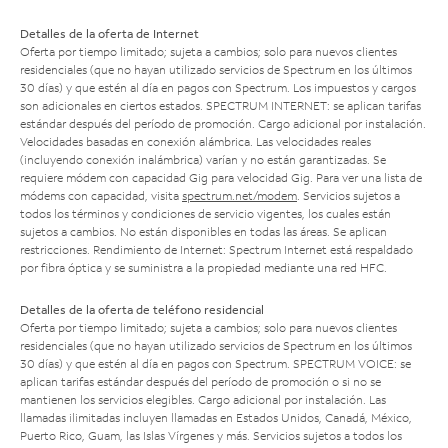
Detalles de la oferta de Internet
Oferta por tiempo limitado; sujeta a cambios; solo para nuevos clientes
residenciales (que no hayan utilizado servicios de Spectrum en los últimos
30 días) y que estén al día en pagos con Spectrum. Los impuestos y cargos
son adicionales en ciertos estados. SPECTRUM INTERNET: se aplican tarifas
estándar después del período de promoción. Cargo adicional por instalación.
Velocidades basadas en conexión alámbrica. Las velocidades reales
(incluyendo conexión inalámbrica) varían y no están garantizadas. Se
requiere módem con capacidad Gig para velocidad Gig. Para ver una lista de
módems con capacidad, visita
spectrum.net/modem
. Servicios sujetos a
todos los términos y condiciones de servicio vigentes, los cuales están
sujetos a cambios. No están disponibles en todas las áreas. Se aplican
restricciones. Rendimiento de Internet: Spectrum Internet está respaldado
por fibra óptica y se suministra a la propiedad mediante una red HFC.
Detalles de la oferta de teléfono residencial
Oferta por tiempo limitado; sujeta a cambios; solo para nuevos clientes
residenciales (que no hayan utilizado servicios de Spectrum en los últimos
30 días) y que estén al día en pagos con Spectrum. SPECTRUM VOICE: se
aplican tarifas estándar después del período de promoción o si no se
mantienen los servicios elegibles. Cargo adicional por instalación. Las
llamadas ilimitadas incluyen llamadas en Estados Unidos, Canadá, México,
Puerto Rico, Guam, las Islas Vírgenes y más. Servicios sujetos a todos los