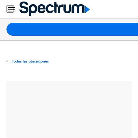
Residencial
Business
Paquetes
Internet
TV
Todas las ubicaciones
Móvil
Teléfono
Residencial
Business
Contáctanos
Inglés