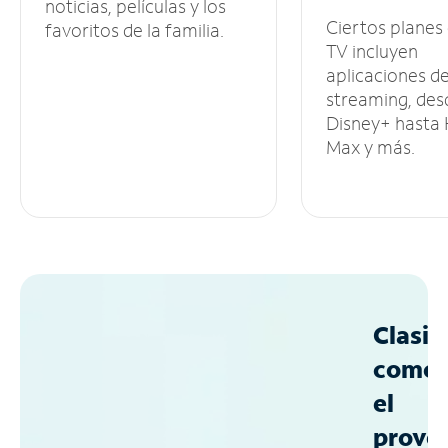
noticias, películas y los
Ciertos planes
favoritos de la familia.
TV incluyen
aplicaciones d
streaming, des
Disney+ hasta
Max y más.
Clasif
como
el
prove