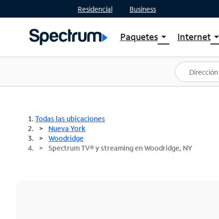
Residencial
Business
Paquetes
Internet
arrow_drop_down
arrow_drop
Ver paquetes
Spectr
Spectrum One
Planes
Mejores ofertas
Spectr
Ofertas en tu área
Intern
Todas las ubicaciones
Nueva York
Woodridge
Spectrum TV® y streaming en Woodridge, NY