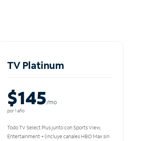
TV Platinum
$145
/m
o
por 1 año
Todo TV Select Plus junto con Sports View,
Entertainment + (incluye canales HBO Max sin