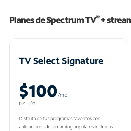
®
Planes de Spectrum TV
+ strea
TV Select Signature
$100
/m
o
por 1 año
Disfruta de tus programas favoritos con
aplicaciones de streaming populares incluidas.