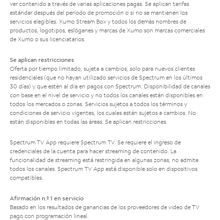
ver contenido a través de varias aplicaciones pagas. Se aplican tarifas
estándar después del período de promoción o si no se mantienen los
servicios elegibles. Xumo Stream Box y todos los demás nombres de
productos, logotipos, eslóganes y marcas de Xumo son marcas comerciales
de Xumo o sus licenciatarios.
Se aplican restricciones
Oferta por tiempo limitado; sujeta a cambios; solo para nuevos clientes
residenciales (que no hayan utilizado servicios de Spectrum en los últimos
30 días) y que estén al día en pagos con Spectrum. Disponibilidad de canales
con base en el nivel de servicio y no todos los canales están disponibles en
todos los mercados o zonas. Servicios sujetos a todos los términos y
condiciones de servicio vigentes, los cuales están sujetos a cambios. No
están disponibles en todas las áreas. Se aplican restricciones.
Spectrum TV App requiere Spectrum TV. Se requiere el ingreso de
credenciales de la cuenta para hacer streaming de contenido. La
funcionalidad de streaming está restringida en algunas zonas; no admite
todos los canales. Spectrum TV App está disponible solo en dispositivos
compatibles.
Afirmación n.º 1 en servicio
Basado en los resultados de ganancias de los proveedores de video de TV
pago con programación lineal.