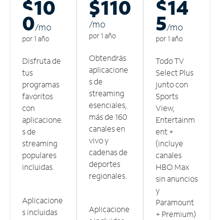
$10
$110
$14
0
5
/m
o
/m
o
/m
o
por 1 año
por 1 año
por 1 año
Obtendrás
Disfruta de
Todo TV
aplicacione
tus
Select Plus
s de
programas
junto con
streaming
favoritos
Sports
esenciales,
con
View,
más de 160
aplicacione
Entertainm
canales en
s de
ent +
vivo y
streaming
(incluye
cadenas de
populares
canales
deportes
incluidas.
HBO Max
regionales.
sin anuncios
y
Aplicacione
Paramount
Aplicacione
s incluidas
+ Premium)