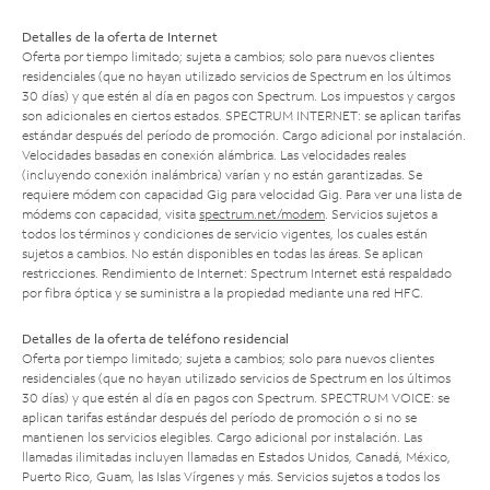
Detalles de la oferta de Internet
Oferta por tiempo limitado; sujeta a cambios; solo para nuevos clientes
residenciales (que no hayan utilizado servicios de Spectrum en los últimos
30 días) y que estén al día en pagos con Spectrum. Los impuestos y cargos
son adicionales en ciertos estados. SPECTRUM INTERNET: se aplican tarifas
estándar después del período de promoción. Cargo adicional por instalación.
Velocidades basadas en conexión alámbrica. Las velocidades reales
(incluyendo conexión inalámbrica) varían y no están garantizadas. Se
requiere módem con capacidad Gig para velocidad Gig. Para ver una lista de
módems con capacidad, visita
spectrum.net/modem
. Servicios sujetos a
todos los términos y condiciones de servicio vigentes, los cuales están
sujetos a cambios. No están disponibles en todas las áreas. Se aplican
restricciones. Rendimiento de Internet: Spectrum Internet está respaldado
por fibra óptica y se suministra a la propiedad mediante una red HFC.
Detalles de la oferta de teléfono residencial
Oferta por tiempo limitado; sujeta a cambios; solo para nuevos clientes
residenciales (que no hayan utilizado servicios de Spectrum en los últimos
30 días) y que estén al día en pagos con Spectrum. SPECTRUM VOICE: se
aplican tarifas estándar después del período de promoción o si no se
mantienen los servicios elegibles. Cargo adicional por instalación. Las
llamadas ilimitadas incluyen llamadas en Estados Unidos, Canadá, México,
Puerto Rico, Guam, las Islas Vírgenes y más. Servicios sujetos a todos los