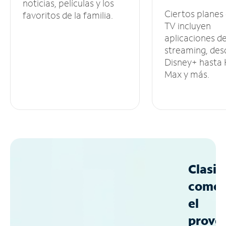
noticias, películas y los
Ciertos planes
favoritos de la familia.
TV incluyen
aplicaciones d
streaming, des
Disney+ hasta
Max y más.
Clasif
como
el
prove