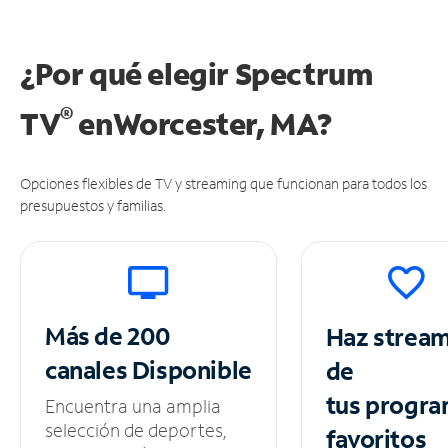
¿Por qué elegir Spectrum
®
TV
en
Worcester, MA?
Opciones flexibles de TV y streaming que funcionan para todos los
presupuestos y familias.
Más de 200
Haz strea
canales
Disponible
de
tus
progra
Encuentra una amplia
selección de deportes,
favoritos