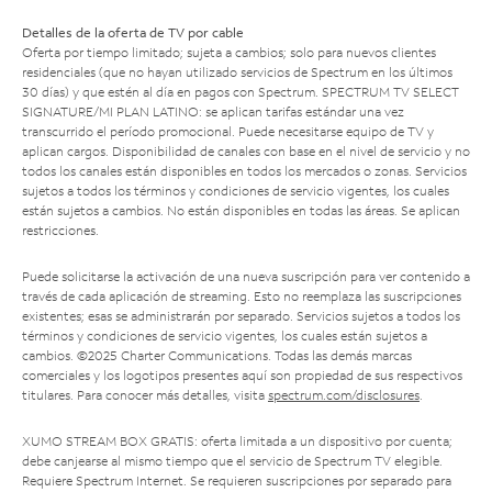
Detalles de la oferta de TV por cable
Oferta por tiempo limitado; sujeta a cambios; solo para nuevos clientes
residenciales (que no hayan utilizado servicios de Spectrum en los últimos
30 días) y que estén al día en pagos con Spectrum. SPECTRUM TV SELECT
SIGNATURE/MI PLAN LATINO: se aplican tarifas estándar una vez
transcurrido el período promocional. Puede necesitarse equipo de TV y
aplican cargos. Disponibilidad de canales con base en el nivel de servicio y no
todos los canales están disponibles en todos los mercados o zonas. Servicios
sujetos a todos los términos y condiciones de servicio vigentes, los cuales
están sujetos a cambios. No están disponibles en todas las áreas. Se aplican
restricciones.
Puede solicitarse la activación de una nueva suscripción para ver contenido a
través de cada aplicación de streaming. Esto no reemplaza las suscripciones
existentes; esas se administrarán por separado. Servicios sujetos a todos los
términos y condiciones de servicio vigentes, los cuales están sujetos a
cambios. ©2025 Charter Communications. Todas las demás marcas
comerciales y los logotipos presentes aquí son propiedad de sus respectivos
titulares. Para conocer más detalles, visita
spectrum.com/disclosures
.
XUMO STREAM BOX GRATIS: oferta limitada a un dispositivo por cuenta;
debe canjearse al mismo tiempo que el servicio de Spectrum TV elegible.
Requiere Spectrum Internet. Se requieren suscripciones por separado para