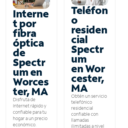
Teléfon
Interne
o
t por
residen
fibra
cial
óptica
Spectr
de
um
Spectr
en Wor
um en
cester,
Worces
MA
ter, MA
Obtén un servicio
Disfruta de
telefónico
Internet rápido y
residencial
confiable para tu
confiable con
hogar a un precio
llamadas
económico.
ilimitadas a nivel