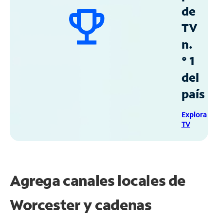
de
TV
n.
° 1
del
país
Explora Sp
TV
Agrega canales locales de
Worcester y cadenas