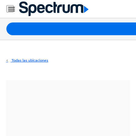
Residencial
Business
Paquetes
Internet
TV
Todas las ubicaciones
Móvil
Teléfono
Residencial
Business
Contáctanos
Inglés