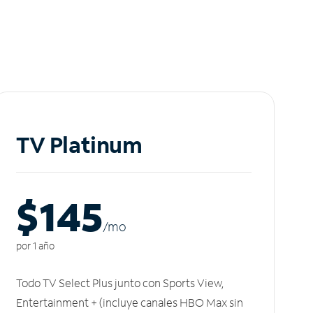
TV Platinum
$145
/m
o
por 1 año
Todo TV Select Plus junto con Sports View,
Entertainment + (incluye canales HBO Max sin