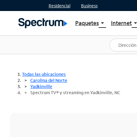
Residencial
Business
Paquetes
Internet
arrow_drop_down
arrow_drop
Ver paquetes
Spectr
Spectrum One
Planes
Mejores ofertas
Spectr
Ofertas en tu área
Intern
Todas las ubicaciones
Carolina del Norte
Yadkinville
Spectrum TV® y streaming en Yadkinville, NC