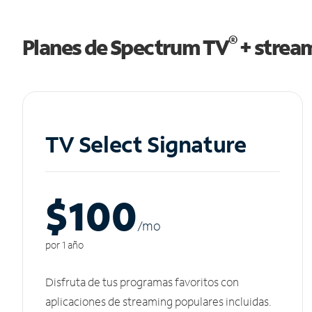
®
Planes de Spectrum TV
+ strea
TV Select Signature
$100
/m
o
por 1 año
Disfruta de tus programas favoritos con
aplicaciones de streaming populares incluidas.