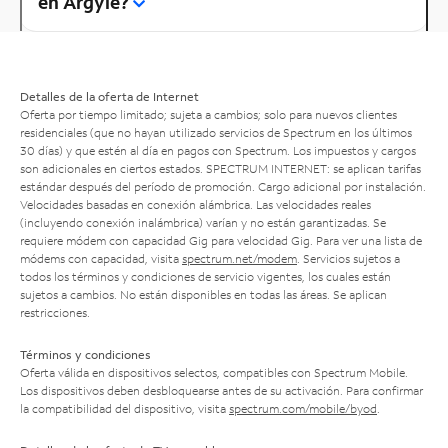
en Argyle?
Detalles de la oferta de Internet
Oferta por tiempo limitado; sujeta a cambios; solo para nuevos clientes
residenciales (que no hayan utilizado servicios de Spectrum en los últimos
30 días) y que estén al día en pagos con Spectrum. Los impuestos y cargos
son adicionales en ciertos estados. SPECTRUM INTERNET: se aplican tarifas
estándar después del período de promoción. Cargo adicional por instalación.
Velocidades basadas en conexión alámbrica. Las velocidades reales
(incluyendo conexión inalámbrica) varían y no están garantizadas. Se
requiere módem con capacidad Gig para velocidad Gig. Para ver una lista de
módems con capacidad, visita
spectrum.net/modem
. Servicios sujetos a
todos los términos y condiciones de servicio vigentes, los cuales están
sujetos a cambios. No están disponibles en todas las áreas. Se aplican
restricciones.
Términos y condiciones
Oferta válida en dispositivos selectos, compatibles con Spectrum Mobile.
Los dispositivos deben desbloquearse antes de su activación. Para confirmar
la compatibilidad del dispositivo, visita
spectrum.com/mobile/byod
.