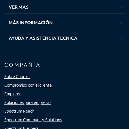
una
una
una
una
VER MÁS
pestaña
pestaña
pestaña
pestaña
nueva
nueva
nueva
nueva
MÁS INFORMACIÓN
AYUDA Y ASISTENCIA TÉCNICA
COMPAÑÍA
Sobre Charter
Compromiso con el cliente
Empleos
Soluciones para empresas
Spectrum Reach
Spectrum Community Solutions
Spectrum Business