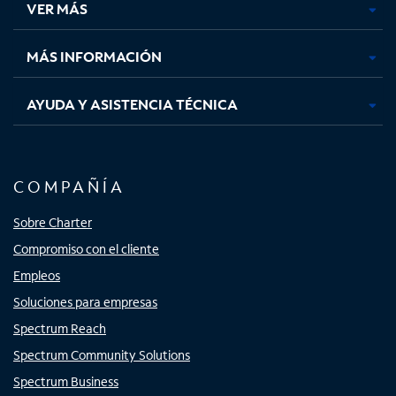
VER MÁS
pestaña
pestaña
pestaña
pestaña
nueva
nueva
nueva
nueva
MÁS INFORMACIÓN
AYUDA Y ASISTENCIA TÉCNICA
COMPAÑÍA
Sobre Charter
Compromiso con el cliente
Empleos
Soluciones para empresas
Spectrum Reach
Spectrum Community Solutions
Spectrum Business