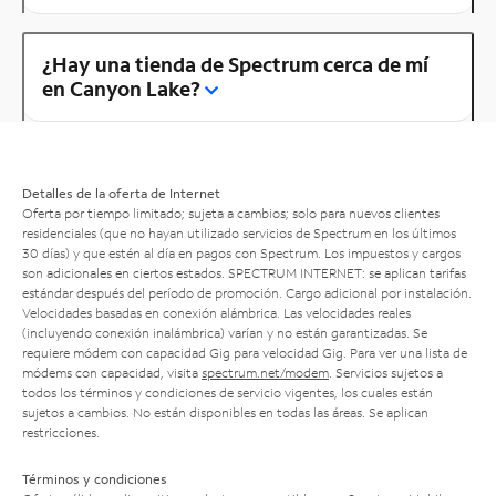
¿Hay una tienda de Spectrum cerca de mí
en Canyon Lake?
Detalles de la oferta de Internet
Oferta por tiempo limitado; sujeta a cambios; solo para nuevos clientes
residenciales (que no hayan utilizado servicios de Spectrum en los últimos
30 días) y que estén al día en pagos con Spectrum. Los impuestos y cargos
son adicionales en ciertos estados. SPECTRUM INTERNET: se aplican tarifas
estándar después del período de promoción. Cargo adicional por instalación.
Velocidades basadas en conexión alámbrica. Las velocidades reales
(incluyendo conexión inalámbrica) varían y no están garantizadas. Se
requiere módem con capacidad Gig para velocidad Gig. Para ver una lista de
módems con capacidad, visita
spectrum.net/modem
. Servicios sujetos a
todos los términos y condiciones de servicio vigentes, los cuales están
sujetos a cambios. No están disponibles en todas las áreas. Se aplican
restricciones.
Términos y condiciones