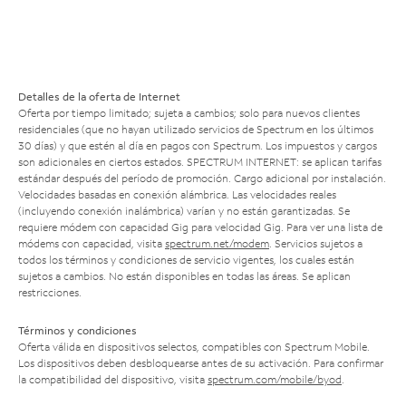
Detalles de la oferta de Internet
Oferta por tiempo limitado; sujeta a cambios; solo para nuevos clientes
residenciales (que no hayan utilizado servicios de Spectrum en los últimos
30 días) y que estén al día en pagos con Spectrum. Los impuestos y cargos
son adicionales en ciertos estados. SPECTRUM INTERNET: se aplican tarifas
estándar después del período de promoción. Cargo adicional por instalación.
Velocidades basadas en conexión alámbrica. Las velocidades reales
(incluyendo conexión inalámbrica) varían y no están garantizadas. Se
requiere módem con capacidad Gig para velocidad Gig. Para ver una lista de
módems con capacidad, visita
spectrum.net/modem
. Servicios sujetos a
todos los términos y condiciones de servicio vigentes, los cuales están
sujetos a cambios. No están disponibles en todas las áreas. Se aplican
restricciones.
Términos y condiciones
Oferta válida en dispositivos selectos, compatibles con Spectrum Mobile.
Los dispositivos deben desbloquearse antes de su activación. Para confirmar
la compatibilidad del dispositivo, visita
spectrum.com/mobile/byod
.