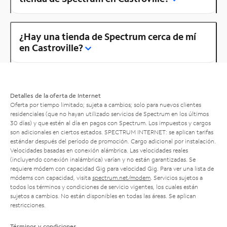
¿Hay una tienda de Spectrum cerca de mí
en Castroville?
Detalles de la oferta de Internet
Oferta por tiempo limitado; sujeta a cambios; solo para nuevos clientes
residenciales (que no hayan utilizado servicios de Spectrum en los últimos
30 días) y que estén al día en pagos con Spectrum. Los impuestos y cargos
son adicionales en ciertos estados. SPECTRUM INTERNET: se aplican tarifas
estándar después del período de promoción. Cargo adicional por instalación.
Velocidades basadas en conexión alámbrica. Las velocidades reales
(incluyendo conexión inalámbrica) varían y no están garantizadas. Se
requiere módem con capacidad Gig para velocidad Gig. Para ver una lista de
módems con capacidad, visita
spectrum.net/modem
. Servicios sujetos a
todos los términos y condiciones de servicio vigentes, los cuales están
sujetos a cambios. No están disponibles en todas las áreas. Se aplican
restricciones.
Términos y condiciones