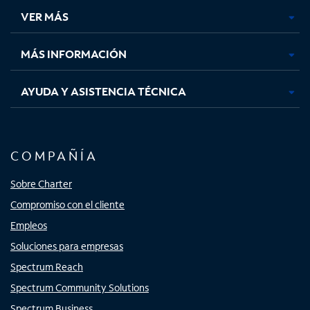
una
una
una
una
VER MÁS
pestaña
pestaña
pestaña
pestaña
nueva
nueva
nueva
nueva
MÁS INFORMACIÓN
AYUDA Y ASISTENCIA TÉCNICA
COMPAÑÍA
Sobre Charter
Compromiso con el cliente
Empleos
Soluciones para empresas
Spectrum Reach
Spectrum Community Solutions
Spectrum Business