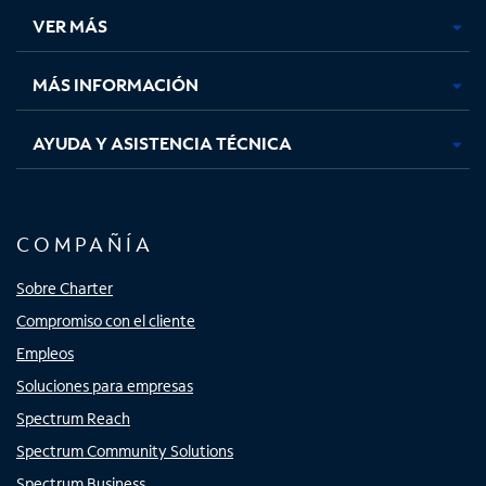
una
una
una
una
VER MÁS
pestaña
pestaña
pestaña
pestaña
nueva
nueva
nueva
nueva
MÁS INFORMACIÓN
AYUDA Y ASISTENCIA TÉCNICA
COMPAÑÍA
Sobre Charter
Compromiso con el cliente
Empleos
Soluciones para empresas
Spectrum Reach
Spectrum Community Solutions
Spectrum Business