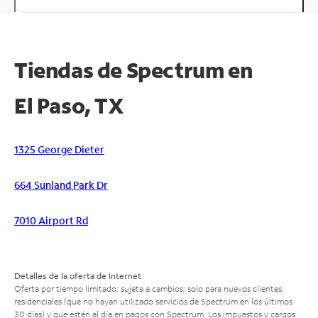
Tiendas de Spectrum en
El Paso, TX
1325 George Dieter
664 Sunland Park Dr
7010 Airport Rd
Detalles de la oferta de Internet
Oferta por tiempo limitado; sujeta a cambios; solo para nuevos clientes
residenciales (que no hayan utilizado servicios de Spectrum en los últimos
30 días) y que estén al día en pagos con Spectrum. Los impuestos y cargos