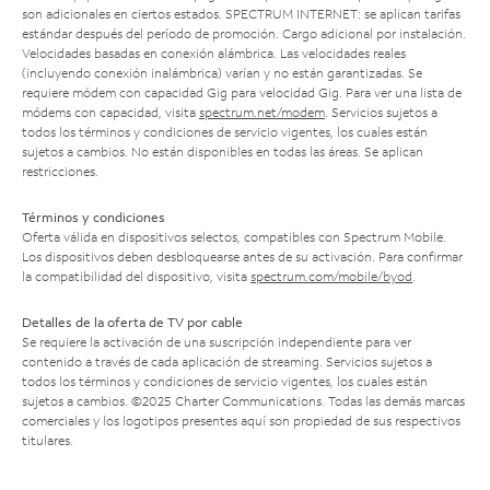
son adicionales en ciertos estados. SPECTRUM INTERNET: se aplican tarifas
estándar después del período de promoción. Cargo adicional por instalación.
Velocidades basadas en conexión alámbrica. Las velocidades reales
(incluyendo conexión inalámbrica) varían y no están garantizadas. Se
requiere módem con capacidad Gig para velocidad Gig. Para ver una lista de
módems con capacidad, visita
spectrum.net/modem
. Servicios sujetos a
todos los términos y condiciones de servicio vigentes, los cuales están
sujetos a cambios. No están disponibles en todas las áreas. Se aplican
restricciones.
Términos y condiciones
Oferta válida en dispositivos selectos, compatibles con Spectrum Mobile.
Los dispositivos deben desbloquearse antes de su activación. Para confirmar
la compatibilidad del dispositivo, visita
spectrum.com/mobile/byod
.
Detalles de la oferta de TV por cable
Se requiere la activación de una suscripción independiente para ver
contenido a través de cada aplicación de streaming. Servicios sujetos a
todos los términos y condiciones de servicio vigentes, los cuales están
sujetos a cambios. ©2025 Charter Communications. Todas las demás marcas
comerciales y los logotipos presentes aquí son propiedad de sus respectivos
titulares.