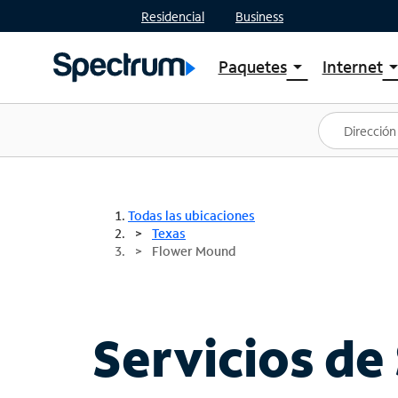
Residencial
Business
Paquetes
Internet
arrow_drop_down
arrow_drop
Ver paquetes
Spectr
Spectrum One
Planes
Mejores ofertas
Spectr
Ofertas en tu área
Intern
Todas las ubicaciones
Texas
Flower Mound
Servicios de