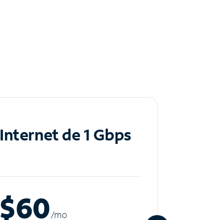
Internet de 1 Gbps
Inte
$60
$8
/m
o