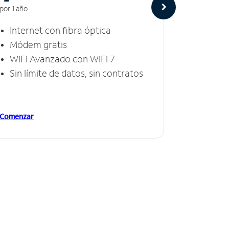
por 1 año
por 1 año
Internet con fibra óptica
Intern
Módem gratis
Módem
WiFi Avanzado con WiFi 7
Invinc
Sin límite de datos, sin contratos
Sin lí
Comenzar
Comenzar