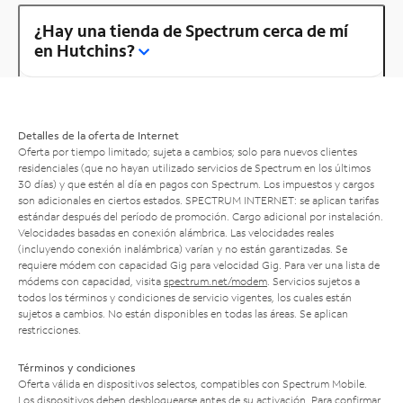
¿Hay una tienda de Spectrum cerca de mí
en Hutchins?
Detalles de la oferta de Internet
Oferta por tiempo limitado; sujeta a cambios; solo para nuevos clientes
residenciales (que no hayan utilizado servicios de Spectrum en los últimos
30 días) y que estén al día en pagos con Spectrum. Los impuestos y cargos
son adicionales en ciertos estados. SPECTRUM INTERNET: se aplican tarifas
estándar después del período de promoción. Cargo adicional por instalación.
Velocidades basadas en conexión alámbrica. Las velocidades reales
(incluyendo conexión inalámbrica) varían y no están garantizadas. Se
requiere módem con capacidad Gig para velocidad Gig. Para ver una lista de
módems con capacidad, visita
spectrum.net/modem
. Servicios sujetos a
todos los términos y condiciones de servicio vigentes, los cuales están
sujetos a cambios. No están disponibles en todas las áreas. Se aplican
restricciones.
Términos y condiciones
Oferta válida en dispositivos selectos, compatibles con Spectrum Mobile.
Los dispositivos deben desbloquearse antes de su activación. Para confirmar