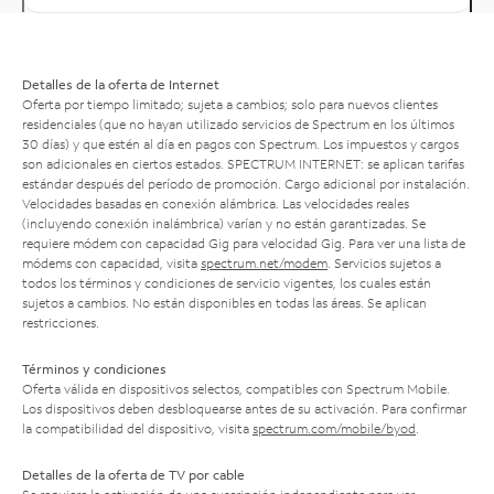
Detalles de la oferta de Internet
Oferta por tiempo limitado; sujeta a cambios; solo para nuevos clientes
residenciales (que no hayan utilizado servicios de Spectrum en los últimos
30 días) y que estén al día en pagos con Spectrum. Los impuestos y cargos
son adicionales en ciertos estados. SPECTRUM INTERNET: se aplican tarifas
estándar después del período de promoción. Cargo adicional por instalación.
Velocidades basadas en conexión alámbrica. Las velocidades reales
(incluyendo conexión inalámbrica) varían y no están garantizadas. Se
requiere módem con capacidad Gig para velocidad Gig. Para ver una lista de
módems con capacidad, visita
spectrum.net/modem
. Servicios sujetos a
todos los términos y condiciones de servicio vigentes, los cuales están
sujetos a cambios. No están disponibles en todas las áreas. Se aplican
restricciones.
Términos y condiciones
Oferta válida en dispositivos selectos, compatibles con Spectrum Mobile.
Los dispositivos deben desbloquearse antes de su activación. Para confirmar
la compatibilidad del dispositivo, visita
spectrum.com/mobile/byod
.
Detalles de la oferta de TV por cable