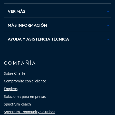
en
en
en
en
una
una
una
una
VER MÁS
pestaña
pestaña
pestaña
pestaña
nueva
nueva
nueva
nueva
MÁS INFORMACIÓN
AYUDA Y ASISTENCIA TÉCNICA
COMPAÑÍA
Sobre Charter
Compromiso con el cliente
Empleos
Soluciones para empresas
Spectrum Reach
Spectrum Community Solutions