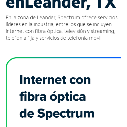
en
Leander, TX
Administrar
En la zona de Leander, Spectrum ofrece servicios
cuenta
Encuentra
líderes en la industria, entre los que se incluyen
una
Internet con fibra óptica, televisión y streaming,
tienda
telefonía fija y servicios de telefonía móvil.