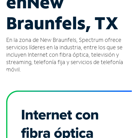
en
New
Administrar
Braunfels, TX
cuenta
Encuentra
una
En la zona de New Braunfels, Spectrum ofrece
tienda
servicios líderes en la industria, entre los que se
incluyen Internet con fibra óptica, televisión y
streaming, telefonía fija y servicios de telefonía
móvil.