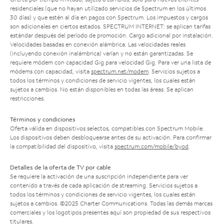
residenciales (que no hayan utilizado servicios de Spectrum en los últimos
30 días) y que estén al día en pagos con Spectrum. Los impuestos y cargos
son adicionales en ciertos estados. SPECTRUM INTERNET: se aplican tarifas
estándar después del período de promoción. Cargo adicional por instalación.
Velocidades basadas en conexión alámbrica. Las velocidades reales
(incluyendo conexión inalámbrica) varían y no están garantizadas. Se
requiere módem con capacidad Gig para velocidad Gig. Para ver una lista de
módems con capacidad, visita
spectrum.net/modem
. Servicios sujetos a
todos los términos y condiciones de servicio vigentes, los cuales están
sujetos a cambios. No están disponibles en todas las áreas. Se aplican
restricciones.
Términos y condiciones
Oferta válida en dispositivos selectos, compatibles con Spectrum Mobile.
Los dispositivos deben desbloquearse antes de su activación. Para confirmar
la compatibilidad del dispositivo, visita
spectrum.com/mobile/byod
.
Detalles de la oferta de TV por cable
Se requiere la activación de una suscripción independiente para ver
contenido a través de cada aplicación de streaming. Servicios sujetos a
todos los términos y condiciones de servicio vigentes, los cuales están
sujetos a cambios. ©2025 Charter Communications. Todas las demás marcas
comerciales y los logotipos presentes aquí son propiedad de sus respectivos
titulares.