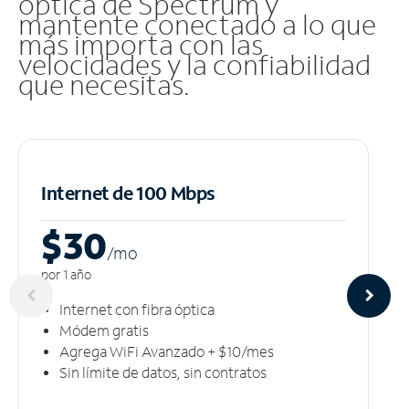
óptica de Spectrum y
mantente conectado a lo que
más importa con las
velocidades y la confiabilidad
que necesitas.
Internet de 100 Mbps
$30
/m
o
por 1 año
Internet con fibra óptica
Módem gratis
Agrega WiFi Avanzado + $10/mes
Sin límite de datos, sin contratos