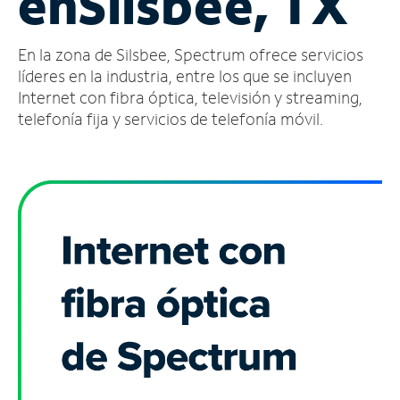
en
Silsbee, TX
Administrar
En la zona de Silsbee, Spectrum ofrece servicios
cuenta
Encuentra
líderes en la industria, entre los que se incluyen
una
Internet con fibra óptica, televisión y streaming,
tienda
telefonía fija y servicios de telefonía móvil.