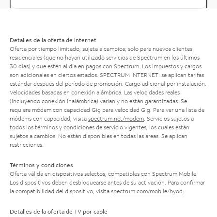
Detalles de la oferta de Internet
Oferta por tiempo limitado; sujeta a cambios; solo para nuevos clientes
residenciales (que no hayan utilizado servicios de Spectrum en los últimos
30 días) y que estén al día en pagos con Spectrum. Los impuestos y cargos
son adicionales en ciertos estados. SPECTRUM INTERNET: se aplican tarifas
estándar después del período de promoción. Cargo adicional por instalación.
Velocidades basadas en conexión alámbrica. Las velocidades reales
(incluyendo conexión inalámbrica) varían y no están garantizadas. Se
requiere módem con capacidad Gig para velocidad Gig. Para ver una lista de
módems con capacidad, visita
spectrum.net/modem
. Servicios sujetos a
todos los términos y condiciones de servicio vigentes, los cuales están
sujetos a cambios. No están disponibles en todas las áreas. Se aplican
restricciones.
Términos y condiciones
Oferta válida en dispositivos selectos, compatibles con Spectrum Mobile.
Los dispositivos deben desbloquearse antes de su activación. Para confirmar
la compatibilidad del dispositivo, visita
spectrum.com/mobile/byod
.
Detalles de la oferta de TV por cable