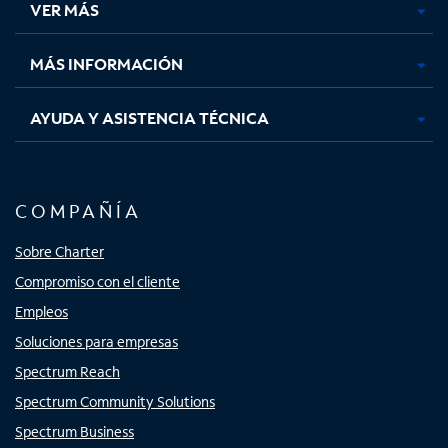
VER MÁS
pestaña
pestaña
pestaña
pestaña
nueva
nueva
nueva
nueva
MÁS INFORMACIÓN
AYUDA Y ASISTENCIA TÉCNICA
COMPAÑÍA
Sobre Charter
Compromiso con el cliente
Empleos
Soluciones para empresas
Spectrum Reach
Spectrum Community Solutions
Spectrum Business