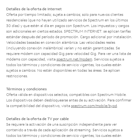
Detalles de la oferta de Internet
Oferta por tiempo limitado; sujeta a cambios; solo para nuevos clientes
residenciales (que no hayan utilizado servicios de Spectrum en los últimos
30 días) y que estén al día en pagos con Spectrum. Los impuestos y cargos
son adicionales en ciertos estados. SPECTRUM INTERNET: se aplican tarifas
estándar después del período de promoción. Cargo adicional por instalación.
Velocidades basadas en conexión alámbrica. Las velocidades reales
(incluyendo conexión inalámbrica) varían y no están garantizadas. Se
requiere módem con capacidad Gig para velocidad Gig. Para ver una lista de
módems con capacidad, visita
spectrum.net/modem
. Servicios sujetos a
todos los términos y condiciones de servicio vigentes, los cuales están
sujetos a cambios. No están disponibles en todas las áreas. Se aplican
restricciones.
Términos y condiciones
Oferta válida en dispositivos selectos, compatibles con Spectrum Mobile.
Los dispositivos deben desbloquearse antes de su activación. Para confirmar
la compatibilidad del dispositivo, visita
spectrum.com/mobile/byod
.
Detalles de la oferta de TV por cable
Se requiere la activación de una suscripción independiente para ver
contenido a través de cada aplicación de streaming. Servicios sujetos a
todos los términos y condiciones de servicio vigentes, los cuales están