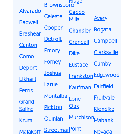
Ridge
Brownsboro
Alvarado
Caddo
Celeste
Avery
Mills
Bagwell
Cooper
Bogata
Chandler
Brashear
Detroit
Campbell
Crandall
Canton
Emory
Clarksville
Dike
Como
Forney
Cumby
Eustace
Deport
Joshua
Edgewood
Frankston
Elkhart
Larue
Fairfield
Kaufman
Ferris
Montalba
Fruitvale
Lone
Grand
Oak
Pickton
Saline
Klondike
Murchison
Quinlan
Krum
Mabank
Point
Streetman
Malakoff
Nevada