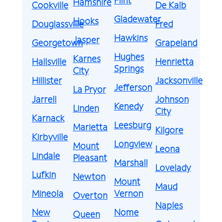
Hamshire
Cookville
De Kalb
Gladewater
Hooks
Douglassville
Fred
Hawkins
Jasper
Georgetown
Grapeland
Hughes
Karnes
Hallsville
Henrietta
Springs
City
Hillister
Jacksonville
Jefferson
La Pryor
Jarrell
Johnson
Kenedy
Linden
City
Karnack
Leesburg
Marietta
Kilgore
Kirbyville
Longview
Mount
Leona
Lindale
Pleasant
Marshall
Lovelady
Lufkin
Newton
Mount
Maud
Mineola
Vernon
Overton
Naples
New
Nome
Queen