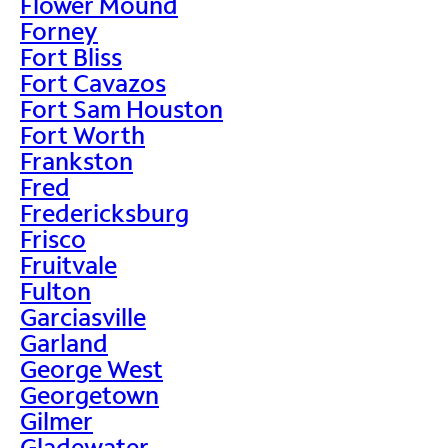
Flower Mound
Forney
Fort Bliss
Fort Cavazos
Fort Sam Houston
Fort Worth
Frankston
Fred
Fredericksburg
Frisco
Fruitvale
Fulton
Garciasville
Garland
George West
Georgetown
Gilmer
Gladewater