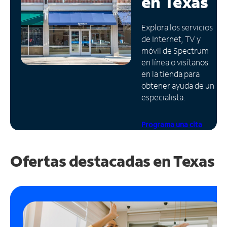
en
Texas
Administrar
Explora los servicios
cuenta
de Internet, TV y
Encuentra
móvil de Spectrum
una
en línea o visítanos
tienda
en la tienda para
obtener ayuda de un
especialista.
Programa una cita
Ofertas destacadas en
Texas