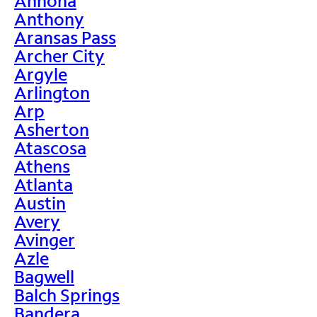
Annona
Anthony
Aransas Pass
Archer City
Argyle
Arlington
Arp
Asherton
Atascosa
Athens
Atlanta
Austin
Avery
Avinger
Azle
Bagwell
Balch Springs
Bandera