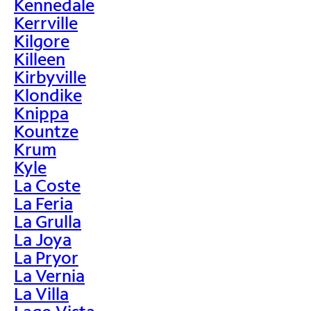
Kennedale
Kerrville
Kilgore
Killeen
Kirbyville
Klondike
Knippa
Kountze
Krum
Kyle
La Coste
La Feria
La Grulla
La Joya
La Pryor
La Vernia
La Villa