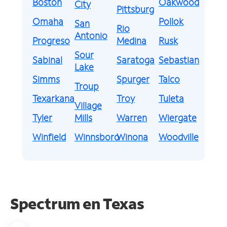
Boston
Oakwood
City
Pittsburg
Omaha
Pollok
San
Rio
Antonio
Progreso
Medina
Rusk
Sour
Sabinal
Saratoga
Sebastian
Lake
Simms
Spurger
Talco
Troup
Texarkana
Troy
Tuleta
Village
Tyler
Mills
Warren
Wiergate
Winfield
Winnsboro
Winona
Woodville
Spectrum en
Texas