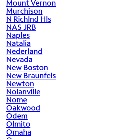
Mount Vernon
Murchison
N Richlnd Hls
NAS JRB
Naples
Natalia
Nederland
Nevada
New Boston
New Braunfels
Newton
Nolanville
Nome
Oakwood
Odem
Olmito
Omaha