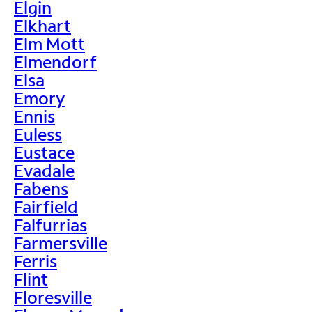
Elgin
Elkhart
Elm Mott
Elmendorf
Elsa
Emory
Ennis
Euless
Eustace
Evadale
Fabens
Fairfield
Falfurrias
Farmersville
Ferris
Flint
Floresville