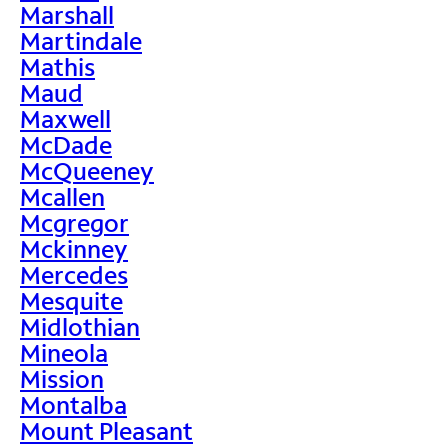
Marshall
Martindale
Mathis
Maud
Maxwell
McDade
McQueeney
Mcallen
Mcgregor
Mckinney
Mercedes
Mesquite
Midlothian
Mineola
Mission
Montalba
Mount Pleasant