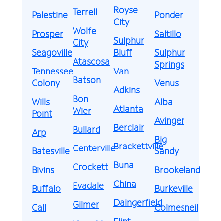
Royse
Terrell
Palestine
Ponder
City
Wolfe
Prosper
Saltillo
Sulphur
City
Seagoville
Bluff
Sulphur
Atascosa
Springs
Tennessee
Van
Batson
Colony
Venus
Adkins
Bon
Wills
Alba
Atlanta
Wier
Point
Avinger
Berclair
Bullard
Arp
Big
Brackettville
Centerville
Batesville
Sandy
Buna
Crockett
Bivins
Brookeland
China
Evadale
Buffalo
Burkeville
Daingerfield
Gilmer
Call
Colmesneil
Flint