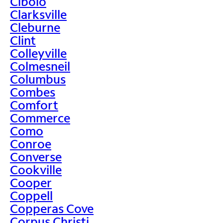
Cibolo
Clarksville
Cleburne
Clint
Colleyville
Colmesneil
Columbus
Combes
Comfort
Commerce
Como
Conroe
Converse
Cookville
Cooper
Coppell
Copperas Cove
Corpus Christi