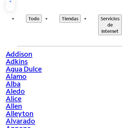
<
Todo
Tiendas
Servicios
de
Internet
Addison
>
Adkins
Agua Dulce
Alamo
Alba
Aledo
Alice
Allen
Alleyton
Alvarado