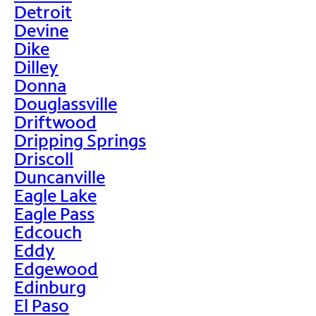
Detroit
Devine
Dike
Dilley
Donna
Douglassville
Driftwood
Dripping Springs
Driscoll
Duncanville
Eagle Lake
Eagle Pass
Edcouch
Eddy
Edgewood
Edinburg
El Paso