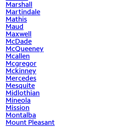
Marshall
Martindale
Mathis
Maud
Maxwell
McDade
McQueeney
Mcallen
Mcgregor
Mckinney
Mercedes
Mesquite
Midlothian
Mineola
Mission
Montalba
Mount Pleasant