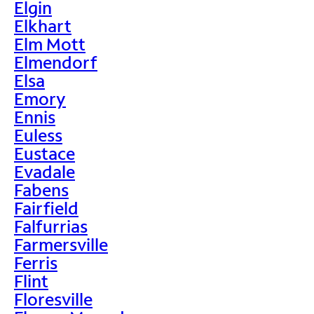
Elgin
Elkhart
Elm Mott
Elmendorf
Elsa
Emory
Ennis
Euless
Eustace
Evadale
Fabens
Fairfield
Falfurrias
Farmersville
Ferris
Flint
Floresville