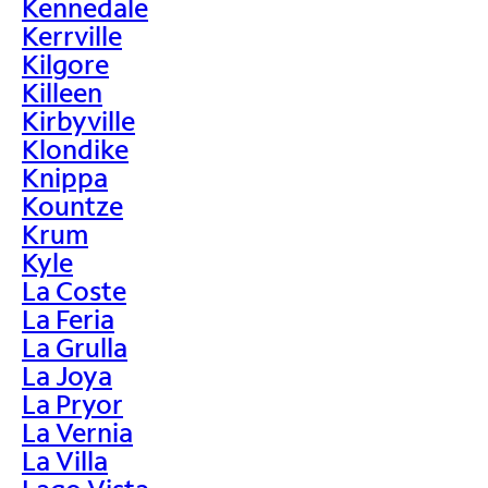
Kennedale
Kerrville
Kilgore
Killeen
Kirbyville
Klondike
Knippa
Kountze
Krum
Kyle
La Coste
La Feria
La Grulla
La Joya
La Pryor
La Vernia
La Villa