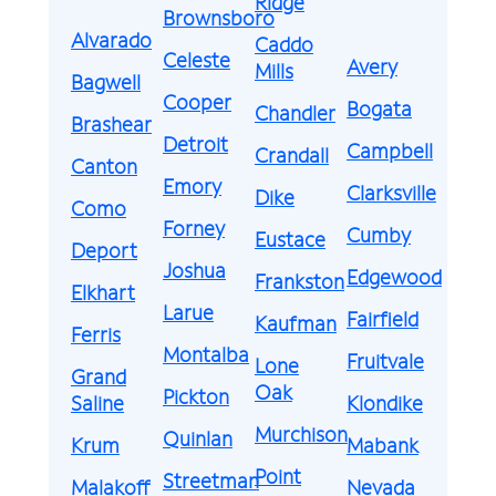
Ridge
Brownsboro
Alvarado
Caddo
Celeste
Avery
Mills
Bagwell
Cooper
Bogata
Chandler
Brashear
Detroit
Campbell
Crandall
Canton
Emory
Clarksville
Dike
Como
Forney
Cumby
Eustace
Deport
Joshua
Edgewood
Frankston
Elkhart
Larue
Fairfield
Kaufman
Ferris
Montalba
Fruitvale
Lone
Grand
Oak
Pickton
Saline
Klondike
Murchison
Quinlan
Krum
Mabank
Point
Streetman
Malakoff
Nevada