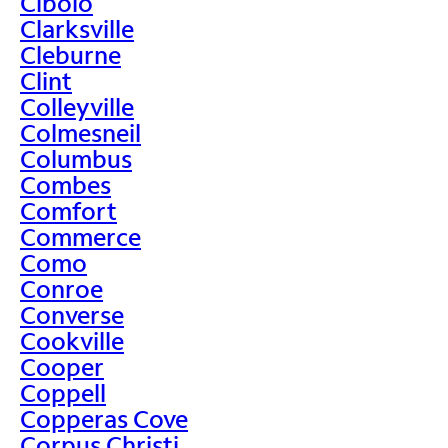
Cibolo
Clarksville
Cleburne
Clint
Colleyville
Colmesneil
Columbus
Combes
Comfort
Commerce
Como
Conroe
Converse
Cookville
Cooper
Coppell
Copperas Cove
Corpus Christi