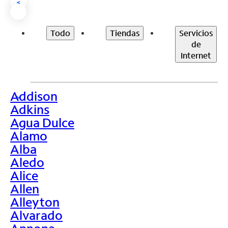
<
Todo
Tiendas
Servicios
de
Internet
Addison
>
Adkins
Agua Dulce
Alamo
Alba
Aledo
Alice
Allen
Alleyton
Alvarado