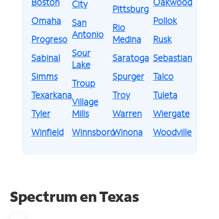
Boston
Oakwood
City
Pittsburg
Omaha
Pollok
San
Rio
Antonio
Progreso
Medina
Rusk
Sour
Sabinal
Saratoga
Sebastian
Lake
Simms
Spurger
Talco
Troup
Texarkana
Troy
Tuleta
Village
Tyler
Mills
Warren
Wiergate
Winfield
Winnsboro
Winona
Woodville
Spectrum en
Texas