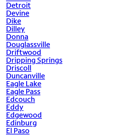
Detroit
Devine
Dike
Dilley
Donna
Douglassville
Driftwood
Dripping Springs
Driscoll
Duncanville
Eagle Lake
Eagle Pass
Edcouch
Eddy
Edgewood
Edinburg
El Paso