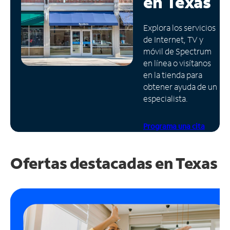
en
Texas
Administrar
Explora los servicios
cuenta
de Internet, TV y
Encuentra
móvil de Spectrum
una
en línea o visítanos
tienda
en la tienda para
obtener ayuda de un
especialista.
Programa una cita
Ofertas destacadas en
Texas