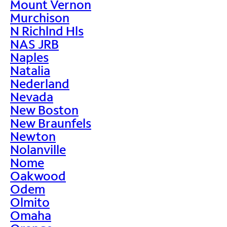
Mount Vernon
Murchison
N Richlnd Hls
NAS JRB
Naples
Natalia
Nederland
Nevada
New Boston
New Braunfels
Newton
Nolanville
Nome
Oakwood
Odem
Olmito
Omaha