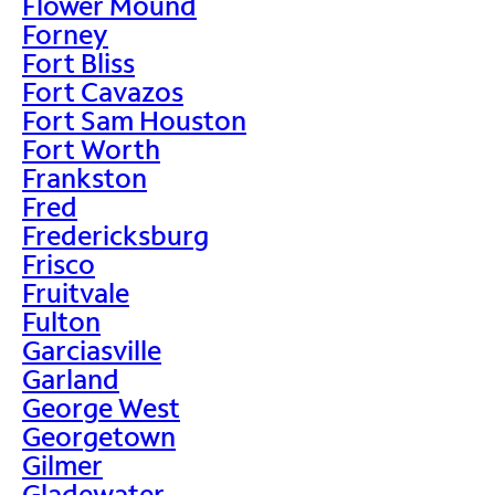
Flower Mound
Forney
Fort Bliss
Fort Cavazos
Fort Sam Houston
Fort Worth
Frankston
Fred
Fredericksburg
Frisco
Fruitvale
Fulton
Garciasville
Garland
George West
Georgetown
Gilmer
Gladewater