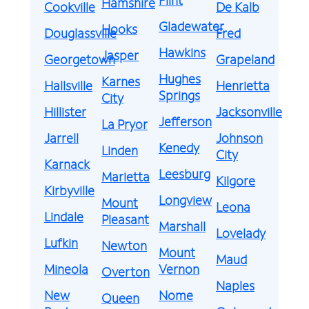
Hamshire
Cookville
De Kalb
Gladewater
Hooks
Douglassville
Fred
Hawkins
Jasper
Georgetown
Grapeland
Hughes
Karnes
Hallsville
Henrietta
Springs
City
Hillister
Jacksonville
Jefferson
La Pryor
Jarrell
Johnson
Kenedy
Linden
City
Karnack
Leesburg
Marietta
Kilgore
Kirbyville
Longview
Mount
Leona
Lindale
Pleasant
Marshall
Lovelady
Lufkin
Newton
Mount
Maud
Mineola
Vernon
Overton
Naples
New
Nome
Queen