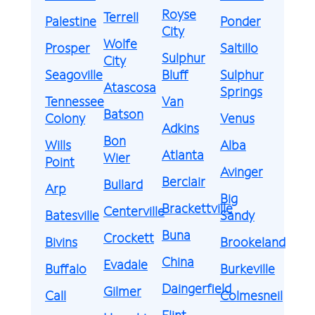
Royse
Terrell
Palestine
Ponder
City
Wolfe
Prosper
Saltillo
Sulphur
City
Seagoville
Bluff
Sulphur
Atascosa
Springs
Tennessee
Van
Batson
Colony
Venus
Adkins
Bon
Wills
Alba
Atlanta
Wier
Point
Avinger
Berclair
Bullard
Arp
Big
Brackettville
Centerville
Batesville
Sandy
Buna
Crockett
Bivins
Brookeland
China
Evadale
Buffalo
Burkeville
Daingerfield
Gilmer
Call
Colmesneil
Flint