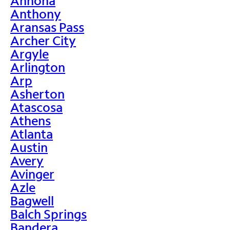
Annona
Anthony
Aransas Pass
Archer City
Argyle
Arlington
Arp
Asherton
Atascosa
Athens
Atlanta
Austin
Avery
Avinger
Azle
Bagwell
Balch Springs
Bandera