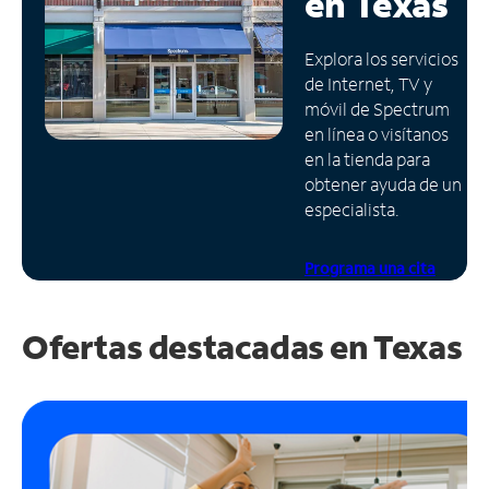
en
Texas
Administrar
Explora los servicios
cuenta
de Internet, TV y
Encuentra
móvil de Spectrum
una
en línea o visítanos
tienda
en la tienda para
obtener ayuda de un
especialista.
Programa una cita
Ofertas destacadas en
Texas