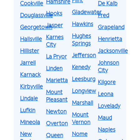
Hamshire
Cookville
De Kalb
Gladewater
Hooks
Douglassville
Fred
Hawkins
Jasper
Georgetown
Grapeland
Hughes
Karnes
Hallsville
Henrietta
Springs
City
Hillister
Jacksonville
Jefferson
La Pryor
Jarrell
Johnson
Kenedy
Linden
City
Karnack
Leesburg
Marietta
Kilgore
Kirbyville
Longview
Mount
Leona
Lindale
Pleasant
Marshall
Lovelady
Lufkin
Newton
Mount
Maud
Mineola
Vernon
Overton
Naples
New
Nome
Queen