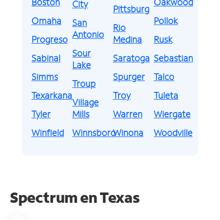
Boston
Oakwood
City
Pittsburg
Omaha
Pollok
San
Rio
Antonio
Progreso
Medina
Rusk
Sour
Sabinal
Saratoga
Sebastian
Lake
Simms
Spurger
Talco
Troup
Texarkana
Troy
Tuleta
Village
Tyler
Mills
Warren
Wiergate
Winfield
Winnsboro
Winona
Woodville
Spectrum en
Texas