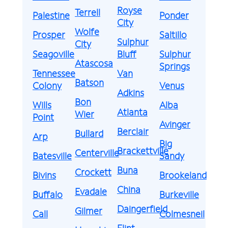
Royse
Terrell
Palestine
Ponder
City
Wolfe
Prosper
Saltillo
Sulphur
City
Seagoville
Bluff
Sulphur
Atascosa
Springs
Tennessee
Van
Batson
Colony
Venus
Adkins
Bon
Wills
Alba
Atlanta
Wier
Point
Avinger
Berclair
Bullard
Arp
Big
Brackettville
Centerville
Batesville
Sandy
Buna
Crockett
Bivins
Brookeland
China
Evadale
Buffalo
Burkeville
Daingerfield
Gilmer
Call
Colmesneil
Flint