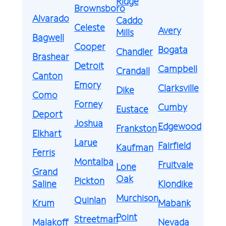
Ridge
Brownsboro
Alvarado
Caddo
Celeste
Avery
Mills
Bagwell
Cooper
Bogata
Chandler
Brashear
Detroit
Campbell
Crandall
Canton
Emory
Clarksville
Dike
Como
Forney
Cumby
Eustace
Deport
Joshua
Edgewood
Frankston
Elkhart
Larue
Fairfield
Kaufman
Ferris
Montalba
Fruitvale
Lone
Grand
Oak
Pickton
Saline
Klondike
Murchison
Quinlan
Krum
Mabank
Point
Streetman
Malakoff
Nevada