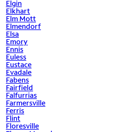
Elgin
Elkhart
Elm Mott
Elmendorf
Elsa
Emory
Ennis
Euless
Eustace
Evadale
Fabens
Fairfield
Falfurrias
Farmersville
Ferris
Flint
Floresville