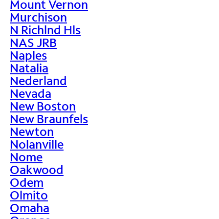
Mount Vernon
Murchison
N Richlnd Hls
NAS JRB
Naples
Natalia
Nederland
Nevada
New Boston
New Braunfels
Newton
Nolanville
Nome
Oakwood
Odem
Olmito
Omaha