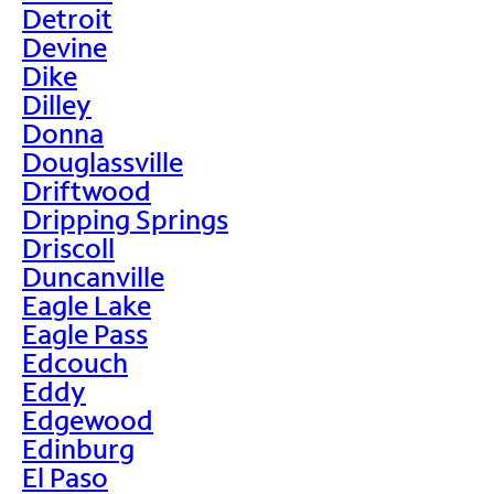
Detroit
Devine
Dike
Dilley
Donna
Douglassville
Driftwood
Dripping Springs
Driscoll
Duncanville
Eagle Lake
Eagle Pass
Edcouch
Eddy
Edgewood
Edinburg
El Paso