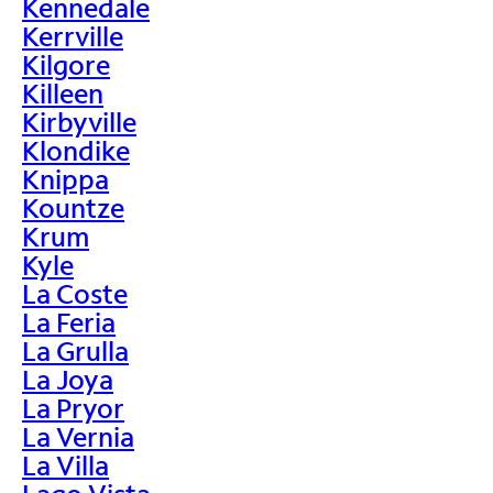
Kennedale
Kerrville
Kilgore
Killeen
Kirbyville
Klondike
Knippa
Kountze
Krum
Kyle
La Coste
La Feria
La Grulla
La Joya
La Pryor
La Vernia
La Villa