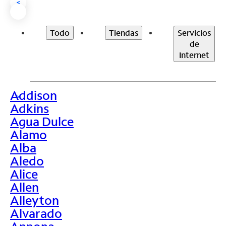
<
Todo
Tiendas
Servicios
de
Internet
Addison
>
Adkins
Agua Dulce
Alamo
Alba
Aledo
Alice
Allen
Alleyton
Alvarado