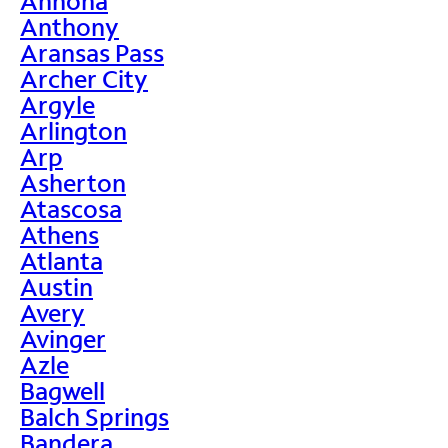
Annona
Anthony
Aransas Pass
Archer City
Argyle
Arlington
Arp
Asherton
Atascosa
Athens
Atlanta
Austin
Avery
Avinger
Azle
Bagwell
Balch Springs
Bandera