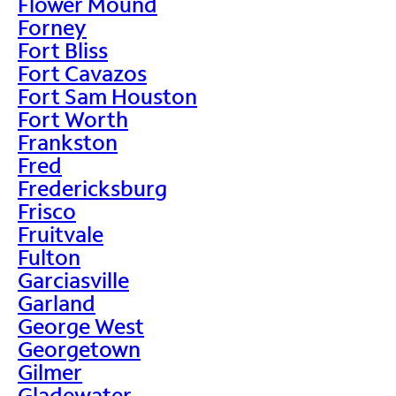
Flower Mound
Forney
Fort Bliss
Fort Cavazos
Fort Sam Houston
Fort Worth
Frankston
Fred
Fredericksburg
Frisco
Fruitvale
Fulton
Garciasville
Garland
George West
Georgetown
Gilmer
Gladewater