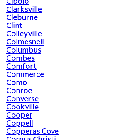
Cibolo
Clarksville
Cleburne
Clint
Colleyville
Colmesneil
Columbus
Combes
Comfort
Commerce
Como
Conroe
Converse
Cookville
Cooper
Coppell
Copperas Cove
Corpus Christi