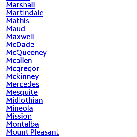
Marshall
Martindale
Mathis
Maud
Maxwell
McDade
McQueeney
Mcallen
Mcgregor
Mckinney
Mercedes
Mesquite
Midlothian
Mineola
Mission
Montalba
Mount Pleasant