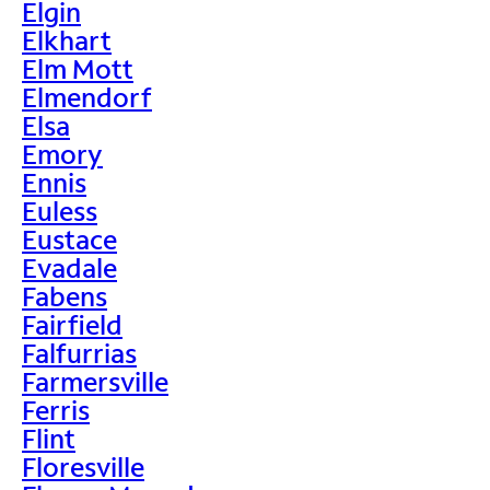
Elgin
Elkhart
Elm Mott
Elmendorf
Elsa
Emory
Ennis
Euless
Eustace
Evadale
Fabens
Fairfield
Falfurrias
Farmersville
Ferris
Flint
Floresville