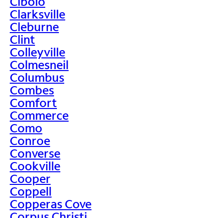
Cibolo
Clarksville
Cleburne
Clint
Colleyville
Colmesneil
Columbus
Combes
Comfort
Commerce
Como
Conroe
Converse
Cookville
Cooper
Coppell
Copperas Cove
Corpus Christi