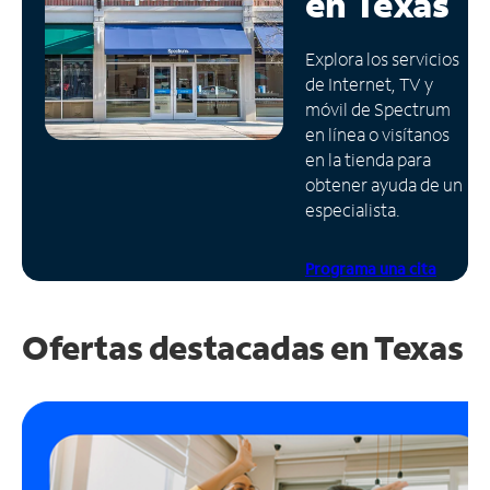
en
Texas
Administrar
Explora los servicios
cuenta
de Internet, TV y
Encuentra
móvil de Spectrum
una
en línea o visítanos
tienda
en la tienda para
obtener ayuda de un
especialista.
Programa una cita
Ofertas destacadas en
Texas