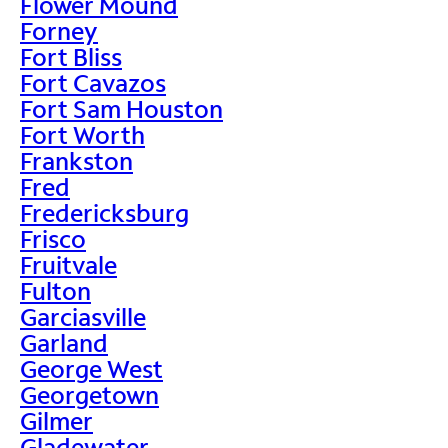
Flower Mound
Forney
Fort Bliss
Fort Cavazos
Fort Sam Houston
Fort Worth
Frankston
Fred
Fredericksburg
Frisco
Fruitvale
Fulton
Garciasville
Garland
George West
Georgetown
Gilmer
Gladewater