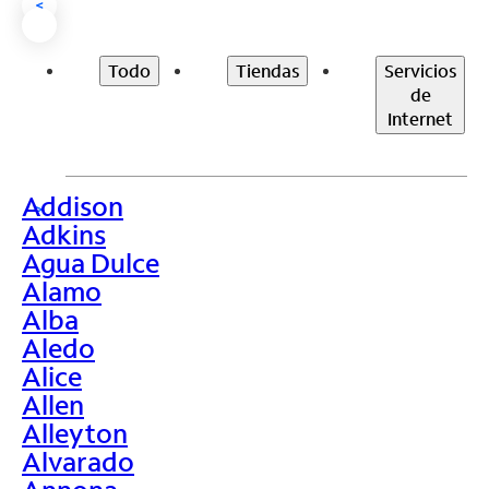
<
Todo
Tiendas
Servicios
de
Internet
Addison
>
Adkins
Agua Dulce
Alamo
Alba
Aledo
Alice
Allen
Alleyton
Alvarado