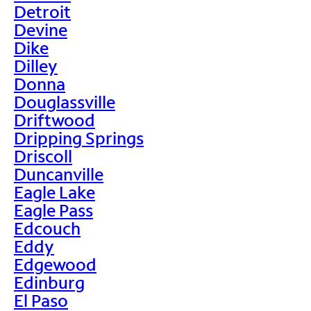
Detroit
Devine
Dike
Dilley
Donna
Douglassville
Driftwood
Dripping Springs
Driscoll
Duncanville
Eagle Lake
Eagle Pass
Edcouch
Eddy
Edgewood
Edinburg
El Paso