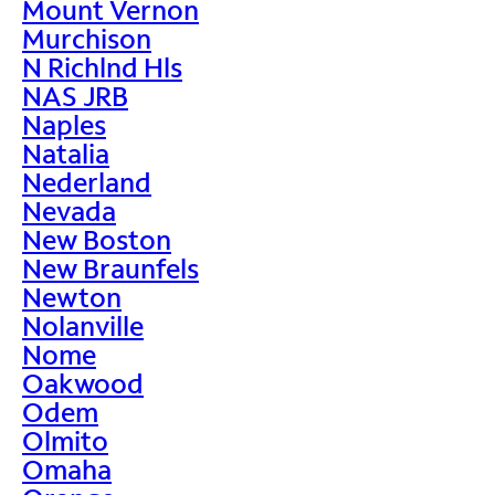
Mount Vernon
Murchison
N Richlnd Hls
NAS JRB
Naples
Natalia
Nederland
Nevada
New Boston
New Braunfels
Newton
Nolanville
Nome
Oakwood
Odem
Olmito
Omaha