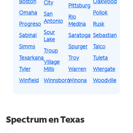
Boston
Oakwood
City
Pittsburg
Omaha
Pollok
San
Rio
Antonio
Progreso
Medina
Rusk
Sour
Sabinal
Saratoga
Sebastian
Lake
Simms
Spurger
Talco
Troup
Texarkana
Troy
Tuleta
Village
Tyler
Mills
Warren
Wiergate
Winfield
Winnsboro
Winona
Woodville
Spectrum en
Texas