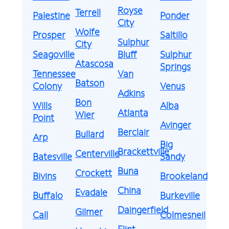
Royse
Terrell
Palestine
Ponder
City
Wolfe
Prosper
Saltillo
Sulphur
City
Seagoville
Bluff
Sulphur
Atascosa
Springs
Tennessee
Van
Batson
Colony
Venus
Adkins
Bon
Wills
Alba
Atlanta
Wier
Point
Avinger
Berclair
Bullard
Arp
Big
Brackettville
Centerville
Batesville
Sandy
Buna
Crockett
Bivins
Brookeland
China
Evadale
Buffalo
Burkeville
Daingerfield
Gilmer
Call
Colmesneil
Flint