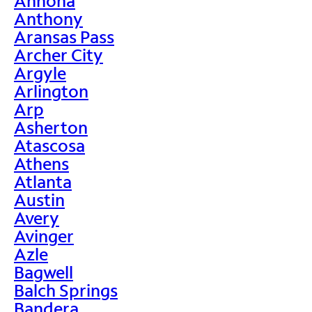
Annona
Anthony
Aransas Pass
Archer City
Argyle
Arlington
Arp
Asherton
Atascosa
Athens
Atlanta
Austin
Avery
Avinger
Azle
Bagwell
Balch Springs
Bandera