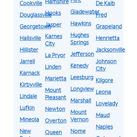
Hamshire
Cookville
De Kalb
Gladewater
Hooks
Douglassville
Fred
Hawkins
Jasper
Georgetown
Grapeland
Hughes
Karnes
Hallsville
Henrietta
Springs
City
Hillister
Jacksonville
Jefferson
La Pryor
Jarrell
Johnson
Kenedy
Linden
City
Karnack
Leesburg
Marietta
Kilgore
Kirbyville
Longview
Mount
Leona
Lindale
Pleasant
Marshall
Lovelady
Lufkin
Newton
Mount
Maud
Mineola
Vernon
Overton
Naples
New
Nome
Queen