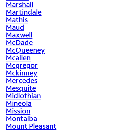
Marshall
Martindale
Mathis
Maud
Maxwell
McDade
McQueeney
Mcallen
Mcgregor
Mckinney
Mercedes
Mesquite
Midlothian
Mineola
Mission
Montalba
Mount Pleasant