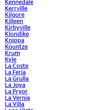
Kennedale
Kerrville
Kilgore
Killeen
Kirbyville
Klondike
Knippa
Kountze
Krum
Kyle
La Coste
La Feria
La Grulla
La Joya
La Pryor
La Vernia
La Villa