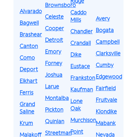
Ridge
Brownsboro
Alvarado
Caddo
Celeste
Avery
Mills
Bagwell
Cooper
Bogata
Chandler
Brashear
Detroit
Campbell
Crandall
Canton
Emory
Clarksville
Dike
Como
Forney
Cumby
Eustace
Deport
Joshua
Edgewood
Frankston
Elkhart
Larue
Fairfield
Kaufman
Ferris
Montalba
Fruitvale
Lone
Grand
Oak
Pickton
Saline
Klondike
Murchison
Quinlan
Krum
Mabank
Point
Streetman
Malakoff
Nevada