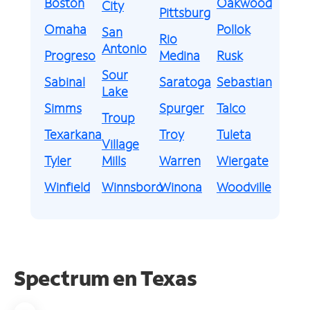
Boston
Oakwood
City
Pittsburg
Omaha
Pollok
San
Rio
Antonio
Progreso
Medina
Rusk
Sour
Sabinal
Saratoga
Sebastian
Lake
Simms
Spurger
Talco
Troup
Texarkana
Troy
Tuleta
Village
Tyler
Mills
Warren
Wiergate
Winfield
Winnsboro
Winona
Woodville
Spectrum en
Texas