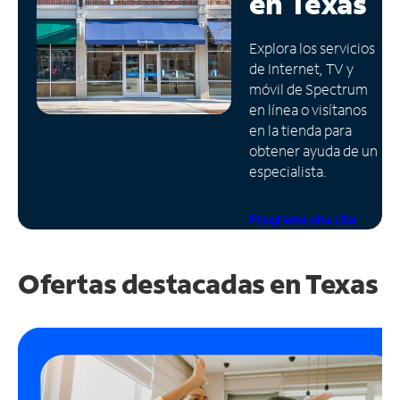
en
Texas
Administrar
Explora los servicios
cuenta
de Internet, TV y
Encuentra
móvil de Spectrum
una
en línea o visítanos
tienda
en la tienda para
obtener ayuda de un
especialista.
Programa una cita
Ofertas destacadas en
Texas