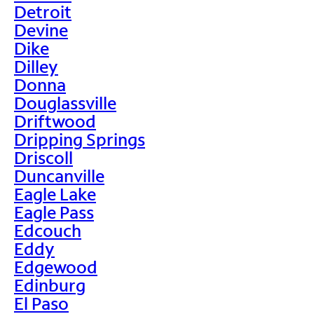
Detroit
Devine
Dike
Dilley
Donna
Douglassville
Driftwood
Dripping Springs
Driscoll
Duncanville
Eagle Lake
Eagle Pass
Edcouch
Eddy
Edgewood
Edinburg
El Paso