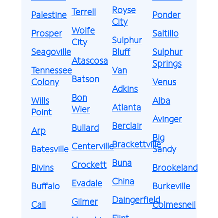
Royse
Terrell
Palestine
Ponder
City
Wolfe
Prosper
Saltillo
Sulphur
City
Seagoville
Bluff
Sulphur
Atascosa
Springs
Tennessee
Van
Batson
Colony
Venus
Adkins
Bon
Wills
Alba
Atlanta
Wier
Point
Avinger
Berclair
Bullard
Arp
Big
Brackettville
Centerville
Batesville
Sandy
Buna
Crockett
Bivins
Brookeland
China
Evadale
Buffalo
Burkeville
Daingerfield
Gilmer
Call
Colmesneil
Flint