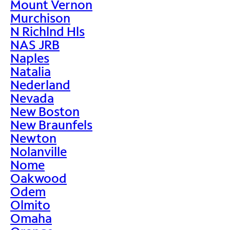
Mount Vernon
Murchison
N Richlnd Hls
NAS JRB
Naples
Natalia
Nederland
Nevada
New Boston
New Braunfels
Newton
Nolanville
Nome
Oakwood
Odem
Olmito
Omaha