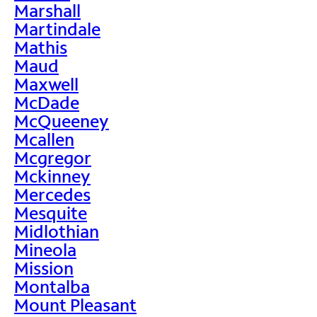
Marshall
Martindale
Mathis
Maud
Maxwell
McDade
McQueeney
Mcallen
Mcgregor
Mckinney
Mercedes
Mesquite
Midlothian
Mineola
Mission
Montalba
Mount Pleasant