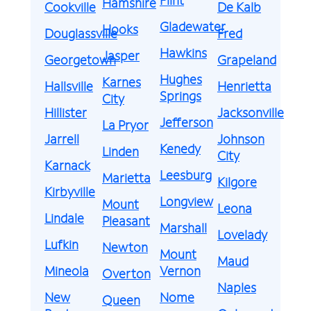
Hamshire
Cookville
De Kalb
Gladewater
Hooks
Douglassville
Fred
Hawkins
Jasper
Georgetown
Grapeland
Hughes
Karnes
Hallsville
Henrietta
Springs
City
Hillister
Jacksonville
Jefferson
La Pryor
Jarrell
Johnson
Kenedy
Linden
City
Karnack
Leesburg
Marietta
Kilgore
Kirbyville
Longview
Mount
Leona
Lindale
Pleasant
Marshall
Lovelady
Lufkin
Newton
Mount
Maud
Mineola
Vernon
Overton
Naples
New
Nome
Queen