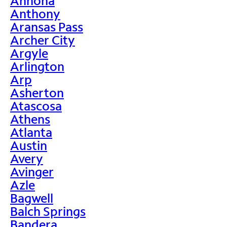
Annona
Anthony
Aransas Pass
Archer City
Argyle
Arlington
Arp
Asherton
Atascosa
Athens
Atlanta
Austin
Avery
Avinger
Azle
Bagwell
Balch Springs
Bandera