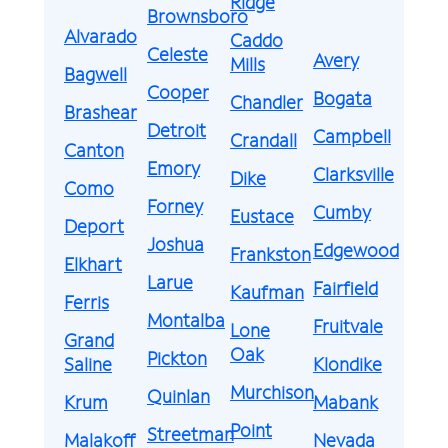
Ridge
Brownsboro
Alvarado
Caddo
Celeste
Avery
Mills
Bagwell
Cooper
Bogata
Chandler
Brashear
Detroit
Campbell
Crandall
Canton
Emory
Clarksville
Dike
Como
Forney
Cumby
Eustace
Deport
Joshua
Edgewood
Frankston
Elkhart
Larue
Fairfield
Kaufman
Ferris
Montalba
Fruitvale
Lone
Grand
Oak
Pickton
Saline
Klondike
Murchison
Quinlan
Krum
Mabank
Point
Streetman
Malakoff
Nevada