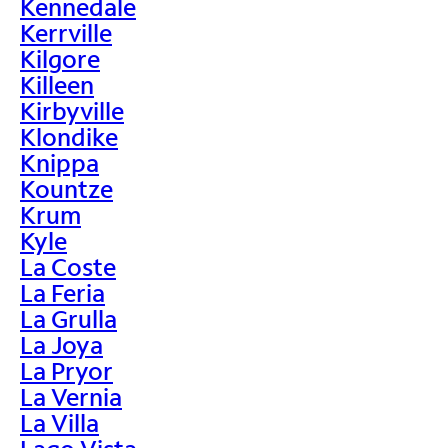
Kennedale
Kerrville
Kilgore
Killeen
Kirbyville
Klondike
Knippa
Kountze
Krum
Kyle
La Coste
La Feria
La Grulla
La Joya
La Pryor
La Vernia
La Villa