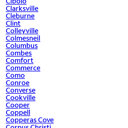
Cibolo
Clarksville
Cleburne
Clint
Colleyville
Colmesneil
Columbus
Combes
Comfort
Commerce
Como
Conroe
Converse
Cookville
Cooper
Coppell
Copperas Cove
Corpus Christi