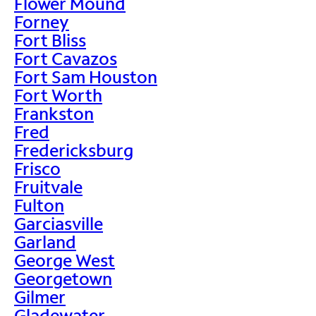
Flower Mound
Forney
Fort Bliss
Fort Cavazos
Fort Sam Houston
Fort Worth
Frankston
Fred
Fredericksburg
Frisco
Fruitvale
Fulton
Garciasville
Garland
George West
Georgetown
Gilmer
Gladewater