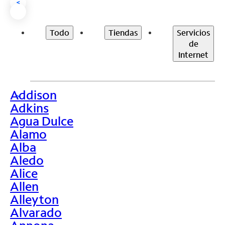
<
Todo
Tiendas
Servicios
de
Internet
Addison
>
Adkins
Agua Dulce
Alamo
Alba
Aledo
Alice
Allen
Alleyton
Alvarado