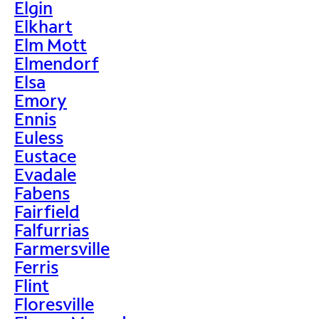
Elgin
Elkhart
Elm Mott
Elmendorf
Elsa
Emory
Ennis
Euless
Eustace
Evadale
Fabens
Fairfield
Falfurrias
Farmersville
Ferris
Flint
Floresville