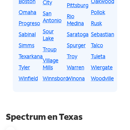
Boston
Oakwood
City
Pittsburg
Omaha
Pollok
San
Rio
Antonio
Progreso
Medina
Rusk
Sour
Sabinal
Saratoga
Sebastian
Lake
Simms
Spurger
Talco
Troup
Texarkana
Troy
Tuleta
Village
Tyler
Mills
Warren
Wiergate
Winfield
Winnsboro
Winona
Woodville
Spectrum en
Texas