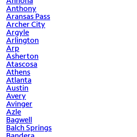
Annona
Anthony
Aransas Pass
Archer City
Argyle
Arlington
Arp
Asherton
Atascosa
Athens
Atlanta
Austin
Avery
Avinger
Azle
Bagwell
Balch Springs
Bandera