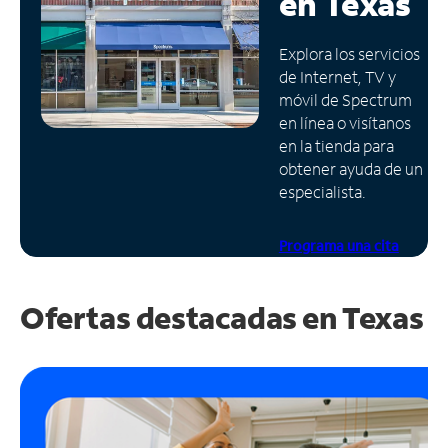
en
Texas
Administrar
Explora los servicios
cuenta
de Internet, TV y
Encuentra
móvil de Spectrum
una
en línea o visítanos
tienda
en la tienda para
obtener ayuda de un
especialista.
Programa una cita
Ofertas destacadas en
Texas