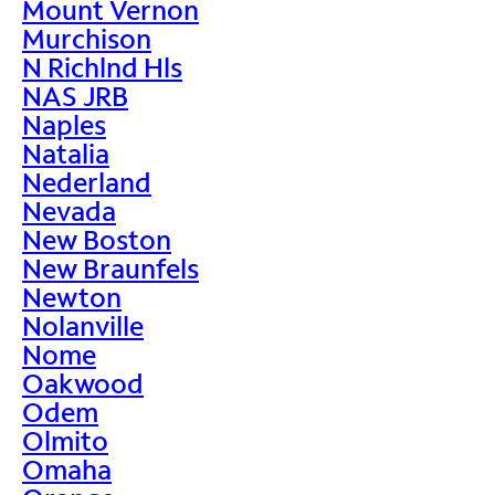
Mount Vernon
Murchison
N Richlnd Hls
NAS JRB
Naples
Natalia
Nederland
Nevada
New Boston
New Braunfels
Newton
Nolanville
Nome
Oakwood
Odem
Olmito
Omaha