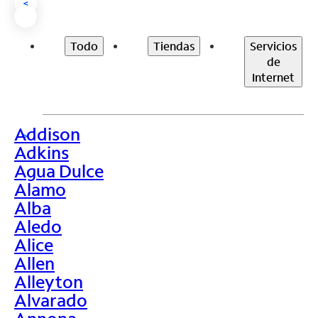
<
Todo
Tiendas
Servicios
de
Internet
Addison
>
Adkins
Agua Dulce
Alamo
Alba
Aledo
Alice
Allen
Alleyton
Alvarado