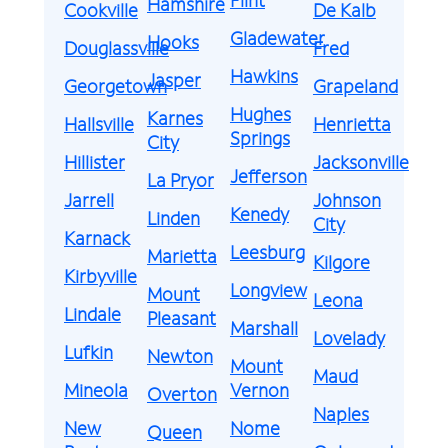
Hamshire
Cookville
De Kalb
Gladewater
Hooks
Douglassville
Fred
Hawkins
Jasper
Georgetown
Grapeland
Hughes
Karnes
Hallsville
Henrietta
Springs
City
Hillister
Jacksonville
Jefferson
La Pryor
Jarrell
Johnson
Kenedy
Linden
City
Karnack
Leesburg
Marietta
Kilgore
Kirbyville
Longview
Mount
Leona
Lindale
Pleasant
Marshall
Lovelady
Lufkin
Newton
Mount
Maud
Mineola
Vernon
Overton
Naples
New
Nome
Queen