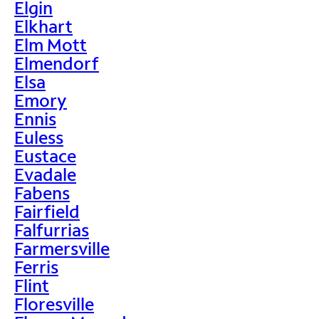
Elgin
Elkhart
Elm Mott
Elmendorf
Elsa
Emory
Ennis
Euless
Eustace
Evadale
Fabens
Fairfield
Falfurrias
Farmersville
Ferris
Flint
Floresville