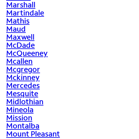
Marshall
Martindale
Mathis
Maud
Maxwell
McDade
McQueeney
Mcallen
Mcgregor
Mckinney
Mercedes
Mesquite
Midlothian
Mineola
Mission
Montalba
Mount Pleasant