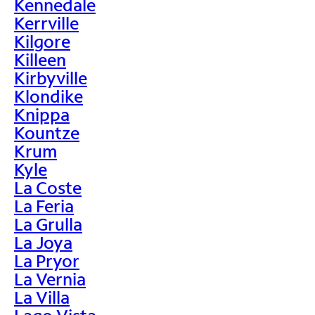
Kennedale
Kerrville
Kilgore
Killeen
Kirbyville
Klondike
Knippa
Kountze
Krum
Kyle
La Coste
La Feria
La Grulla
La Joya
La Pryor
La Vernia
La Villa