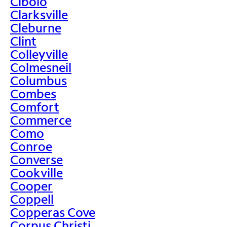
Cibolo
Clarksville
Cleburne
Clint
Colleyville
Colmesneil
Columbus
Combes
Comfort
Commerce
Como
Conroe
Converse
Cookville
Cooper
Coppell
Copperas Cove
Corpus Christi