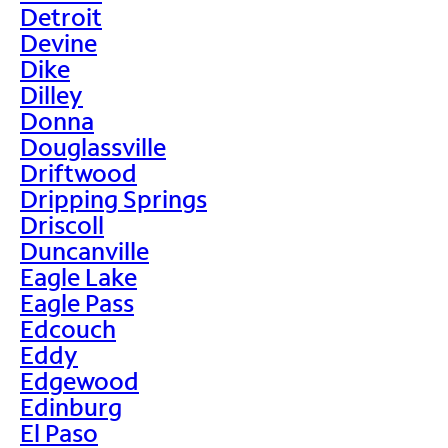
Detroit
Devine
Dike
Dilley
Donna
Douglassville
Driftwood
Dripping Springs
Driscoll
Duncanville
Eagle Lake
Eagle Pass
Edcouch
Eddy
Edgewood
Edinburg
El Paso