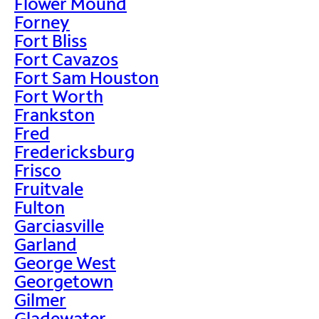
Flower Mound
Forney
Fort Bliss
Fort Cavazos
Fort Sam Houston
Fort Worth
Frankston
Fred
Fredericksburg
Frisco
Fruitvale
Fulton
Garciasville
Garland
George West
Georgetown
Gilmer
Gladewater