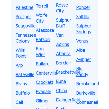
Royse
Terrell
Palestine
Ponder
City
Wolfe
Prosper
Saltillo
Sulphur
City
Seagoville
Bluff
Sulphur
Atascosa
Springs
Tennessee
Van
Batson
Colony
Venus
Adkins
Bon
Wills
Alba
Atlanta
Wier
Point
Avinger
Berclair
Bullard
Arp
Big
Brackettville
Centerville
Batesville
Sandy
Buna
Crockett
Bivins
Brookeland
China
Evadale
Buffalo
Burkeville
Daingerfield
Gilmer
Call
Colmesneil
Flint