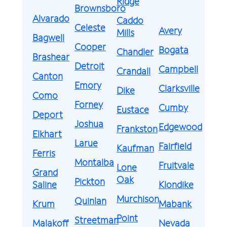
Ridge
Brownsboro
Alvarado
Caddo
Celeste
Avery
Mills
Bagwell
Cooper
Bogata
Chandler
Brashear
Detroit
Campbell
Crandall
Canton
Emory
Clarksville
Dike
Como
Forney
Cumby
Eustace
Deport
Joshua
Edgewood
Frankston
Elkhart
Larue
Fairfield
Kaufman
Ferris
Montalba
Fruitvale
Lone
Grand
Oak
Pickton
Saline
Klondike
Murchison
Quinlan
Krum
Mabank
Point
Streetman
Malakoff
Nevada