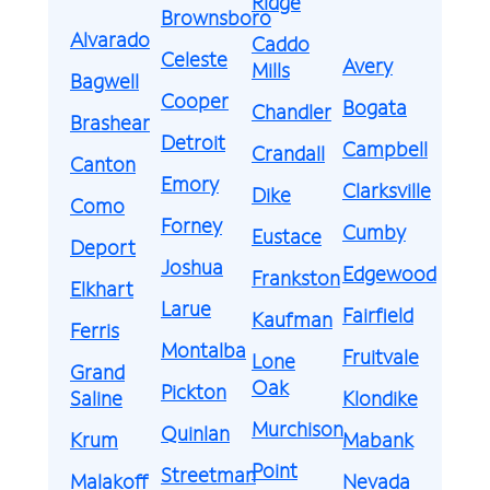
Ridge
Brownsboro
Alvarado
Caddo
Celeste
Avery
Mills
Bagwell
Cooper
Bogata
Chandler
Brashear
Detroit
Campbell
Crandall
Canton
Emory
Clarksville
Dike
Como
Forney
Cumby
Eustace
Deport
Joshua
Edgewood
Frankston
Elkhart
Larue
Fairfield
Kaufman
Ferris
Montalba
Fruitvale
Lone
Grand
Oak
Pickton
Saline
Klondike
Murchison
Quinlan
Krum
Mabank
Point
Streetman
Malakoff
Nevada