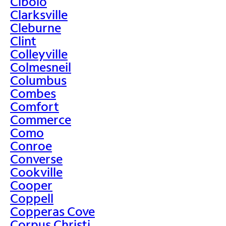
Cibolo
Clarksville
Cleburne
Clint
Colleyville
Colmesneil
Columbus
Combes
Comfort
Commerce
Como
Conroe
Converse
Cookville
Cooper
Coppell
Copperas Cove
Corpus Christi