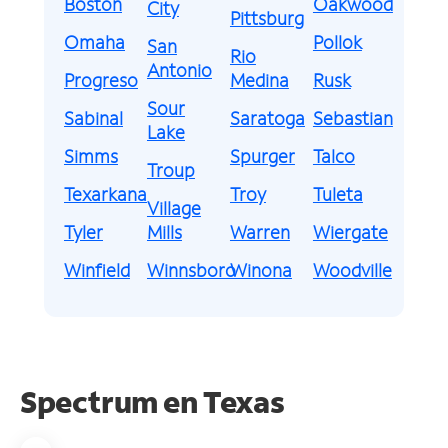
Boston
Oakwood
City
Pittsburg
Omaha
Pollok
San
Rio
Antonio
Progreso
Medina
Rusk
Sour
Sabinal
Saratoga
Sebastian
Lake
Simms
Spurger
Talco
Troup
Texarkana
Troy
Tuleta
Village
Tyler
Mills
Warren
Wiergate
Winfield
Winnsboro
Winona
Woodville
Spectrum en
Texas