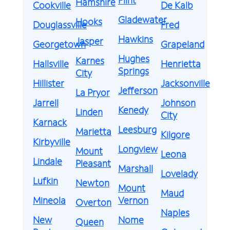
Hamshire
Cookville
De Kalb
Gladewater
Hooks
Douglassville
Fred
Hawkins
Jasper
Georgetown
Grapeland
Hughes
Karnes
Hallsville
Henrietta
Springs
City
Hillister
Jacksonville
Jefferson
La Pryor
Jarrell
Johnson
Kenedy
Linden
City
Karnack
Leesburg
Marietta
Kilgore
Kirbyville
Longview
Mount
Leona
Lindale
Pleasant
Marshall
Lovelady
Lufkin
Newton
Mount
Maud
Mineola
Vernon
Overton
Naples
New
Nome
Queen