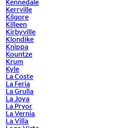
Kennedale
Kerrville
Kilgore
Killeen
Kirbyville
Klondike
Knippa
Kountze
Krum
Kyle
La Coste
La Feria
La Grulla
La Joya
La Pryor
La Vernia
La Villa