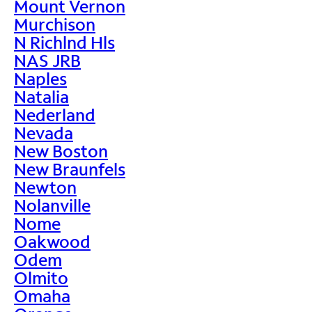
Mount Vernon
Murchison
N Richlnd Hls
NAS JRB
Naples
Natalia
Nederland
Nevada
New Boston
New Braunfels
Newton
Nolanville
Nome
Oakwood
Odem
Olmito
Omaha