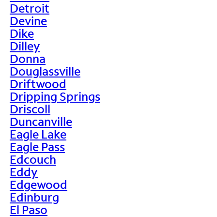
Detroit
Devine
Dike
Dilley
Donna
Douglassville
Driftwood
Dripping Springs
Driscoll
Duncanville
Eagle Lake
Eagle Pass
Edcouch
Eddy
Edgewood
Edinburg
El Paso