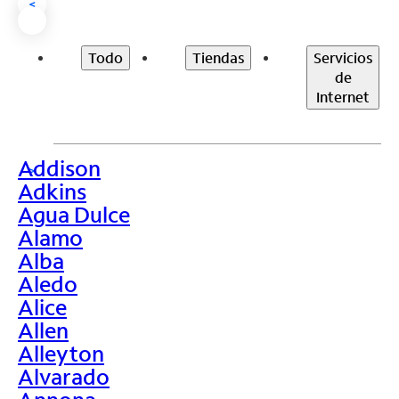
<
Todo
Tiendas
Servicios
de
Internet
Addison
>
Adkins
Agua Dulce
Alamo
Alba
Aledo
Alice
Allen
Alleyton
Alvarado