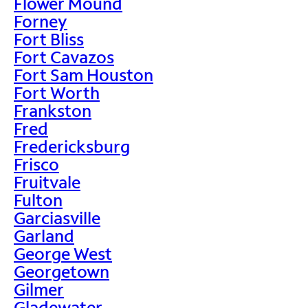
Flower Mound
Forney
Fort Bliss
Fort Cavazos
Fort Sam Houston
Fort Worth
Frankston
Fred
Fredericksburg
Frisco
Fruitvale
Fulton
Garciasville
Garland
George West
Georgetown
Gilmer
Gladewater