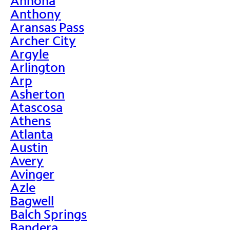
Annona
Anthony
Aransas Pass
Archer City
Argyle
Arlington
Arp
Asherton
Atascosa
Athens
Atlanta
Austin
Avery
Avinger
Azle
Bagwell
Balch Springs
Bandera