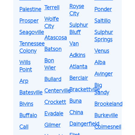
Royse
Terrell
Palestine
Ponder
City
Wolfe
Prosper
Saltillo
Sulphur
City
Seagoville
Bluff
Sulphur
Atascosa
Springs
Tennessee
Van
Batson
Colony
Venus
Adkins
Bon
Wills
Alba
Atlanta
Wier
Point
Avinger
Berclair
Bullard
Arp
Big
Brackettville
Centerville
Batesville
Sandy
Buna
Crockett
Bivins
Brookeland
China
Evadale
Buffalo
Burkeville
Daingerfield
Gilmer
Call
Colmesneil
Flint