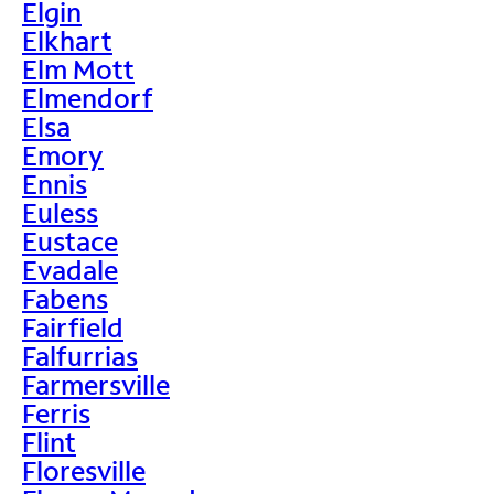
Elgin
Elkhart
Elm Mott
Elmendorf
Elsa
Emory
Ennis
Euless
Eustace
Evadale
Fabens
Fairfield
Falfurrias
Farmersville
Ferris
Flint
Floresville