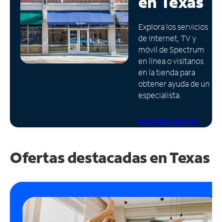
en
Texas
Administrar
Explora los servicios
cuenta
de Internet, TV y
Encuentra
móvil de Spectrum
una
en línea o visítanos
tienda
en la tienda para
obtener ayuda de un
especialista.
Programa una cita
Ofertas destacadas en
Texas