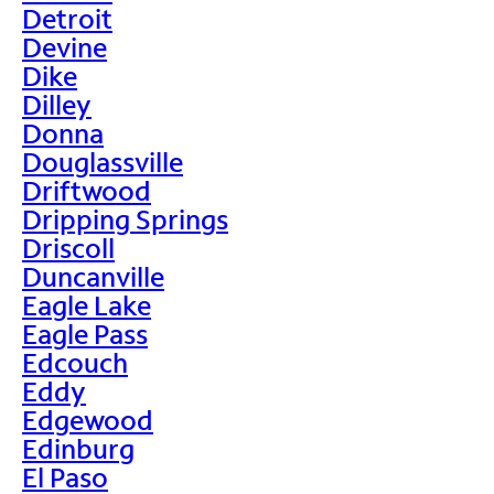
Detroit
Devine
Dike
Dilley
Donna
Douglassville
Driftwood
Dripping Springs
Driscoll
Duncanville
Eagle Lake
Eagle Pass
Edcouch
Eddy
Edgewood
Edinburg
El Paso