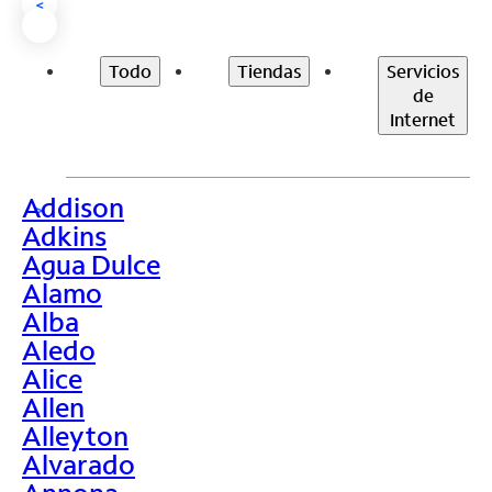
<
Todo
Tiendas
Servicios
de
Internet
Addison
>
Adkins
Agua Dulce
Alamo
Alba
Aledo
Alice
Allen
Alleyton
Alvarado