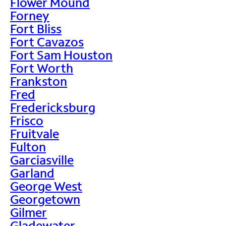
Flower Mound
Forney
Fort Bliss
Fort Cavazos
Fort Sam Houston
Fort Worth
Frankston
Fred
Fredericksburg
Frisco
Fruitvale
Fulton
Garciasville
Garland
George West
Georgetown
Gilmer
Gladewater