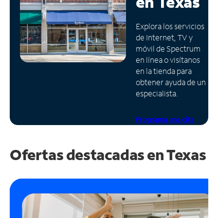
en
Texas
Administrar
Explora los servicios
cuenta
de Internet, TV y
Encuentra
móvil de Spectrum
una
en línea o visítanos
tienda
en la tienda para
obtener ayuda de un
especialista.
Programa una cita
Ofertas destacadas en
Texas