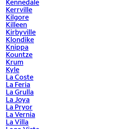
Kennedale
Kerrville
Kilgore
Killeen
Kirbyville
Klondike
Knippa
Kountze
Krum
Kyle
La Coste
La Feria
La Grulla
La Joya
La Pryor
La Vernia
La Villa