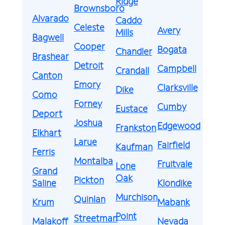
Ridge
Brownsboro
Alvarado
Caddo
Celeste
Avery
Mills
Bagwell
Cooper
Bogata
Chandler
Brashear
Detroit
Campbell
Crandall
Canton
Emory
Clarksville
Dike
Como
Forney
Cumby
Eustace
Deport
Joshua
Edgewood
Frankston
Elkhart
Larue
Fairfield
Kaufman
Ferris
Montalba
Fruitvale
Lone
Grand
Oak
Pickton
Saline
Klondike
Murchison
Quinlan
Krum
Mabank
Point
Streetman
Malakoff
Nevada