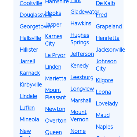
Hamshire
Cookville
De Kalb
Gladewater
Hooks
Douglassville
Fred
Hawkins
Jasper
Georgetown
Grapeland
Hughes
Karnes
Hallsville
Henrietta
Springs
City
Hillister
Jacksonville
Jefferson
La Pryor
Jarrell
Johnson
Kenedy
Linden
City
Karnack
Leesburg
Marietta
Kilgore
Kirbyville
Longview
Mount
Leona
Lindale
Pleasant
Marshall
Lovelady
Lufkin
Newton
Mount
Maud
Mineola
Vernon
Overton
Naples
New
Nome
Queen