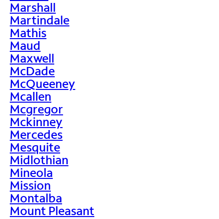
Marshall
Martindale
Mathis
Maud
Maxwell
McDade
McQueeney
Mcallen
Mcgregor
Mckinney
Mercedes
Mesquite
Midlothian
Mineola
Mission
Montalba
Mount Pleasant