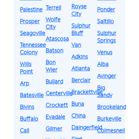
Royse
Terrell
Palestine
Ponder
City
Wolfe
Prosper
Saltillo
Sulphur
City
Seagoville
Bluff
Sulphur
Atascosa
Springs
Tennessee
Van
Batson
Colony
Venus
Adkins
Bon
Wills
Alba
Atlanta
Wier
Point
Avinger
Berclair
Bullard
Arp
Big
Brackettville
Centerville
Batesville
Sandy
Buna
Crockett
Bivins
Brookeland
China
Evadale
Buffalo
Burkeville
Daingerfield
Gilmer
Call
Colmesneil
Flint