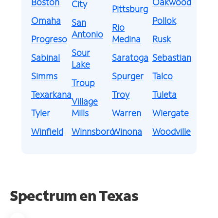
Boston
Oakwood
City
Pittsburg
Omaha
Pollok
San
Rio
Antonio
Progreso
Medina
Rusk
Sour
Sabinal
Saratoga
Sebastian
Lake
Simms
Spurger
Talco
Troup
Texarkana
Troy
Tuleta
Village
Tyler
Mills
Warren
Wiergate
Winfield
Winnsboro
Winona
Woodville
Spectrum en
Texas