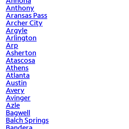
Annona
Anthony
Aransas Pass
Archer City
Argyle
Arlington
Arp
Asherton
Atascosa
Athens
Atlanta
Austin
Avery
Avinger
Azle
Bagwell
Balch Springs
Bandera