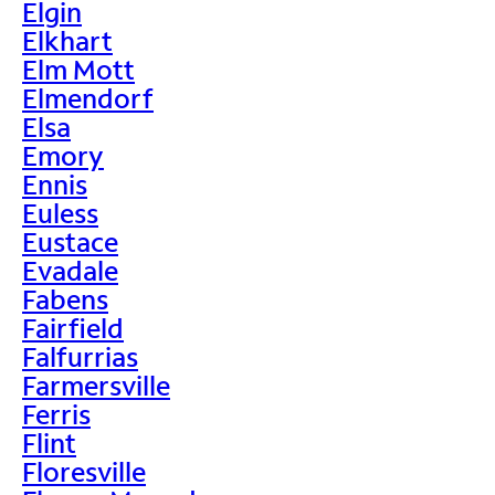
Elgin
Elkhart
Elm Mott
Elmendorf
Elsa
Emory
Ennis
Euless
Eustace
Evadale
Fabens
Fairfield
Falfurrias
Farmersville
Ferris
Flint
Floresville