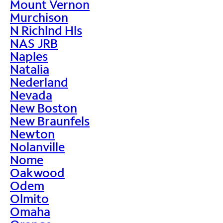
Mount Vernon
Murchison
N Richlnd Hls
NAS JRB
Naples
Natalia
Nederland
Nevada
New Boston
New Braunfels
Newton
Nolanville
Nome
Oakwood
Odem
Olmito
Omaha