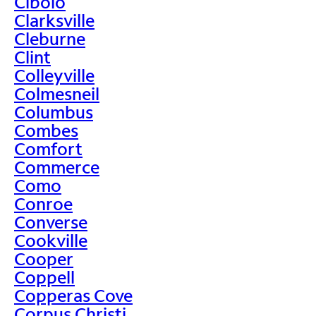
Cibolo
Clarksville
Cleburne
Clint
Colleyville
Colmesneil
Columbus
Combes
Comfort
Commerce
Como
Conroe
Converse
Cookville
Cooper
Coppell
Copperas Cove
Corpus Christi