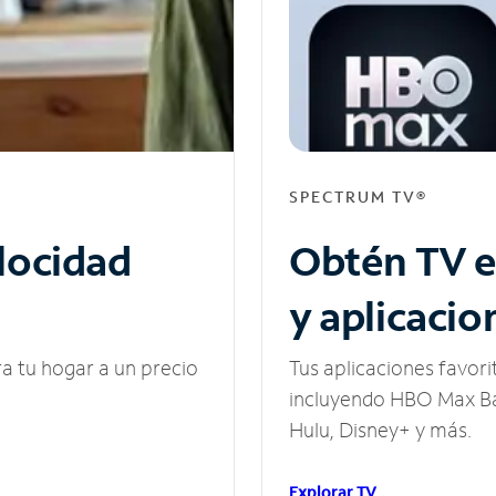
SPECTRUM TV®
elocidad
Obtén TV e
y aplicacio
ra tu hogar a un precio
Tus aplicaciones favori
incluyendo HBO Max Ba
Hulu, Disney+ y más.
Explorar TV