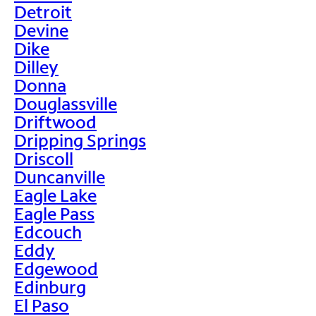
Detroit
Devine
Dike
Dilley
Donna
Douglassville
Driftwood
Dripping Springs
Driscoll
Duncanville
Eagle Lake
Eagle Pass
Edcouch
Eddy
Edgewood
Edinburg
El Paso