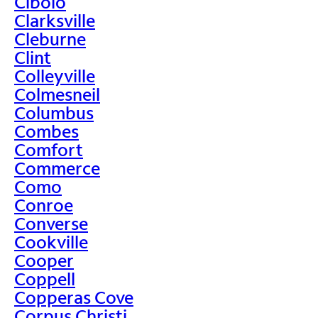
Cibolo
Clarksville
Cleburne
Clint
Colleyville
Colmesneil
Columbus
Combes
Comfort
Commerce
Como
Conroe
Converse
Cookville
Cooper
Coppell
Copperas Cove
Corpus Christi