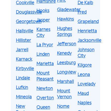
Hamshire
Cookville
De Kalb
Gladewater
Hooks
Douglassville
Fred
Hawkins
Jasper
Georgetown
Grapeland
Hughes
Karnes
Hallsville
Henrietta
Springs
City
Hillister
Jacksonville
Jefferson
La Pryor
Jarrell
Johnson
Kenedy
Linden
City
Karnack
Leesburg
Marietta
Kilgore
Kirbyville
Longview
Mount
Leona
Lindale
Pleasant
Marshall
Lovelady
Lufkin
Newton
Mount
Maud
Mineola
Vernon
Overton
Naples
New
Nome
Queen