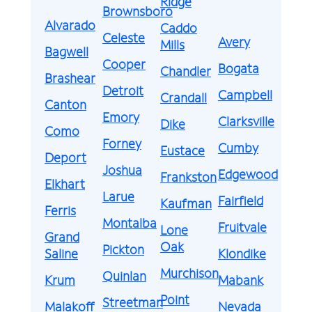
Ridge
Brownsboro
Alvarado
Caddo
Celeste
Avery
Mills
Bagwell
Cooper
Bogata
Chandler
Brashear
Detroit
Campbell
Crandall
Canton
Emory
Clarksville
Dike
Como
Forney
Cumby
Eustace
Deport
Joshua
Edgewood
Frankston
Elkhart
Larue
Fairfield
Kaufman
Ferris
Montalba
Fruitvale
Lone
Grand
Oak
Pickton
Saline
Klondike
Murchison
Quinlan
Krum
Mabank
Point
Streetman
Malakoff
Nevada