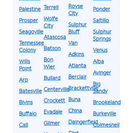
Royse
Terrell
Palestine
Ponder
City
Wolfe
Prosper
Saltillo
Sulphur
City
Seagoville
Bluff
Sulphur
Atascosa
Springs
Tennessee
Van
Batson
Colony
Venus
Adkins
Bon
Wills
Alba
Atlanta
Wier
Point
Avinger
Berclair
Bullard
Arp
Big
Brackettville
Centerville
Batesville
Sandy
Buna
Crockett
Bivins
Brookeland
China
Evadale
Buffalo
Burkeville
Daingerfield
Gilmer
Call
Colmesneil
Flint