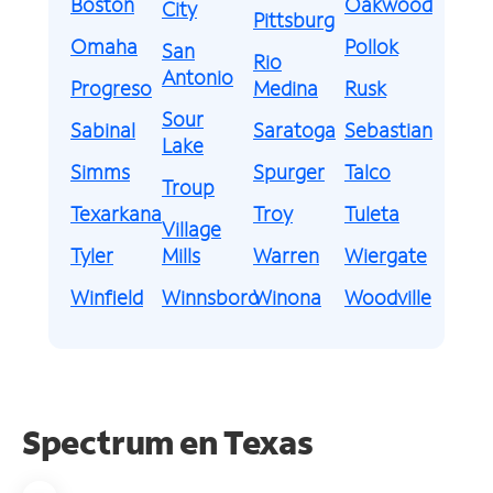
Boston
Oakwood
City
Pittsburg
Omaha
Pollok
San
Rio
Antonio
Progreso
Medina
Rusk
Sour
Sabinal
Saratoga
Sebastian
Lake
Simms
Spurger
Talco
Troup
Texarkana
Troy
Tuleta
Village
Tyler
Mills
Warren
Wiergate
Winfield
Winnsboro
Winona
Woodville
Spectrum en
Texas