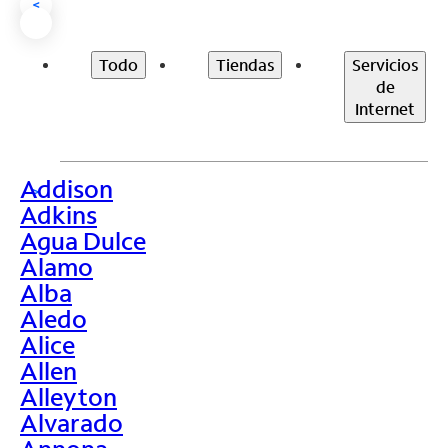
<
Todo
Tiendas
Servicios
de
Internet
Addison
>
Adkins
Agua Dulce
Alamo
Alba
Aledo
Alice
Allen
Alleyton
Alvarado