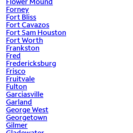
Flower Mound
Forney
Fort Bliss
Fort Cavazos
Fort Sam Houston
Fort Worth
Frankston
Fred
Fredericksburg
Frisco
Fruitvale
Fulton
Garciasville
Garland
George West
Georgetown
Gilmer
Gladewater