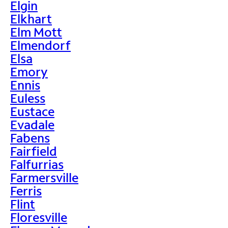
Elgin
Elkhart
Elm Mott
Elmendorf
Elsa
Emory
Ennis
Euless
Eustace
Evadale
Fabens
Fairfield
Falfurrias
Farmersville
Ferris
Flint
Floresville