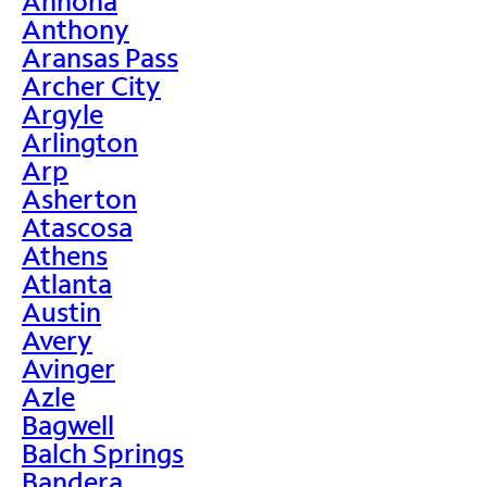
Annona
Anthony
Aransas Pass
Archer City
Argyle
Arlington
Arp
Asherton
Atascosa
Athens
Atlanta
Austin
Avery
Avinger
Azle
Bagwell
Balch Springs
Bandera