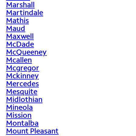
Marshall
Martindale
Mathis
Maud
Maxwell
McDade
McQueeney
Mcallen
Mcgregor
Mckinney
Mercedes
Mesquite
Midlothian
Mineola
Mission
Montalba
Mount Pleasant