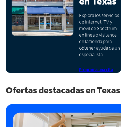
en
Texas
Administrar
Explora los servicios
cuenta
de Internet, TV y
Encuentra
móvil de Spectrum
una
en línea o visítanos
tienda
en la tienda para
obtener ayuda de un
especialista.
Programa una cita
Ofertas destacadas en
Texas