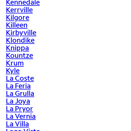
Kennedale
Kerrville
Kilgore
Killeen
Kirbyville
Klondike
Knippa
Kountze
Krum
Kyle
La Coste
La Feria
La Grulla
La Joya
La Pryor
La Vernia
La Villa