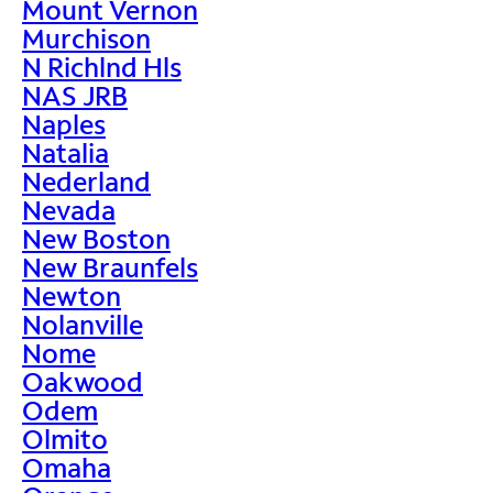
Mount Vernon
Murchison
N Richlnd Hls
NAS JRB
Naples
Natalia
Nederland
Nevada
New Boston
New Braunfels
Newton
Nolanville
Nome
Oakwood
Odem
Olmito
Omaha