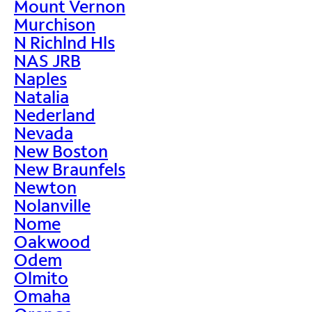
Mount Vernon
Murchison
N Richlnd Hls
NAS JRB
Naples
Natalia
Nederland
Nevada
New Boston
New Braunfels
Newton
Nolanville
Nome
Oakwood
Odem
Olmito
Omaha