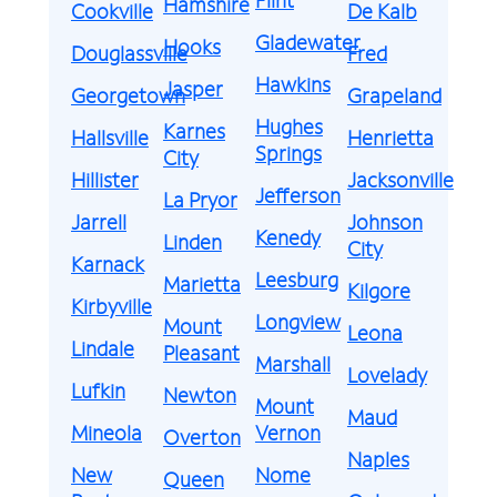
Hamshire
Cookville
De Kalb
Gladewater
Hooks
Douglassville
Fred
Hawkins
Jasper
Georgetown
Grapeland
Hughes
Karnes
Hallsville
Henrietta
Springs
City
Hillister
Jacksonville
Jefferson
La Pryor
Jarrell
Johnson
Kenedy
Linden
City
Karnack
Leesburg
Marietta
Kilgore
Kirbyville
Longview
Mount
Leona
Lindale
Pleasant
Marshall
Lovelady
Lufkin
Newton
Mount
Maud
Mineola
Vernon
Overton
Naples
New
Nome
Queen