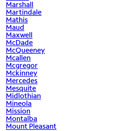
Marshall
Martindale
Mathis
Maud
Maxwell
McDade
McQueeney
Mcallen
Mcgregor
Mckinney
Mercedes
Mesquite
Midlothian
Mineola
Mission
Montalba
Mount Pleasant