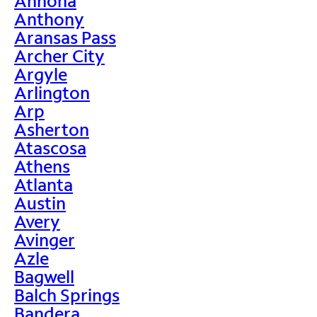
Annona
Anthony
Aransas Pass
Archer City
Argyle
Arlington
Arp
Asherton
Atascosa
Athens
Atlanta
Austin
Avery
Avinger
Azle
Bagwell
Balch Springs
Bandera