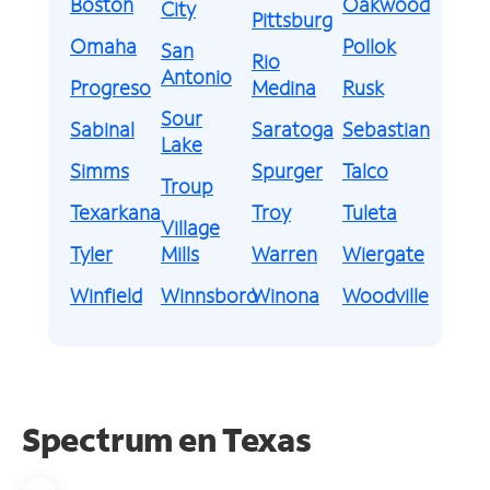
Boston
Oakwood
City
Pittsburg
Omaha
Pollok
San
Rio
Antonio
Progreso
Medina
Rusk
Sour
Sabinal
Saratoga
Sebastian
Lake
Simms
Spurger
Talco
Troup
Texarkana
Troy
Tuleta
Village
Tyler
Mills
Warren
Wiergate
Winfield
Winnsboro
Winona
Woodville
Spectrum en
Texas