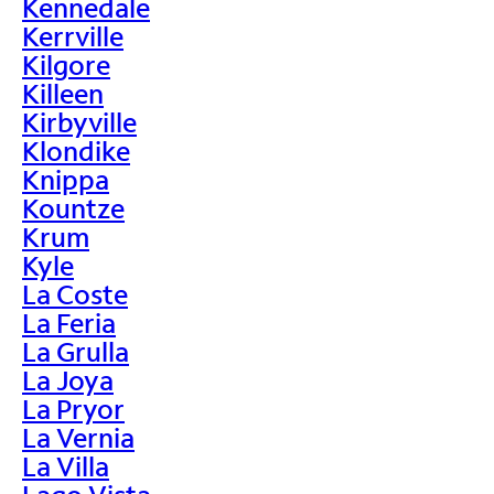
Kennedale
Kerrville
Kilgore
Killeen
Kirbyville
Klondike
Knippa
Kountze
Krum
Kyle
La Coste
La Feria
La Grulla
La Joya
La Pryor
La Vernia
La Villa