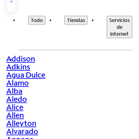
<
Todo
Tiendas
Servicios
de
Internet
Addison
>
Adkins
Agua Dulce
Alamo
Alba
Aledo
Alice
Allen
Alleyton
Alvarado