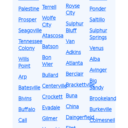
Royse
Terrell
Palestine
Ponder
City
Wolfe
Prosper
Saltillo
Sulphur
City
Seagoville
Bluff
Sulphur
Atascosa
Springs
Tennessee
Van
Batson
Colony
Venus
Adkins
Bon
Wills
Alba
Atlanta
Wier
Point
Avinger
Berclair
Bullard
Arp
Big
Brackettville
Centerville
Batesville
Sandy
Buna
Crockett
Bivins
Brookeland
China
Evadale
Buffalo
Burkeville
Daingerfield
Gilmer
Call
Colmesneil
Flint