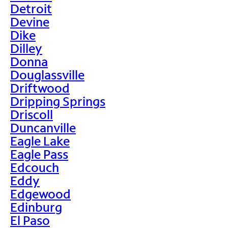
Detroit
Devine
Dike
Dilley
Donna
Douglassville
Driftwood
Dripping Springs
Driscoll
Duncanville
Eagle Lake
Eagle Pass
Edcouch
Eddy
Edgewood
Edinburg
El Paso