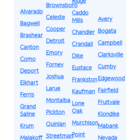
Ridge
Brownsboro
Alvarado
Caddo
Celeste
Avery
Mills
Bagwell
Cooper
Bogata
Chandler
Brashear
Detroit
Campbell
Crandall
Canton
Emory
Clarksville
Dike
Como
Forney
Cumby
Eustace
Deport
Joshua
Edgewood
Frankston
Elkhart
Larue
Fairfield
Kaufman
Ferris
Montalba
Fruitvale
Lone
Grand
Oak
Pickton
Saline
Klondike
Murchison
Quinlan
Krum
Mabank
Point
Streetman
Malakoff
Nevada