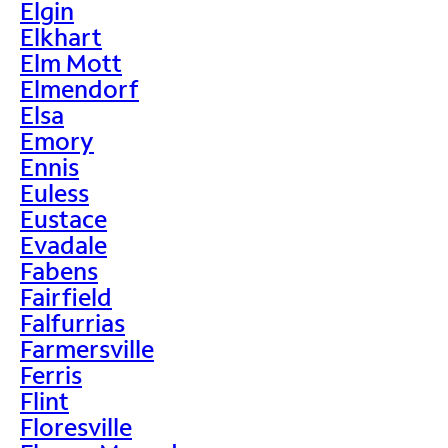
Elgin
Elkhart
Elm Mott
Elmendorf
Elsa
Emory
Ennis
Euless
Eustace
Evadale
Fabens
Fairfield
Falfurrias
Farmersville
Ferris
Flint
Floresville