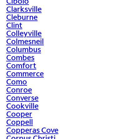
Cibolo
Clarksville
Cleburne
Clint
Colleyville
Colmesneil
Columbus
Combes
Comfort
Commerce
Como
Conroe
Converse
Cookville
Cooper
Coppell
Copperas Cove
Corpus Christi