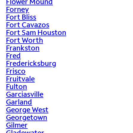
Flower Mound
Forney
Fort Bliss
Fort Cavazos
Fort Sam Houston
Fort Worth
Frankston
Fred
Fredericksburg
Frisco
Fruitvale
Fulton
Garciasville
Garland
George West
Georgetown
Gilmer
Gladewater