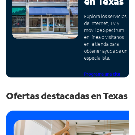
en
Texas
Administrar
Explora los servicios
cuenta
de Internet, TV y
Encuentra
móvil de Spectrum
una
en línea o visítanos
tienda
en la tienda para
obtener ayuda de un
especialista.
Programa una cita
Ofertas destacadas en
Texas