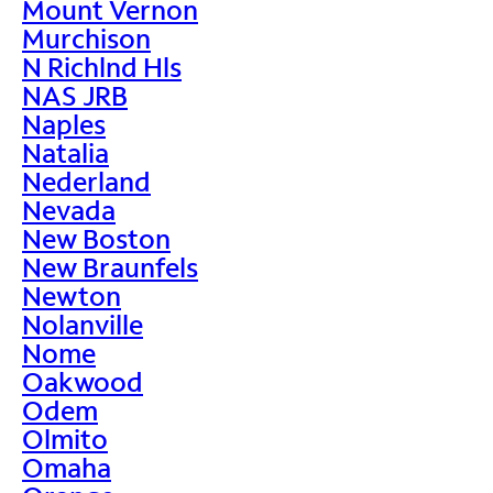
Mount Vernon
Murchison
N Richlnd Hls
NAS JRB
Naples
Natalia
Nederland
Nevada
New Boston
New Braunfels
Newton
Nolanville
Nome
Oakwood
Odem
Olmito
Omaha