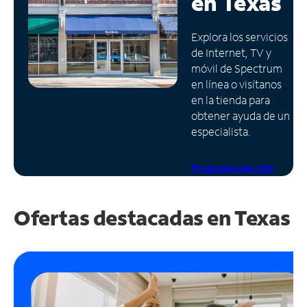
en
Texas
Administrar
Explora los servicios
cuenta
de Internet, TV y
Encuentra
móvil de Spectrum
una
en línea o visítanos
tienda
en la tienda para
obtener ayuda de un
especialista.
Programa una cita
Ofertas destacadas en
Texas