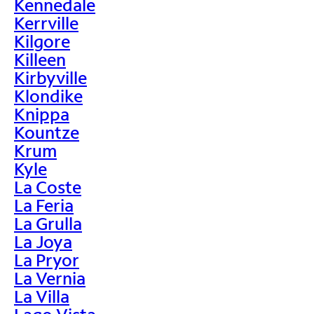
Kennedale
Kerrville
Kilgore
Killeen
Kirbyville
Klondike
Knippa
Kountze
Krum
Kyle
La Coste
La Feria
La Grulla
La Joya
La Pryor
La Vernia
La Villa