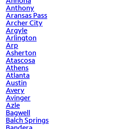
Annona
Anthony
Aransas Pass
Archer City
Argyle
Arlington
Arp
Asherton
Atascosa
Athens
Atlanta
Austin
Avery
Avinger
Azle
Bagwell
Balch Springs
Bandera