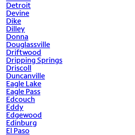
Detroit
Devine
Dike
Dilley
Donna
Douglassville
Driftwood
Dripping Springs
Driscoll
Duncanville
Eagle Lake
Eagle Pass
Edcouch
Eddy
Edgewood
Edinburg
El Paso