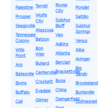
Royse
Terrell
Palestine
Ponder
City
Wolfe
Prosper
Saltillo
Sulphur
City
Seagoville
Bluff
Sulphur
Atascosa
Springs
Tennessee
Van
Batson
Colony
Venus
Adkins
Bon
Wills
Alba
Atlanta
Wier
Point
Avinger
Berclair
Bullard
Arp
Big
Brackettville
Centerville
Batesville
Sandy
Buna
Crockett
Bivins
Brookeland
China
Evadale
Buffalo
Burkeville
Daingerfield
Gilmer
Call
Colmesneil
Flint