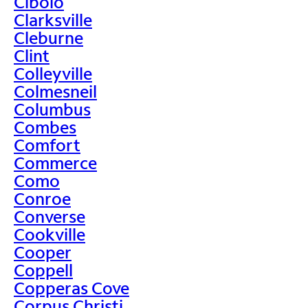
Cibolo
Clarksville
Cleburne
Clint
Colleyville
Colmesneil
Columbus
Combes
Comfort
Commerce
Como
Conroe
Converse
Cookville
Cooper
Coppell
Copperas Cove
Corpus Christi