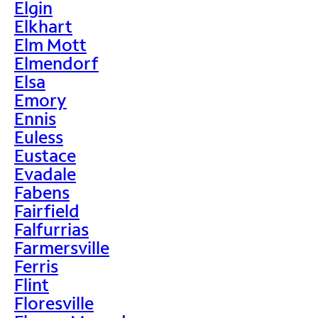
Elgin
Elkhart
Elm Mott
Elmendorf
Elsa
Emory
Ennis
Euless
Eustace
Evadale
Fabens
Fairfield
Falfurrias
Farmersville
Ferris
Flint
Floresville