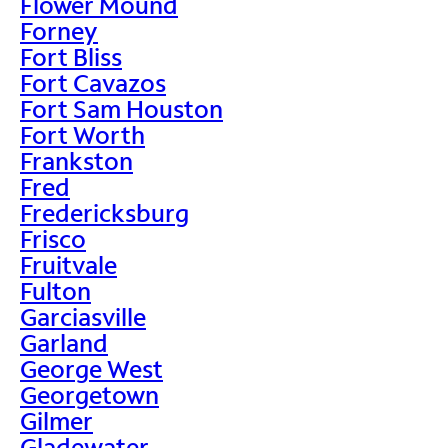
Flower Mound
Forney
Fort Bliss
Fort Cavazos
Fort Sam Houston
Fort Worth
Frankston
Fred
Fredericksburg
Frisco
Fruitvale
Fulton
Garciasville
Garland
George West
Georgetown
Gilmer
Gladewater