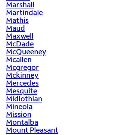
Marshall
Martindale
Mathis
Maud
Maxwell
McDade
McQueeney
Mcallen
Mcgregor
Mckinney
Mercedes
Mesquite
Midlothian
Mineola
Mission
Montalba
Mount Pleasant