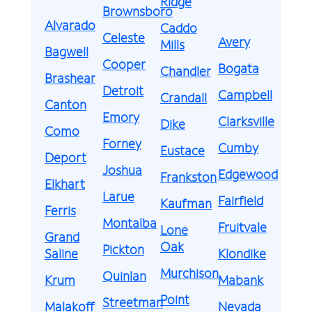
Ridge
Brownsboro
Alvarado
Caddo
Celeste
Avery
Mills
Bagwell
Cooper
Bogata
Chandler
Brashear
Detroit
Campbell
Crandall
Canton
Emory
Clarksville
Dike
Como
Forney
Cumby
Eustace
Deport
Joshua
Edgewood
Frankston
Elkhart
Larue
Fairfield
Kaufman
Ferris
Montalba
Fruitvale
Lone
Grand
Oak
Pickton
Saline
Klondike
Murchison
Quinlan
Krum
Mabank
Point
Streetman
Malakoff
Nevada