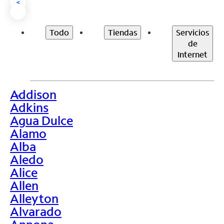
<
Todo
Tiendas
Servicios
de
Internet
Addison
>
Adkins
Agua Dulce
Alamo
Alba
Aledo
Alice
Allen
Alleyton
Alvarado