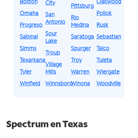
Boston
Oakwood
City
Pittsburg
Omaha
Pollok
San
Rio
Antonio
Progreso
Medina
Rusk
Sour
Sabinal
Saratoga
Sebastian
Lake
Simms
Spurger
Talco
Troup
Texarkana
Troy
Tuleta
Village
Tyler
Mills
Warren
Wiergate
Winfield
Winnsboro
Winona
Woodville
Spectrum en
Texas