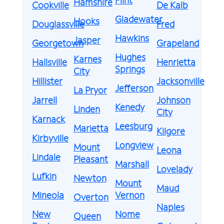
Hamshire
Cookville
De Kalb
Gladewater
Hooks
Douglassville
Fred
Hawkins
Jasper
Georgetown
Grapeland
Hughes
Karnes
Hallsville
Henrietta
Springs
City
Hillister
Jacksonville
Jefferson
La Pryor
Jarrell
Johnson
Kenedy
Linden
City
Karnack
Leesburg
Marietta
Kilgore
Kirbyville
Longview
Mount
Leona
Lindale
Pleasant
Marshall
Lovelady
Lufkin
Newton
Mount
Maud
Mineola
Vernon
Overton
Naples
New
Nome
Queen