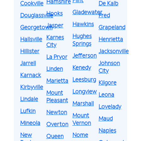
Hamshire
Cookville
De Kalb
Gladewater
Hooks
Douglassville
Fred
Hawkins
Jasper
Georgetown
Grapeland
Hughes
Karnes
Hallsville
Henrietta
Springs
City
Hillister
Jacksonville
Jefferson
La Pryor
Jarrell
Johnson
Kenedy
Linden
City
Karnack
Leesburg
Marietta
Kilgore
Kirbyville
Longview
Mount
Leona
Lindale
Pleasant
Marshall
Lovelady
Lufkin
Newton
Mount
Maud
Mineola
Vernon
Overton
Naples
New
Nome
Queen