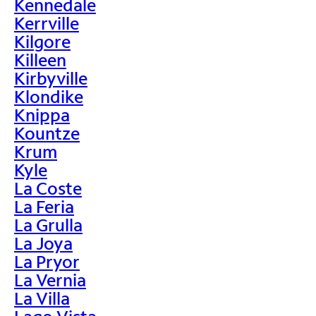
Kennedale
Kerrville
Kilgore
Killeen
Kirbyville
Klondike
Knippa
Kountze
Krum
Kyle
La Coste
La Feria
La Grulla
La Joya
La Pryor
La Vernia
La Villa