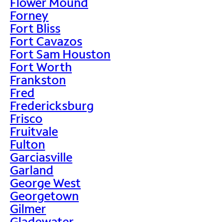
Flower Mound
Forney
Fort Bliss
Fort Cavazos
Fort Sam Houston
Fort Worth
Frankston
Fred
Fredericksburg
Frisco
Fruitvale
Fulton
Garciasville
Garland
George West
Georgetown
Gilmer
Gladewater