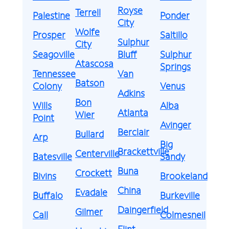
Royse
Terrell
Palestine
Ponder
City
Wolfe
Prosper
Saltillo
Sulphur
City
Seagoville
Bluff
Sulphur
Atascosa
Springs
Tennessee
Van
Batson
Colony
Venus
Adkins
Bon
Wills
Alba
Atlanta
Wier
Point
Avinger
Berclair
Bullard
Arp
Big
Brackettville
Centerville
Batesville
Sandy
Buna
Crockett
Bivins
Brookeland
China
Evadale
Buffalo
Burkeville
Daingerfield
Gilmer
Call
Colmesneil
Flint