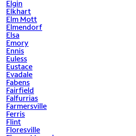
Elgin
Elkhart
Elm Mott
Elmendorf
Elsa
Emory
Ennis
Euless
Eustace
Evadale
Fabens
Fairfield
Falfurrias
Farmersville
Ferris
Flint
Floresville