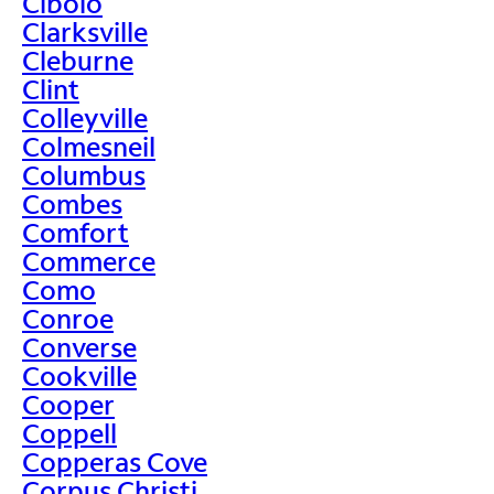
Cibolo
Clarksville
Cleburne
Clint
Colleyville
Colmesneil
Columbus
Combes
Comfort
Commerce
Como
Conroe
Converse
Cookville
Cooper
Coppell
Copperas Cove
Corpus Christi