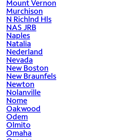
Mount Vernon
Murchison
N Richlnd Hls
NAS JRB
Naples
Natalia
Nederland
Nevada
New Boston
New Braunfels
Newton
Nolanville
Nome
Oakwood
Odem
Olmito
Omaha