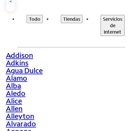
<
Todo
Tiendas
Servicios
de
Internet
Addison
>
Adkins
Agua Dulce
Alamo
Alba
Aledo
Alice
Allen
Alleyton
Alvarado