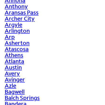
Annona
Anthony
Aransas Pass
Archer City
Argyle
Arlington
Arp
Asherton
Atascosa
Athens
Atlanta
Austin
Avery
Avinger
Azle
Bagwell
Balch Springs
Bandera