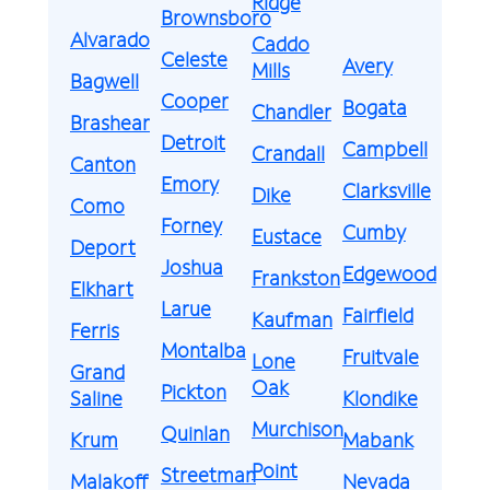
Ridge
Brownsboro
Alvarado
Caddo
Celeste
Avery
Mills
Bagwell
Cooper
Bogata
Chandler
Brashear
Detroit
Campbell
Crandall
Canton
Emory
Clarksville
Dike
Como
Forney
Cumby
Eustace
Deport
Joshua
Edgewood
Frankston
Elkhart
Larue
Fairfield
Kaufman
Ferris
Montalba
Fruitvale
Lone
Grand
Oak
Pickton
Saline
Klondike
Murchison
Quinlan
Krum
Mabank
Point
Streetman
Malakoff
Nevada