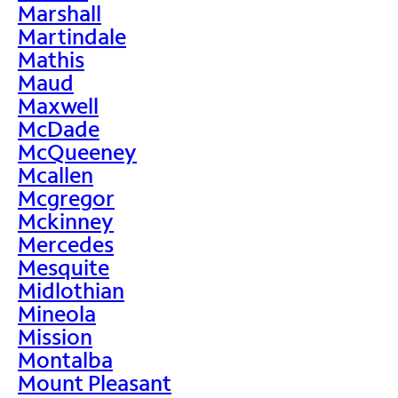
Marshall
Martindale
Mathis
Maud
Maxwell
McDade
McQueeney
Mcallen
Mcgregor
Mckinney
Mercedes
Mesquite
Midlothian
Mineola
Mission
Montalba
Mount Pleasant