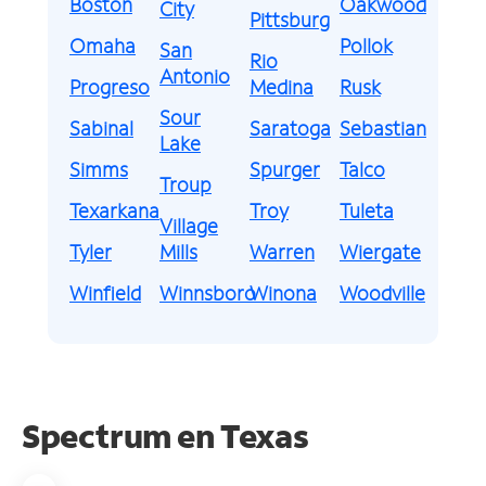
Boston
Oakwood
City
Pittsburg
Omaha
Pollok
San
Rio
Antonio
Progreso
Medina
Rusk
Sour
Sabinal
Saratoga
Sebastian
Lake
Simms
Spurger
Talco
Troup
Texarkana
Troy
Tuleta
Village
Tyler
Mills
Warren
Wiergate
Winfield
Winnsboro
Winona
Woodville
Spectrum en
Texas