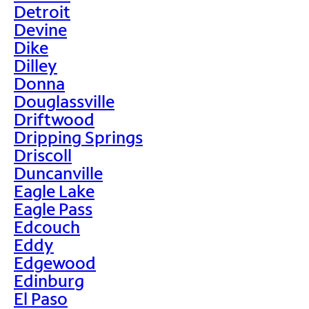
Detroit
Devine
Dike
Dilley
Donna
Douglassville
Driftwood
Dripping Springs
Driscoll
Duncanville
Eagle Lake
Eagle Pass
Edcouch
Eddy
Edgewood
Edinburg
El Paso