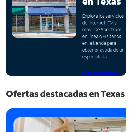
en
Texas
Administrar
Explora los servicios
cuenta
de Internet, TV y
Encuentra
móvil de Spectrum
una
en línea o visítanos
tienda
en la tienda para
obtener ayuda de un
especialista.
Programa una cita
Ofertas destacadas en
Texas