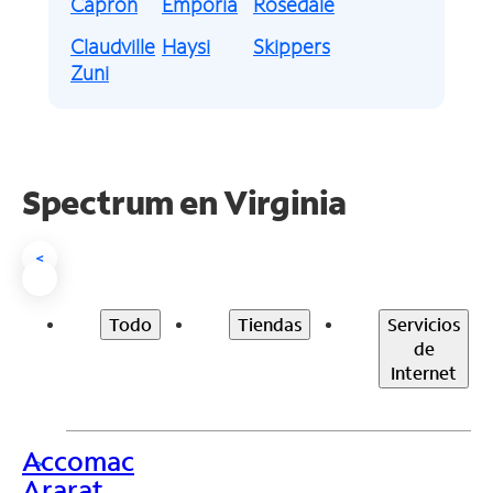
Capron
Emporia
Rosedale
Claudville
Haysi
Skippers
Zuni
Spectrum en
Virginia
<
Todo
Tiendas
Servicios
de
Internet
Accomac
>
Ararat