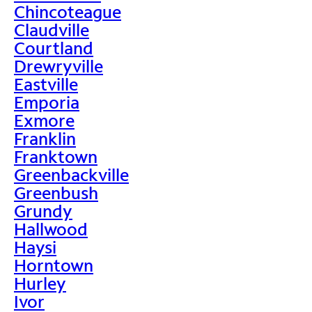
Chincoteague
Claudville
Courtland
Drewryville
Eastville
Emporia
Exmore
Franklin
Franktown
Greenbackville
Greenbush
Grundy
Hallwood
Haysi
Horntown
Hurley
Ivor