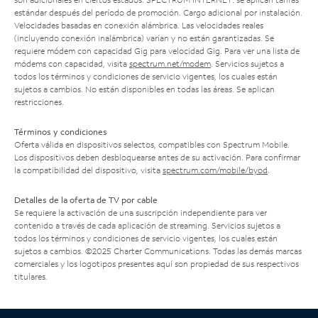
estándar después del período de promoción. Cargo adicional por instalación.
Velocidades basadas en conexión alámbrica. Las velocidades reales
(incluyendo conexión inalámbrica) varían y no están garantizadas. Se
requiere módem con capacidad Gig para velocidad Gig. Para ver una lista de
módems con capacidad, visita
spectrum.net/modem
. Servicios sujetos a
todos los términos y condiciones de servicio vigentes, los cuales están
sujetos a cambios. No están disponibles en todas las áreas. Se aplican
restricciones.
Términos y condiciones
Oferta válida en dispositivos selectos, compatibles con Spectrum Mobile.
Los dispositivos deben desbloquearse antes de su activación. Para confirmar
la compatibilidad del dispositivo, visita
spectrum.com/mobile/byod
.
Detalles de la oferta de TV por cable
Se requiere la activación de una suscripción independiente para ver
contenido a través de cada aplicación de streaming. Servicios sujetos a
todos los términos y condiciones de servicio vigentes, los cuales están
sujetos a cambios. ©2025 Charter Communications. Todas las demás marcas
comerciales y los logotipos presentes aquí son propiedad de sus respectivos
titulares.