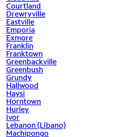
Courtland
Drewryville
Eastville
Emporia
Exmore
Franklin
Franktown
Greenbackville
Greenbush
Grundy
Hallwood
Haysi
Horntown
Hurley
Ivor
Lebanon (Líbano)
Machipongo