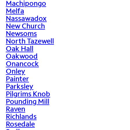
Machipongo
Melfa
Nassawadox
New Church
Newsoms
North Tazewell
Oak Hall
Oakwood
Onancock
Onley
Painter
Parksley
Pilgrims Knob
Pounding Mill
Raven
Richlands
Rosedale