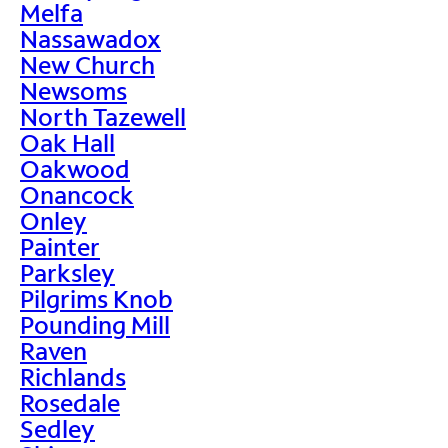
Melfa
Nassawadox
New Church
Newsoms
North Tazewell
Oak Hall
Oakwood
Onancock
Onley
Painter
Parksley
Pilgrims Knob
Pounding Mill
Raven
Richlands
Rosedale
Sedley