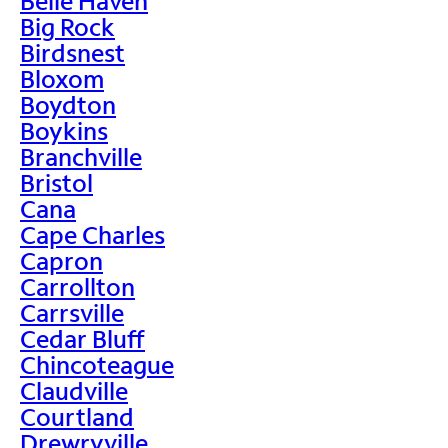
Belle Haven
Big Rock
Birdsnest
Bloxom
Boydton
Boykins
Branchville
Bristol
Cana
Cape Charles
Capron
Carrollton
Carrsville
Cedar Bluff
Chincoteague
Claudville
Courtland
Drewryville