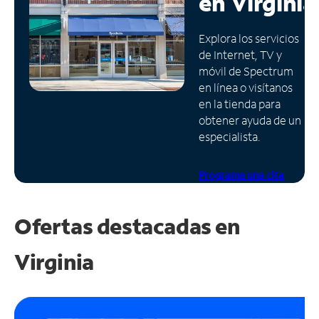
en
Virginia
Administrar
Explora los servicios
cuenta
de Internet, TV y
Encuentra
móvil de Spectrum
una
en línea o visítanos
tienda
en la tienda para
obtener ayuda de un
especialista.
Programa una cita
Ofertas destacadas en
Virginia