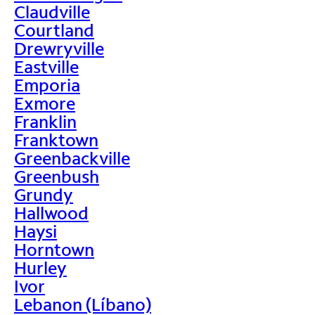
Claudville
Courtland
Drewryville
Eastville
Emporia
Exmore
Franklin
Franktown
Greenbackville
Greenbush
Grundy
Hallwood
Haysi
Horntown
Hurley
Ivor
Lebanon (Líbano)