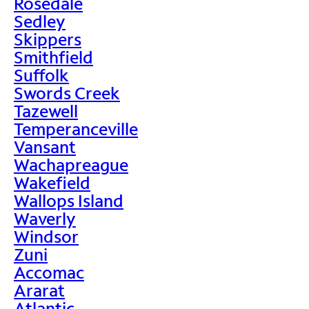
Rosedale
Sedley
Skippers
Smithfield
Suffolk
Swords Creek
Tazewell
Temperanceville
Vansant
Wachapreague
Wakefield
Wallops Island
Waverly
Windsor
Zuni
Accomac
Ararat
Atlantic