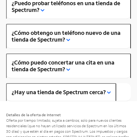
¿Puedo probar teléfonos en una tienda de
Spectrum?
¿Cómo obtengo un teléfono nuevo de una
tienda de Spectrum?
¿Cómo puedo concertar una cita en una
tienda de Spectrum?
¿Hay una tienda de Spectrum cerca?
Detalles de la oferta de Internet
Oferta por tiempo limitado; sujeta a cambios; solo para nuevos clientes
residenciales (que no hayan utilizado servicios de Spectrum en los últimos
30 días) y que estén al día en pagos con Spectrum. Los impuestos y cargos
son adicionales en ciertos estados. SPECTRUM INTERNET: se aplican tarifas