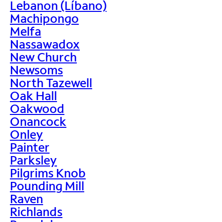
Lebanon (Líbano)
Machipongo
Melfa
Nassawadox
New Church
Newsoms
North Tazewell
Oak Hall
Oakwood
Onancock
Onley
Painter
Parksley
Pilgrims Knob
Pounding Mill
Raven
Richlands