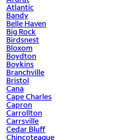
Atlantic
Bandy
Belle Haven
Big Rock
Birdsnest
Bloxom
Boydton
Boykins
Branchville
Bristol
Cana
Cape Charles
Capron
Carrollton
Carrsville
Cedar Bluff
Chincoteague