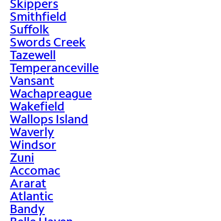
Skippers
Smithfield
Suffolk
Swords Creek
Tazewell
Temperanceville
Vansant
Wachapreague
Wakefield
Wallops Island
Waverly
Windsor
Zuni
Accomac
Ararat
Atlantic
Bandy