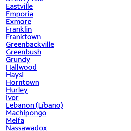
Eastville
Emporia
Exmore
Franklin
Franktown
Greenbackville
Greenbush
Grundy
Hallwood
Haysi
Horntown
Hurley
Ivor
Lebanon (Líbano)
Machipongo
Melfa
Nassawadox