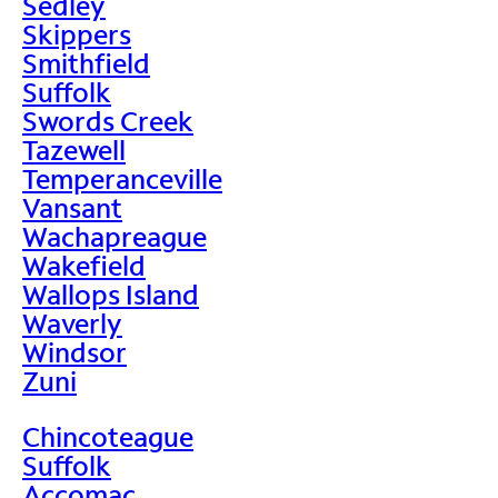
Sedley
Skippers
Smithfield
Suffolk
Swords Creek
Tazewell
Temperanceville
Vansant
Wachapreague
Wakefield
Wallops Island
Waverly
Windsor
Zuni
Chincoteague
Suffolk
Accomac