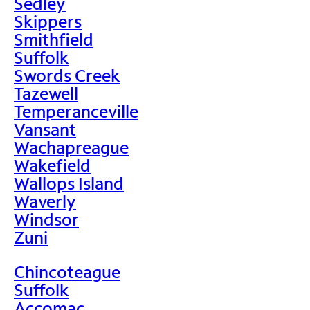
Sedley
Skippers
Smithfield
Suffolk
Swords Creek
Tazewell
Temperanceville
Vansant
Wachapreague
Wakefield
Wallops Island
Waverly
Windsor
Zuni
Chincoteague
Suffolk
Accomac