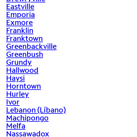
Eastville
Emporia
Exmore
Franklin
Franktown
Greenbackville
Greenbush
Grundy
Hallwood
Haysi
Horntown
Hurley
Ivor
Lebanon (Líbano)
Machipongo
Melfa
Nassawadox