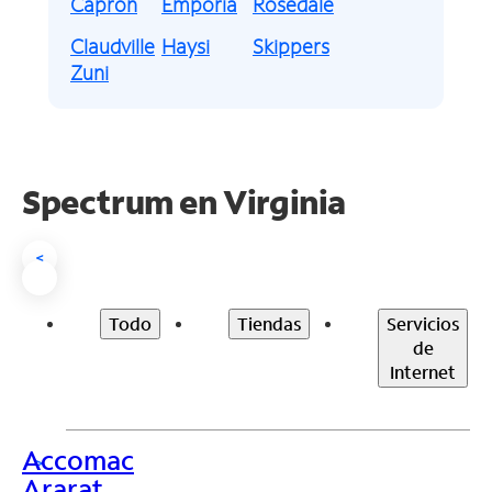
Capron
Emporia
Rosedale
Claudville
Haysi
Skippers
Zuni
Spectrum en
Virginia
<
Todo
Tiendas
Servicios
de
Internet
Accomac
>
Ararat