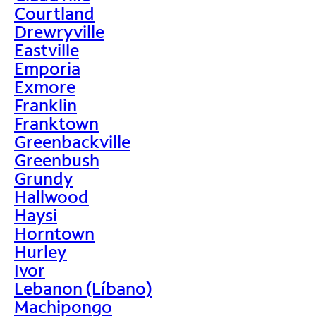
Courtland
Drewryville
Eastville
Emporia
Exmore
Franklin
Franktown
Greenbackville
Greenbush
Grundy
Hallwood
Haysi
Horntown
Hurley
Ivor
Lebanon (Líbano)
Machipongo