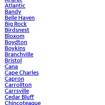
Atlantic
Bandy
Belle Haven
Big Rock
Birdsnest
Bloxom
Boydton
Boykins
Branchville
Bristol
Cana
Cape Charles
Capron
Carrollton
Carrsville
Cedar Bluff
Chincoteague