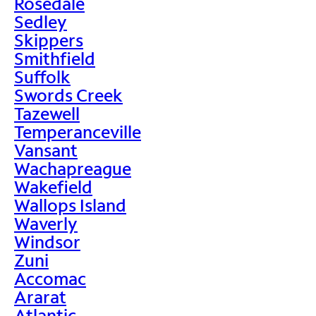
Rosedale
Sedley
Skippers
Smithfield
Suffolk
Swords Creek
Tazewell
Temperanceville
Vansant
Wachapreague
Wakefield
Wallops Island
Waverly
Windsor
Zuni
Accomac
Ararat
Atlantic