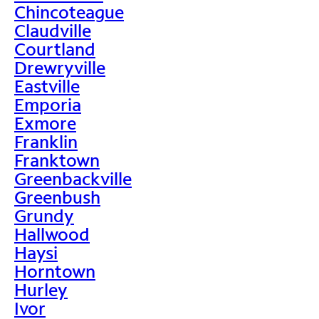
Chincoteague
Claudville
Courtland
Drewryville
Eastville
Emporia
Exmore
Franklin
Franktown
Greenbackville
Greenbush
Grundy
Hallwood
Haysi
Horntown
Hurley
Ivor