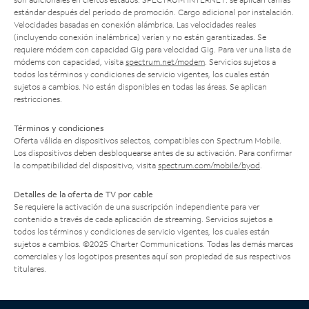
estándar después del período de promoción. Cargo adicional por instalación.
Velocidades basadas en conexión alámbrica. Las velocidades reales
(incluyendo conexión inalámbrica) varían y no están garantizadas. Se
requiere módem con capacidad Gig para velocidad Gig. Para ver una lista de
módems con capacidad, visita
spectrum.net/modem
. Servicios sujetos a
todos los términos y condiciones de servicio vigentes, los cuales están
sujetos a cambios. No están disponibles en todas las áreas. Se aplican
restricciones.
Términos y condiciones
Oferta válida en dispositivos selectos, compatibles con Spectrum Mobile.
Los dispositivos deben desbloquearse antes de su activación. Para confirmar
la compatibilidad del dispositivo, visita
spectrum.com/mobile/byod
.
Detalles de la oferta de TV por cable
Se requiere la activación de una suscripción independiente para ver
contenido a través de cada aplicación de streaming. Servicios sujetos a
todos los términos y condiciones de servicio vigentes, los cuales están
sujetos a cambios. ©2025 Charter Communications. Todas las demás marcas
comerciales y los logotipos presentes aquí son propiedad de sus respectivos
titulares.