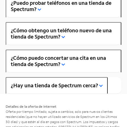
¿Puedo probar teléfonos en una tienda de
Spectrum?
¿Cómo obtengo un teléfono nuevo de una
tienda de Spectrum?
¿Cómo puedo concertar una cita en una
tienda de Spectrum?
¿Hay una tienda de Spectrum cerca?
Detalles de la oferta de Internet
Oferta por tiempo limitado; sujeta a cambios; solo para nuevos clientes
residenciales (que no hayan utilizado servicios de Spectrum en los últimos
30 días) y que estén al día en pagos con Spectrum. Los impuestos y cargos
son adicionales en ciertos estados. SPECTRUM INTERNET: se aplican tarifas