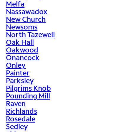
Melfa
Nassawadox
New Church
Newsoms
North Tazewell
Oak Hall
Oakwood
Onancock
Onley
Painter
Parksley
Pilgrims Knob
Pounding Mill
Raven
Richlands
Rosedale
Sedley