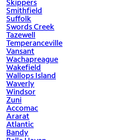
Skippers
Smithfield
Suffolk
Swords Creek
Tazewell
Temperanceville
Vansant
Wachapreague
Wakefield
Wallops Island
Waverly
Windsor
Zuni
Accomac
Ararat
Atlantic
Bandy