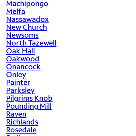
Machipongo
Melfa
Nassawadox
New Church
Newsoms
North Tazewell
Oak Hall
Oakwood
Onancock
Onley
Painter
Parksley
Pilgrims Knob
Pounding Mill
Raven
Richlands
Rosedale