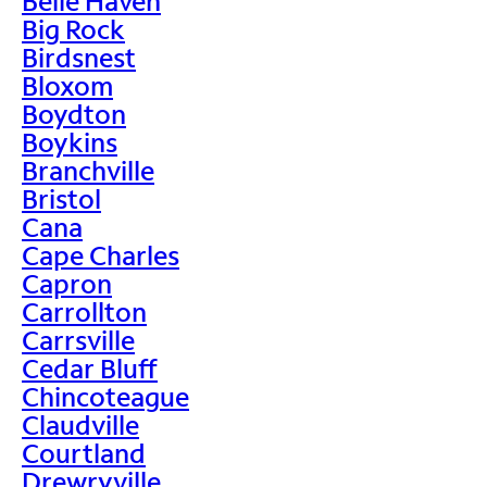
Belle Haven
Big Rock
Birdsnest
Bloxom
Boydton
Boykins
Branchville
Bristol
Cana
Cape Charles
Capron
Carrollton
Carrsville
Cedar Bluff
Chincoteague
Claudville
Courtland
Drewryville