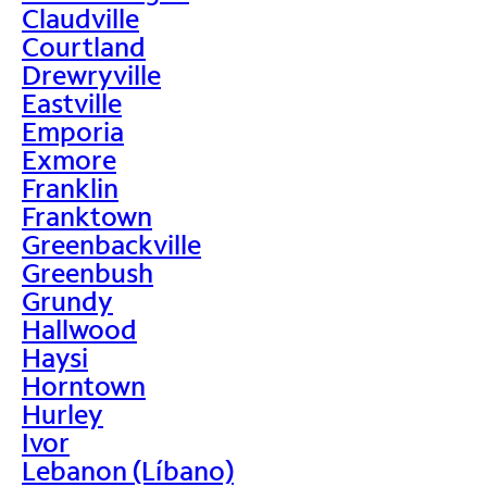
Claudville
Courtland
Drewryville
Eastville
Emporia
Exmore
Franklin
Franktown
Greenbackville
Greenbush
Grundy
Hallwood
Haysi
Horntown
Hurley
Ivor
Lebanon (Líbano)