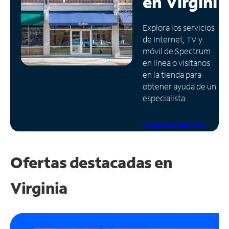
en
Virginia
Administrar
Explora los servicios
cuenta
de Internet, TV y
Encuentra
móvil de Spectrum
una
en línea o visítanos
tienda
en la tienda para
obtener ayuda de un
especialista.
Programa una cita
Ofertas destacadas en
Virginia