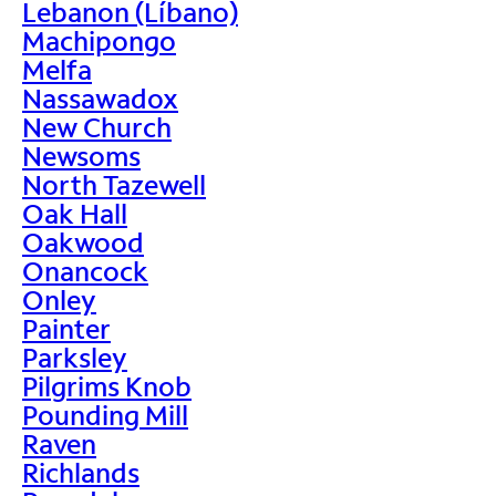
Lebanon (Líbano)
Machipongo
Melfa
Nassawadox
New Church
Newsoms
North Tazewell
Oak Hall
Oakwood
Onancock
Onley
Painter
Parksley
Pilgrims Knob
Pounding Mill
Raven
Richlands