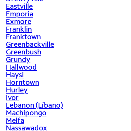
Eastville
Emporia
Exmore
Franklin
Franktown
Greenbackville
Greenbush
Grundy
Hallwood
Haysi
Horntown
Hurley
Ivor
Lebanon (Líbano)
Machipongo
Melfa
Nassawadox