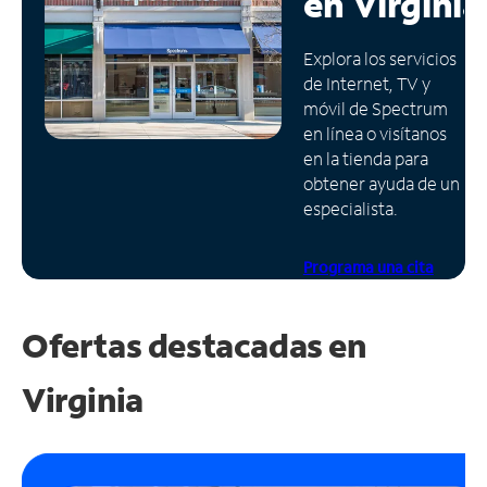
en
Virginia
Administrar
Explora los servicios
cuenta
de Internet, TV y
Encuentra
móvil de Spectrum
una
en línea o visítanos
tienda
en la tienda para
obtener ayuda de un
especialista.
Programa una cita
Ofertas destacadas en
Virginia