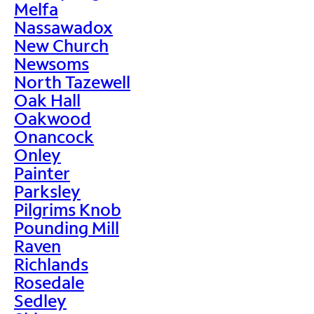
Melfa
Nassawadox
New Church
Newsoms
North Tazewell
Oak Hall
Oakwood
Onancock
Onley
Painter
Parksley
Pilgrims Knob
Pounding Mill
Raven
Richlands
Rosedale
Sedley