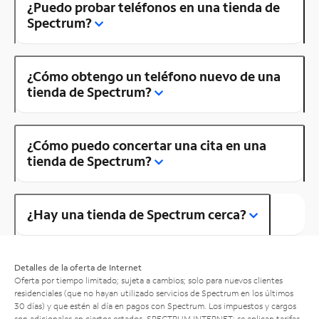
¿Puedo probar teléfonos en una tienda de
Spectrum?
¿Cómo obtengo un teléfono nuevo de una
tienda de Spectrum?
¿Cómo puedo concertar una cita en una
tienda de Spectrum?
¿Hay una tienda de Spectrum cerca?
Detalles de la oferta de Internet
Oferta por tiempo limitado; sujeta a cambios; solo para nuevos clientes
residenciales (que no hayan utilizado servicios de Spectrum en los últimos
30 días) y que estén al día en pagos con Spectrum. Los impuestos y cargos
son adicionales en ciertos estados. SPECTRUM INTERNET: se aplican tarifas