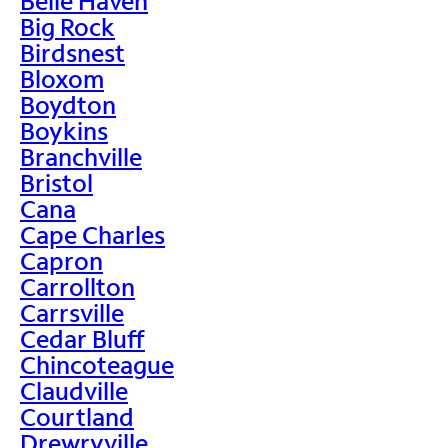
Belle Haven
Big Rock
Birdsnest
Bloxom
Boydton
Boykins
Branchville
Bristol
Cana
Cape Charles
Capron
Carrollton
Carrsville
Cedar Bluff
Chincoteague
Claudville
Courtland
Drewryville