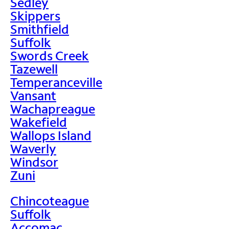
Sedley
Skippers
Smithfield
Suffolk
Swords Creek
Tazewell
Temperanceville
Vansant
Wachapreague
Wakefield
Wallops Island
Waverly
Windsor
Zuni
Chincoteague
Suffolk
Accomac