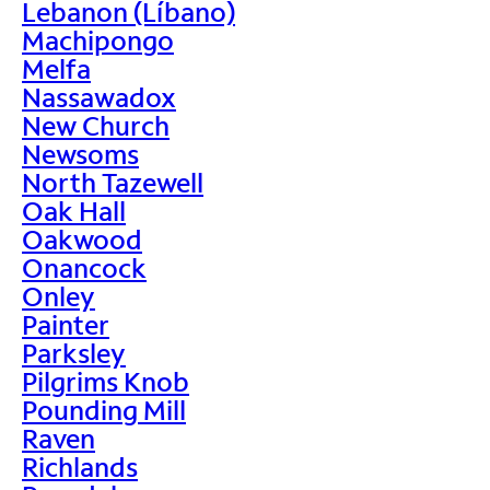
Lebanon (Líbano)
Machipongo
Melfa
Nassawadox
New Church
Newsoms
North Tazewell
Oak Hall
Oakwood
Onancock
Onley
Painter
Parksley
Pilgrims Knob
Pounding Mill
Raven
Richlands