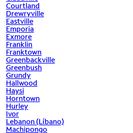
Courtland
Drewryville
Eastville
Emporia
Exmore
Franklin
Franktown
Greenbackville
Greenbush
Grundy
Hallwood
Haysi
Horntown
Hurley
Ivor
Lebanon (Líbano)
Machipongo