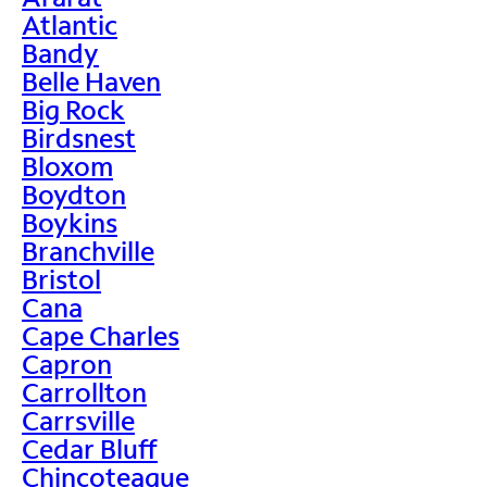
Atlantic
Bandy
Belle Haven
Big Rock
Birdsnest
Bloxom
Boydton
Boykins
Branchville
Bristol
Cana
Cape Charles
Capron
Carrollton
Carrsville
Cedar Bluff
Chincoteague