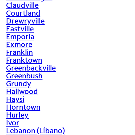
Claudville
Courtland
Drewryville
Eastville
Emporia
Exmore
Franklin
Franktown
Greenbackville
Greenbush
Grundy
Hallwood
Haysi
Horntown
Hurley
Ivor
Lebanon (Líbano)