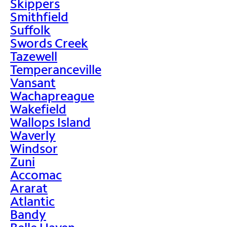
Skippers
Smithfield
Suffolk
Swords Creek
Tazewell
Temperanceville
Vansant
Wachapreague
Wakefield
Wallops Island
Waverly
Windsor
Zuni
Accomac
Ararat
Atlantic
Bandy