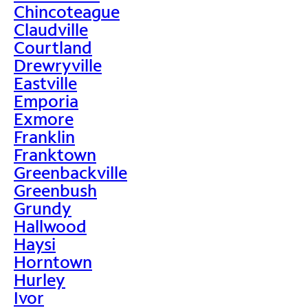
Chincoteague
Claudville
Courtland
Drewryville
Eastville
Emporia
Exmore
Franklin
Franktown
Greenbackville
Greenbush
Grundy
Hallwood
Haysi
Horntown
Hurley
Ivor