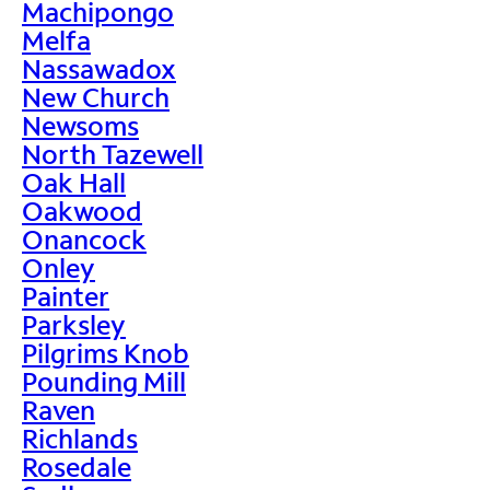
Machipongo
Melfa
Nassawadox
New Church
Newsoms
North Tazewell
Oak Hall
Oakwood
Onancock
Onley
Painter
Parksley
Pilgrims Knob
Pounding Mill
Raven
Richlands
Rosedale