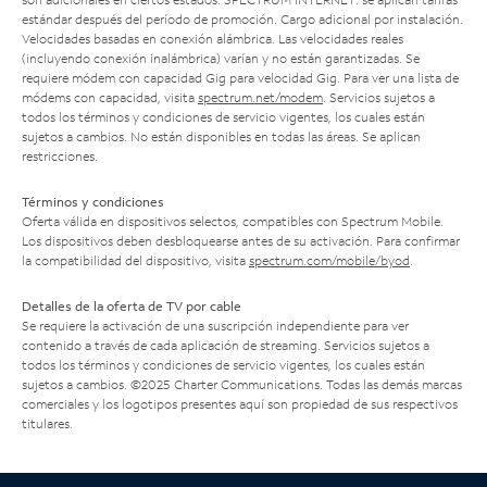
estándar después del período de promoción. Cargo adicional por instalación.
Velocidades basadas en conexión alámbrica. Las velocidades reales
(incluyendo conexión inalámbrica) varían y no están garantizadas. Se
requiere módem con capacidad Gig para velocidad Gig. Para ver una lista de
módems con capacidad, visita
spectrum.net/modem
. Servicios sujetos a
todos los términos y condiciones de servicio vigentes, los cuales están
sujetos a cambios. No están disponibles en todas las áreas. Se aplican
restricciones.
Términos y condiciones
Oferta válida en dispositivos selectos, compatibles con Spectrum Mobile.
Los dispositivos deben desbloquearse antes de su activación. Para confirmar
la compatibilidad del dispositivo, visita
spectrum.com/mobile/byod
.
Detalles de la oferta de TV por cable
Se requiere la activación de una suscripción independiente para ver
contenido a través de cada aplicación de streaming. Servicios sujetos a
todos los términos y condiciones de servicio vigentes, los cuales están
sujetos a cambios. ©2025 Charter Communications. Todas las demás marcas
comerciales y los logotipos presentes aquí son propiedad de sus respectivos
titulares.