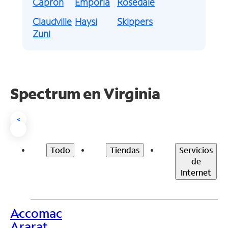
Capron
Emporia
Rosedale
Claudville
Haysi
Skippers
Zuni
Spectrum en
Virginia
<
Todo
Tiendas
Servicios
de
Internet
Accomac
>
Ararat