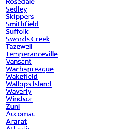
Rosedale
Sedley
Skippers
Smithfield
Suffolk
Swords Creek
Tazewell
Temperanceville
Vansant
Wachapreague
Wakefield
Wallops Island
Waverly
Windsor
Zuni
Accomac
Ararat
Atlantic