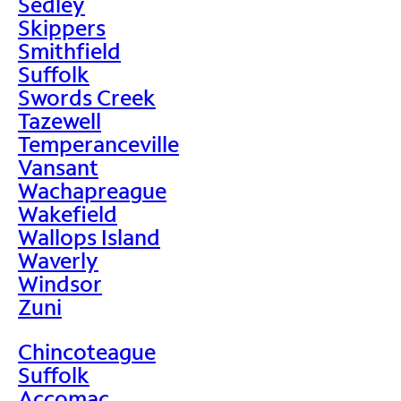
Sedley
Skippers
Smithfield
Suffolk
Swords Creek
Tazewell
Temperanceville
Vansant
Wachapreague
Wakefield
Wallops Island
Waverly
Windsor
Zuni
Chincoteague
Suffolk
Accomac