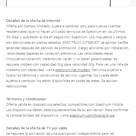
Detalles de la oferta de Internet
Oferta por tiempo limitado; sujeta a cambios; solo para nuevos clientes
residenciales (que no hayan utilizado servicios de Spectrum en los últimos
30 días) y que estén al día en pagos con Spectrum. Los impuestos y cargos
son adicionales en ciertos estados. SPECTRUM INTERNET: se aplican tarifas
estándar después del período de promoción. Cargo adicional por instalación.
Velocidades basadas en conexión alámbrica. Las velocidades reales
(incluyendo conexión inalámbrica) varían y no están garantizadas. Se
requiere módem con capacidad Gig para velocidad Gig. Para ver una lista de
módems con capacidad, visita
spectrum.net/modem
. Servicios sujetos a
todos los términos y condiciones de servicio vigentes, los cuales están
sujetos a cambios. No están disponibles en todas las áreas. Se aplican
restricciones.
Términos y condiciones
Oferta válida en dispositivos selectos, compatibles con Spectrum Mobile.
Los dispositivos deben desbloquearse antes de su activación. Para confirmar
la compatibilidad del dispositivo, visita
spectrum.com/mobile/byod
.
Detalles de la oferta de TV por cable
Se requiere la activación de una suscripción independiente para ver