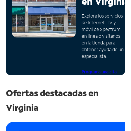
en
Virginia
Administrar
Explora los servicios
cuenta
de Internet, TV y
Encuentra
móvil de Spectrum
una
en línea o visítanos
tienda
en la tienda para
obtener ayuda de un
especialista.
Programa una cita
Ofertas destacadas en
Virginia