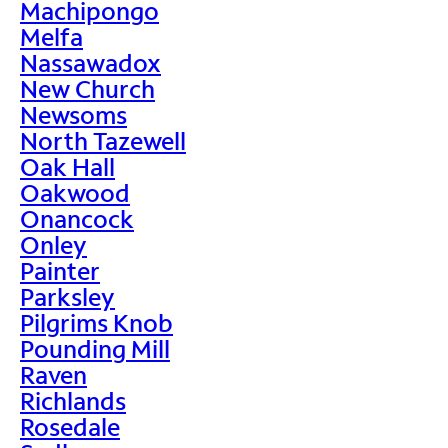
Machipongo
Melfa
Nassawadox
New Church
Newsoms
North Tazewell
Oak Hall
Oakwood
Onancock
Onley
Painter
Parksley
Pilgrims Knob
Pounding Mill
Raven
Richlands
Rosedale