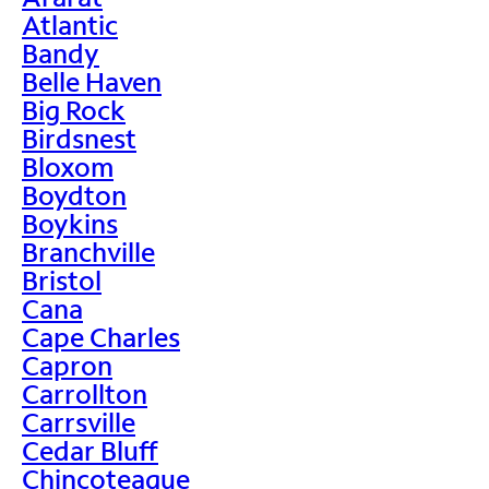
Atlantic
Bandy
Belle Haven
Big Rock
Birdsnest
Bloxom
Boydton
Boykins
Branchville
Bristol
Cana
Cape Charles
Capron
Carrollton
Carrsville
Cedar Bluff
Chincoteague