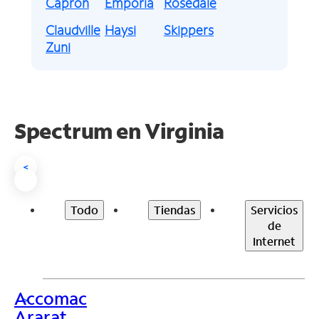
Capron
Emporia
Rosedale
Claudville
Haysi
Skippers
Zuni
Spectrum en
Virginia
<
Todo
Tiendas
Servicios
de
Internet
Accomac
>
Ararat