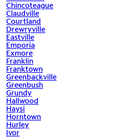
Chincoteague
Claudville
Courtland
Drewryville
Eastville
Emporia
Exmore
Franklin
Franktown
Greenbackville
Greenbush
Grundy
Hallwood
Haysi
Horntown
Hurley
Ivor