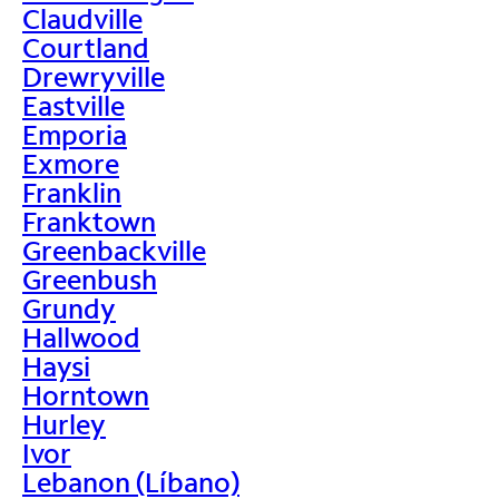
Claudville
Courtland
Drewryville
Eastville
Emporia
Exmore
Franklin
Franktown
Greenbackville
Greenbush
Grundy
Hallwood
Haysi
Horntown
Hurley
Ivor
Lebanon (Líbano)