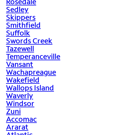
Rosedale
Sedley
Skippers
Smithfield
Suffolk
Swords Creek
Tazewell
Temperanceville
Vansant
Wachapreague
Wakefield
Wallops Island
Waverly
Windsor
Zuni
Accomac
Ararat
Atlantic