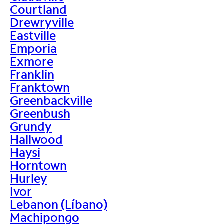
Courtland
Drewryville
Eastville
Emporia
Exmore
Franklin
Franktown
Greenbackville
Greenbush
Grundy
Hallwood
Haysi
Horntown
Hurley
Ivor
Lebanon (Líbano)
Machipongo