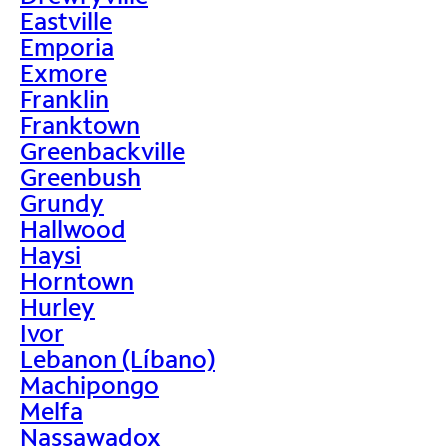
Eastville
Emporia
Exmore
Franklin
Franktown
Greenbackville
Greenbush
Grundy
Hallwood
Haysi
Horntown
Hurley
Ivor
Lebanon (Líbano)
Machipongo
Melfa
Nassawadox