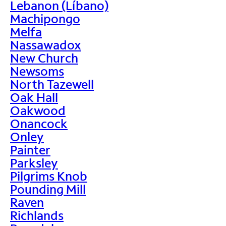
Lebanon (Líbano)
Machipongo
Melfa
Nassawadox
New Church
Newsoms
North Tazewell
Oak Hall
Oakwood
Onancock
Onley
Painter
Parksley
Pilgrims Knob
Pounding Mill
Raven
Richlands