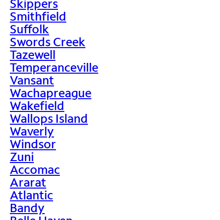
Skippers
Smithfield
Suffolk
Swords Creek
Tazewell
Temperanceville
Vansant
Wachapreague
Wakefield
Wallops Island
Waverly
Windsor
Zuni
Accomac
Ararat
Atlantic
Bandy