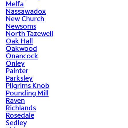
Melfa
Nassawadox
New Church
Newsoms
North Tazewell
Oak Hall
Oakwood
Onancock
Onley
Painter
Parksley
Pilgrims Knob
Pounding Mill
Raven
Richlands
Rosedale
Sedley