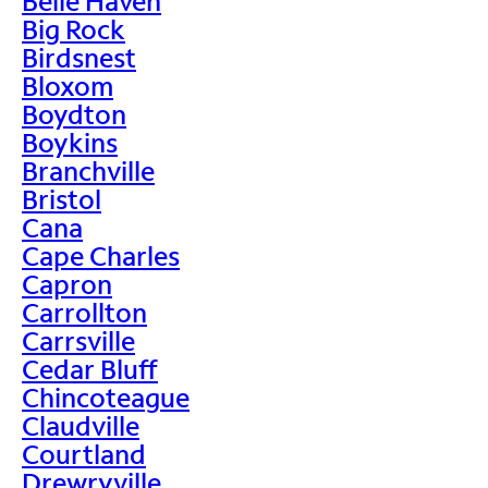
Belle Haven
Big Rock
Birdsnest
Bloxom
Boydton
Boykins
Branchville
Bristol
Cana
Cape Charles
Capron
Carrollton
Carrsville
Cedar Bluff
Chincoteague
Claudville
Courtland
Drewryville