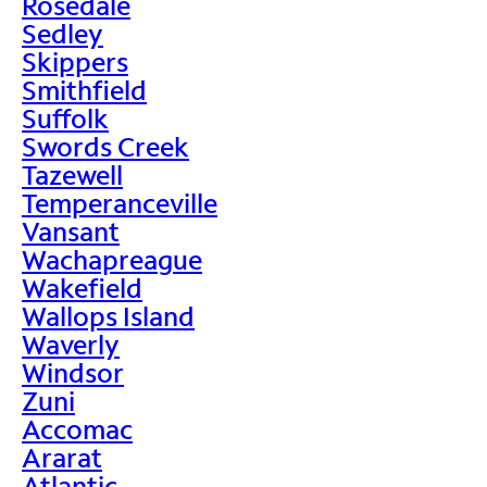
Rosedale
Sedley
Skippers
Smithfield
Suffolk
Swords Creek
Tazewell
Temperanceville
Vansant
Wachapreague
Wakefield
Wallops Island
Waverly
Windsor
Zuni
Accomac
Ararat
Atlantic