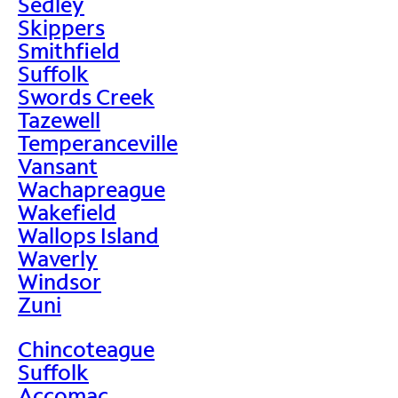
Sedley
Skippers
Smithfield
Suffolk
Swords Creek
Tazewell
Temperanceville
Vansant
Wachapreague
Wakefield
Wallops Island
Waverly
Windsor
Zuni
Chincoteague
Suffolk
Accomac