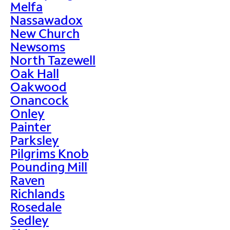
Melfa
Nassawadox
New Church
Newsoms
North Tazewell
Oak Hall
Oakwood
Onancock
Onley
Painter
Parksley
Pilgrims Knob
Pounding Mill
Raven
Richlands
Rosedale
Sedley