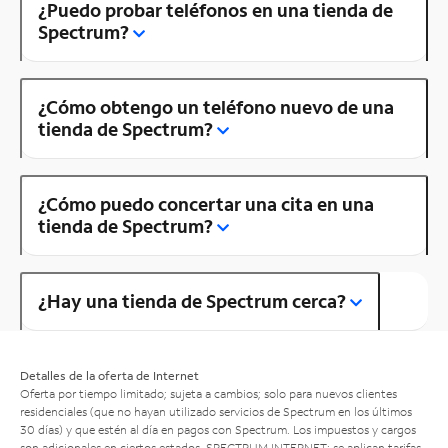
¿Puedo probar teléfonos en una tienda de
Spectrum?
¿Cómo obtengo un teléfono nuevo de una
tienda de Spectrum?
¿Cómo puedo concertar una cita en una
tienda de Spectrum?
¿Hay una tienda de Spectrum cerca?
Detalles de la oferta de Internet
Oferta por tiempo limitado; sujeta a cambios; solo para nuevos clientes
residenciales (que no hayan utilizado servicios de Spectrum en los últimos
30 días) y que estén al día en pagos con Spectrum. Los impuestos y cargos
son adicionales en ciertos estados. SPECTRUM INTERNET: se aplican tarifas