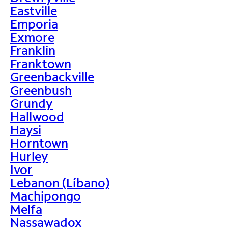
Eastville
Emporia
Exmore
Franklin
Franktown
Greenbackville
Greenbush
Grundy
Hallwood
Haysi
Horntown
Hurley
Ivor
Lebanon (Líbano)
Machipongo
Melfa
Nassawadox