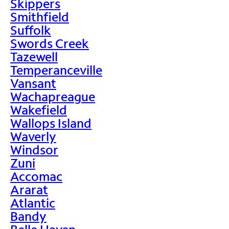
Skippers
Smithfield
Suffolk
Swords Creek
Tazewell
Temperanceville
Vansant
Wachapreague
Wakefield
Wallops Island
Waverly
Windsor
Zuni
Accomac
Ararat
Atlantic
Bandy