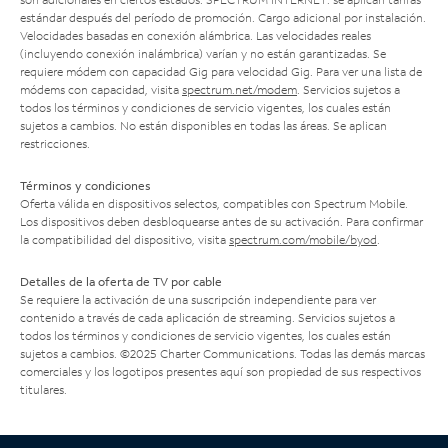
estándar después del período de promoción. Cargo adicional por instalación.
Velocidades basadas en conexión alámbrica. Las velocidades reales
(incluyendo conexión inalámbrica) varían y no están garantizadas. Se
requiere módem con capacidad Gig para velocidad Gig. Para ver una lista de
módems con capacidad, visita
spectrum.net/modem
. Servicios sujetos a
todos los términos y condiciones de servicio vigentes, los cuales están
sujetos a cambios. No están disponibles en todas las áreas. Se aplican
restricciones.
Términos y condiciones
Oferta válida en dispositivos selectos, compatibles con Spectrum Mobile.
Los dispositivos deben desbloquearse antes de su activación. Para confirmar
la compatibilidad del dispositivo, visita
spectrum.com/mobile/byod
.
Detalles de la oferta de TV por cable
Se requiere la activación de una suscripción independiente para ver
contenido a través de cada aplicación de streaming. Servicios sujetos a
todos los términos y condiciones de servicio vigentes, los cuales están
sujetos a cambios. ©2025 Charter Communications. Todas las demás marcas
comerciales y los logotipos presentes aquí son propiedad de sus respectivos
titulares.