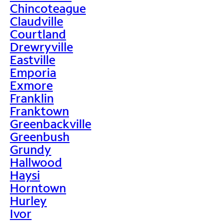
Chincoteague
Claudville
Courtland
Drewryville
Eastville
Emporia
Exmore
Franklin
Franktown
Greenbackville
Greenbush
Grundy
Hallwood
Haysi
Horntown
Hurley
Ivor