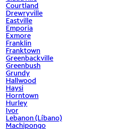
Courtland
Drewryville
Eastville
Emporia
Exmore
Franklin
Franktown
Greenbackville
Greenbush
Grundy
Hallwood
Haysi
Horntown
Hurley
Ivor
Lebanon (Líbano)
Machipongo