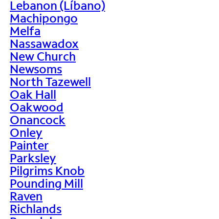
Lebanon (Líbano)
Machipongo
Melfa
Nassawadox
New Church
Newsoms
North Tazewell
Oak Hall
Oakwood
Onancock
Onley
Painter
Parksley
Pilgrims Knob
Pounding Mill
Raven
Richlands