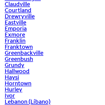
Claudville
Courtland
Drewryville
Eastville
Emporia
Exmore
Franklin
Franktown
Greenbackville
Greenbush
Grundy
Hallwood
Haysi
Horntown
Hurley
Ivor
Lebanon (Líbano)