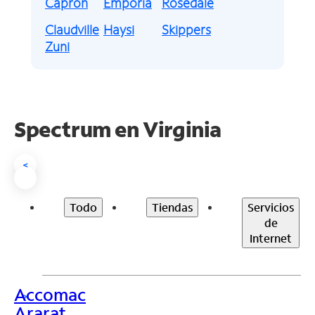
Capron
Emporia
Rosedale
Claudville
Haysi
Skippers
Zuni
Spectrum en
Virginia
<
Todo
Tiendas
Servicios
de
Internet
Accomac
>
Ararat