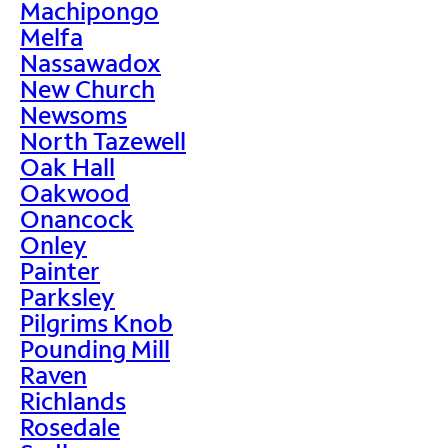
Machipongo
Melfa
Nassawadox
New Church
Newsoms
North Tazewell
Oak Hall
Oakwood
Onancock
Onley
Painter
Parksley
Pilgrims Knob
Pounding Mill
Raven
Richlands
Rosedale