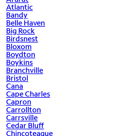
Atlantic
Bandy
Belle Haven
Big Rock
Birdsnest
Bloxom
Boydton
Boykins
Branchville
Bristol
Cana
Cape Charles
Capron
Carrollton
Carrsville
Cedar Bluff
Chincoteague