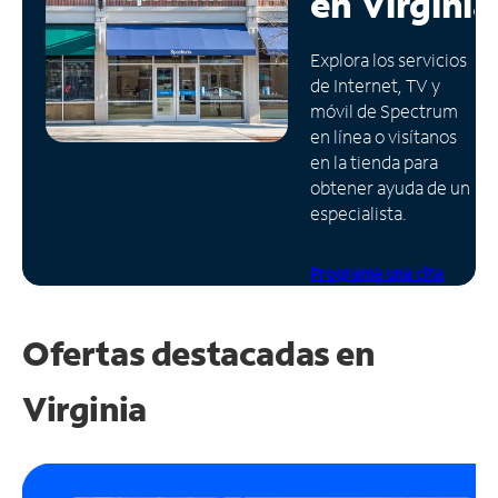
en
Virginia
Administrar
Explora los servicios
cuenta
de Internet, TV y
Encuentra
móvil de Spectrum
una
en línea o visítanos
tienda
en la tienda para
obtener ayuda de un
especialista.
Programa una cita
Ofertas destacadas en
Virginia