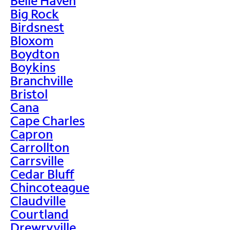
Belle Haven
Big Rock
Birdsnest
Bloxom
Boydton
Boykins
Branchville
Bristol
Cana
Cape Charles
Capron
Carrollton
Carrsville
Cedar Bluff
Chincoteague
Claudville
Courtland
Drewryville